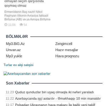
olmayan seçim qarşısında
qoymaq olmaz
Ermənistanın Baş naziri Nikol
Paşinyan ölkənin Avrasiya İqtisadi
Birliyinə (AİB) və ya Avropa Birliyinə
(AB) üzvlüyü ilə bağlı referendum
11:06
54
keçirilməsinin nəzərdə tutulmadığını
bildirib. xəbər verir ki, bu barədə
"Sputnik" agentliyi məlumat yayıb.
BÖLMƏLƏR
Paşinyan qeyd edib ki,
vətəndaşlardan hazırd
Mp3.BiG.Az
Zengimcell
Unvan.az
Hazır mesajlar
Mp3 yukle
Hava proqnozu
Turlar
ev alqi satqisi
Son Xəbərlər
11:23
Quduz qunduzlar biri uşaq olmaqla iki nəfəri yaraladı
11:22
Azərbaycanda işçi axtarılır - Əməkhaqqı 10 min manatdır
11:17
Polşadan Ukraynanın hava məkanı ilə bağlı yeni təklif