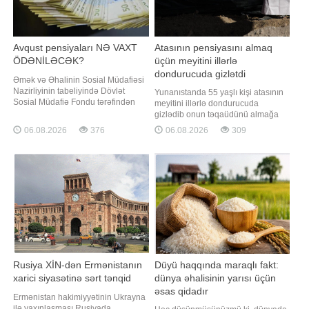
Avqust pensiyaları NƏ VAXT
Atasının pensiyasını almaq
ÖDƏNİLƏCƏK?
üçün meyitini illərlə
dondurucuda gizlətdi
Əmək və Əhalinin Sosial Müdafiəsi
Nazirliyinin tabeliyində Dövlət
Yunanıstanda 55 yaşlı kişi atasının
Sosial Müdafiə Fondu tərəfindən
meyitini illərlə dondurucuda
avqustun 14-dən gec olmayaraq
gizlədib onun təqaüdünü almağa
Bakı və Sumqayıt şəhərləri, eləcə
davam etməkdə şübhəli bilinərək
06.08.2026
376
06.08.2026
309
də Abşeron rayonu üzrə bu ayın
həbs edilib. "Qafqazinfo" xəbər verir
pensiyalarının ödənilməsi nəzərdə
ki, Yunanıstan polisinin məlumatına
tutulub. BİG.AZ xəbər verir ki, bu
görə, hadisə Peloponnes
barədə Dövlət Sosial Müdafiə
yarımadasında, Sparta
Fondu məluma
yaxınlığındakı Mistra kəndində
qeydə alınıb
Rusiya XİN-dən Ermənistanın
Düyü haqqında maraqlı fakt:
xarici siyasətinə sərt tənqid
dünya əhalisinin yarısı üçün
əsas qidadır
Ermənistan hakimiyyətinin Ukrayna
ilə yaxınlaşması Rusiyada