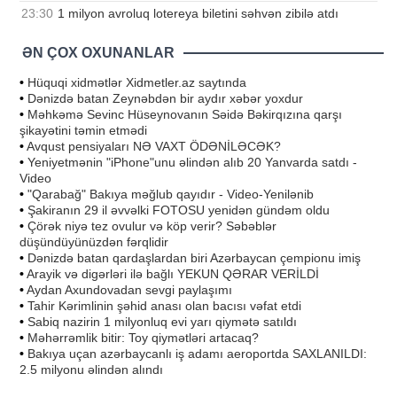
23:30
1 milyon avroluq lotereya biletini səhvən zibilə atdı
ƏN ÇOX OXUNANLAR
•
Hüquqi xidmətlər Xidmetler.az saytında
•
Dənizdə batan Zeynəbdən bir aydır xəbər yoxdur
•
Məhkəmə Sevinc Hüseynovanın Səidə Bəkirqızına qarşı
şikayətini təmin etmədi
•
Avqust pensiyaları NƏ VAXT ÖDƏNİLƏCƏK?
•
Yeniyetmənin "iPhone"unu əlindən alıb 20 Yanvarda satdı -
Video
•
"Qarabağ" Bakıya məğlub qayıdır - Video-Yenilənib
•
Şakiranın 29 il əvvəlki FOTOSU yenidən gündəm oldu
•
Çörək niyə tez ovulur və köp verir? Səbəblər
düşündüyünüzdən fərqlidir
•
Dənizdə batan qardaşlardan biri Azərbaycan çempionu imiş
•
Arayik və digərləri ilə bağlı YEKUN QƏRAR VERİLDİ
•
Aydan Axundovadan sevgi paylaşımı
•
Tahir Kərimlinin şəhid anası olan bacısı vəfat etdi
•
Sabiq nazirin 1 milyonluq evi yarı qiymətə satıldı
•
Məhərrəmlik bitir: Toy qiymətləri artacaq?
•
Bakıya uçan azərbaycanlı iş adamı aeroportda SAXLANILDI:
2.5 milyonu əlindən alındı