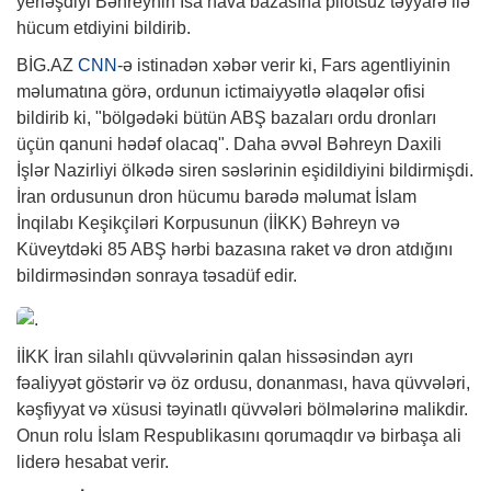
yerləşdiyi Bəhreynin İsa hava bazasına pilotsuz təyyarə ilə
hücum etdiyini bildirib.
BİG.AZ
CNN
-ə istinadən xəbər verir ki, Fars agentliyinin
məlumatına görə, ordunun ictimaiyyətlə əlaqələr ofisi
bildirib ki, "bölgədəki bütün ABŞ bazaları ordu dronları
üçün qanuni hədəf olacaq". Daha əvvəl Bəhreyn Daxili
İşlər Nazirliyi ölkədə siren səslərinin eşidildiyini bildirmişdi.
İran ordusunun dron hücumu barədə məlumat İslam
İnqilabı Keşikçiləri Korpusunun (İİKK) Bəhreyn və
Küveytdəki 85 ABŞ hərbi bazasına raket və dron atdığını
bildirməsindən sonraya təsadüf edir.
İİKK İran silahlı qüvvələrinin qalan hissəsindən ayrı
fəaliyyət göstərir və öz ordusu, donanması, hava qüvvələri,
kəşfiyyat və xüsusi təyinatlı qüvvələri bölmələrinə malikdir.
Onun rolu İslam Respublikasını qorumaqdır və birbaşa ali
liderə hesabat verir.