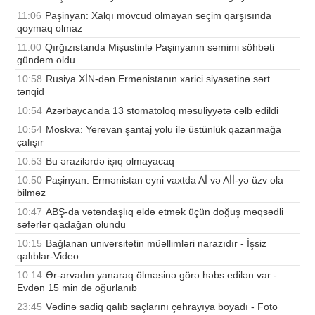
11:06
Paşinyan: Xalqı mövcud olmayan seçim qarşısında
qoymaq olmaz
11:00
Qırğızıstanda Mişustinlə Paşinyanın səmimi söhbəti
gündəm oldu
10:58
Rusiya XİN-dən Ermənistanın xarici siyasətinə sərt
tənqid
10:54
Azərbaycanda 13 stomatoloq məsuliyyətə cəlb edildi
10:54
Moskva: Yerevan şantaj yolu ilə üstünlük qazanmağa
çalışır
10:53
Bu ərazilərdə işıq olmayacaq
10:50
Paşinyan: Ermənistan eyni vaxtda Aİ və Aİİ-yə üzv ola
bilməz
10:47
ABŞ-da vətəndaşlıq əldə etmək üçün doğuş məqsədli
səfərlər qadağan olundu
10:15
Bağlanan universitetin müəllimləri narazıdır - İşsiz
qalıblar-Video
10:14
Ər-arvadın yanaraq ölməsinə görə həbs edilən var -
Evdən 15 min də oğurlanıb
23:45
Vədinə sadiq qalıb saçlarını çəhrayıya boyadı - Foto