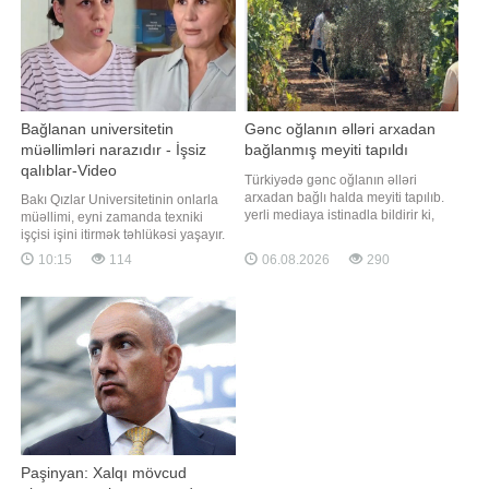
müəyyən edilmiş digə
Bağlanan universitetin
Gənc oğlanın əlləri arxadan
müəllimləri narazıdır - İşsiz
bağlanmış meyiti tapıldı
qalıblar-Video
Türkiyədə gənc oğlanın əlləri
arxadan bağlı halda meyiti tapılıb.
Bakı Qızlar Universitetinin onlarla
yerli mediaya istinadla bildirir ki,
müəllimi, eyni zamanda texniki
hadisə Antalyanın Kepez
işçisi işini itirmək təhlükəsi yaşayır.
rayonunda baş verib. Zeytunluq
"Qafqazinfo" -a istinadən xəbər verir
10:15
114
06.08.2026
290
ərazidə əlləri arxadan bağlanmış
ki, universitetdə oxuyan tələbələrin
vəziyyətdə gənc kişinin meyiti
digər özəl universitetlərə
aşkarlanıb. Hadisə yerinə polis və
köçürülməsi haqda qərar verilib,
təcili tibbi yardım briqadaları cəlb
lakin qərar bir çox müəllimlərə,
olunub
eləcə də texnik
Paşinyan: Xalqı mövcud