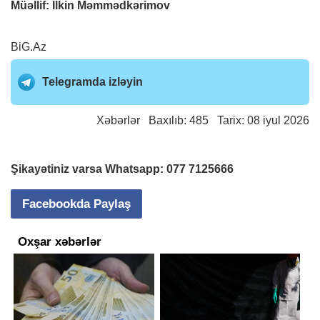
Müəllif: İlkin Məmmədkərimov
BiG.Az
Telegramda izləyin
Xəbərlər
Baxılıb: 485 Tarix: 08 iyul 2026
Şikayətiniz varsa Whatsapp:
077 7125666
Facebookda Paylaş
Oxşar xəbərlər