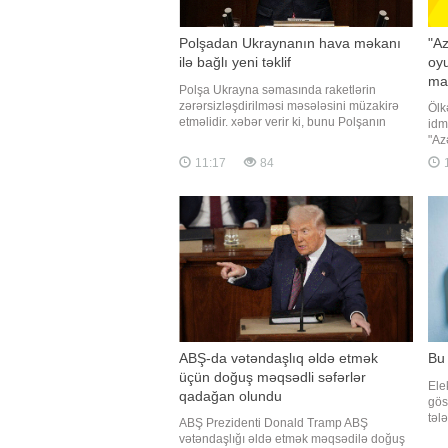
Polşadan Ukraynanın hava məkanı
"Az
ilə bağlı yeni təklif
oyu
ma
Polşa Ukrayna səmasında raketlərin
zərərsizləşdirilməsi məsələsini müzakirə
Ölk
etməlidir. xəbər verir ki, bunu Polşanın
idm
xarici işlər naziri PAP agentliyinə
"Azə
açıqlamasında deyib. Nazirin sözlərinə
"Po
11:17
84
görə, əsas məsələ raketlərin sonradan
növ
Polşa ərazisi üzərində vurulmasındansa,
ki, 
onların Ukrayna səmasında
böy
zərərsizləşdirilməsini
qaz
ABŞ-da vətəndaşlıq əldə etmək
Bu 
üçün doğuş məqsədli səfərlər
Elek
qadağan olundu
göst
təl
ABŞ Prezidenti Donald Tramp ABŞ
avq
vətəndaşlığı əldə etmək məqsədilə doğuş