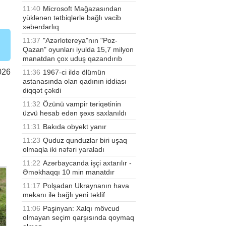
11:40
Microsoft Mağazasından
yüklənən tətbiqlərlə bağlı vacib
xəbərdarlıq
11:37
"Azərlotereya"nın "Poz-
Qazan" oyunları iyulda 15,7 milyon
manatdan çox uduş qazandırıb
026
11:36
1967-ci ildə ölümün
astanasında olan qadının iddiası
diqqət çəkdi
11:32
Özünü vampir təriqətinin
üzvü hesab edən şəxs saxlanıldı
11:31
Bakıda obyekt yanır
11:23
Quduz qunduzlar biri uşaq
olmaqla iki nəfəri yaraladı
11:22
Azərbaycanda işçi axtarılır -
Əməkhaqqı 10 min manatdır
11:17
Polşadan Ukraynanın hava
məkanı ilə bağlı yeni təklif
11:06
Paşinyan: Xalqı mövcud
olmayan seçim qarşısında qoymaq