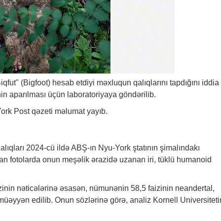
qfut" (Bigfoot) hesab etdiyi məxluqun qalıqlarını tapdığını iddia
inin aparılması üçün laboratoriyaya göndərilib.
York Post qəzeti məlumat yayıb.
alıqları 2024-cü ildə ABŞ-ın Nyu-York ştatının şimalındakı
an fotolarda onun meşəlik ərazidə uzanan iri, tüklü humanoid
zinin nəticələrinə əsasən, nümunənin 58,5 faizinin neandertal,
müəyyən edilib. Onun sözlərinə görə, analiz Kornell Universiteti