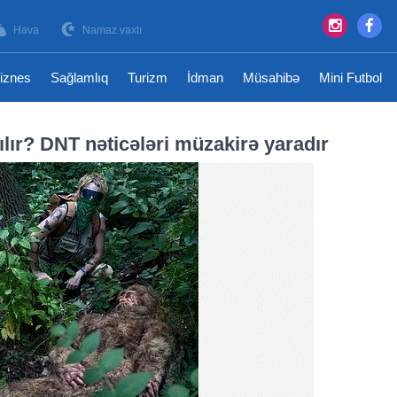
Hava
Namaz vaxtı
iznes
Sağlamlıq
Turizm
İdman
Müsahibə
Mini Futbol
ılır? DNT nəticələri müzakirə yaradır