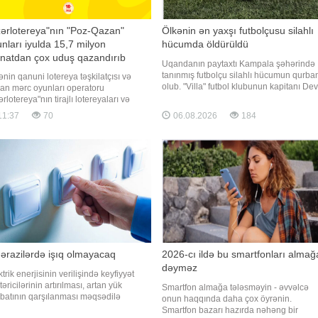
ərlotereya"nın "Poz-Qazan"
Ölkənin ən yaxşı futbolçusu silahlı
nları iyulda 15,7 milyon
hücumda öldürüldü
natdan çox uduş qazandırıb
Uqandanın paytaxtı Kampala şəhərində
tanınmış futbolçu silahlı hücumun qurba
ənin qanuni lotereya təşkilatçısı və
olub. "Villa" futbol klubunun kapitanı Dev
an mərc oyunları operatoru
Ovori avqustun 4-ü axşam saatlarında
rlotereya"nın tirajlı lotereyaları və
Makindaye rayonunda, yaşadığı evin
z-Qazan" oyunları üzrə iyul ayında
11:37
70
06.08.2026
184
yaxınlığında naməlum şəxslərin hücum
bəti böyük uduşlar qeydə alınıb. Belə
məruz qalıb. xəbər verir ki, "Daily Monito
ötən ay tirajlı lotereyalar arasında ən
ük uduş "Super Keno" oyununda
anılıb
ərazilərdə işıq olmayacaq
2026-cı ildə bu smartfonları almağ
dəyməz
trik enerjisinin verilişində keyfiyyət
əricilərinin artırılması, artan yük
Smartfon almağa tələsməyin - əvvəlcə
əbatının qarşılanması məqsədilə
onun haqqında daha çox öyrənin.
ustun 7-də paytaxtda və bəzi
Smartfon bazarı hazırda nəhəng bir