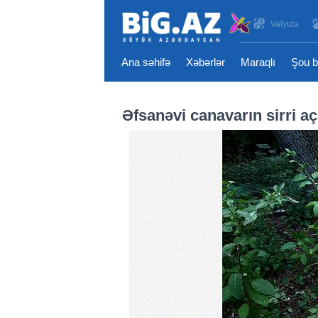
Valyuta
Ana səhifə
Xəbərlər
Maraqlı
Şou b
Əfsanəvi canavarın sirri aç