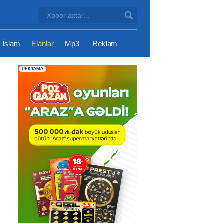
İslam
Elanlar
Mp3
Reklam