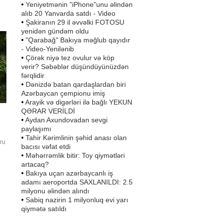
•
Yeniyetmənin "iPhone"unu əlindən
a
alıb 20 Yanvarda satdı - Video
in
•
Şakiranın 29 il əvvəlki FOTOSU
yenidən gündəm oldu
•
"Qarabağ" Bakıya məğlub qayıdır
- Video-Yenilənib
•
Çörək niyə tez ovulur və köp
verir? Səbəblər düşündüyünüzdən
fərqlidir
•
Dənizdə batan qardaşlardan biri
Azərbaycan çempionu imiş
•
Arayik və digərləri ilə bağlı YEKUN
QƏRAR VERİLDİ
•
Aydan Axundovadan sevgi
paylaşımı
•
Tahir Kərimlinin şəhid anası olan
ru
bacısı vəfat etdi
•
Məhərrəmlik bitir: Toy qiymətləri
artacaq?
•
Bakıya uçan azərbaycanlı iş
.
adamı aeroportda SAXLANILDI: 2.5
d
milyonu əlindən alındı
•
Sabiq nazirin 1 milyonluq evi yarı
qiymətə satıldı