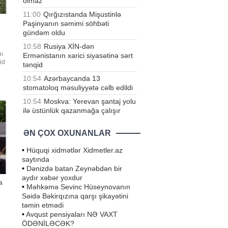
olmaz
11:00
Qırğızıstanda Mişustinlə
Paşinyanın səmimi söhbəti
gündəm oldu
10:58
Rusiya XİN-dən
nı
Ermənistanın xarici siyasətinə sərt
id
tənqid
10:54
Azərbaycanda 13
una
stomatoloq məsuliyyətə cəlb edildi
r"
10:54
Moskva: Yerevan şantaj yolu
ilə üstünlük qazanmağa çalışır
ƏN ÇOX OXUNANLAR
•
Hüquqi xidmətlər Xidmetler.az
saytında
•
Dənizdə batan Zeynəbdən bir
aydır xəbər yoxdur
a
•
Məhkəmə Sevinc Hüseynovanın
Səidə Bəkirqızına qarşı şikayətini
təmin etmədi
•
Avqust pensiyaları NƏ VAXT
ÖDƏNİLƏCƏK?