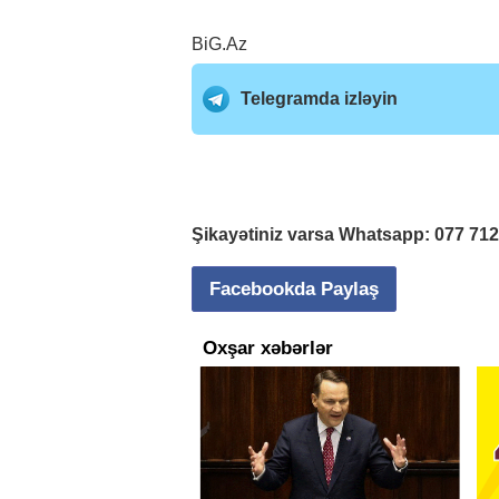
BiG.Az
Telegramda izləyin
Şikayətiniz varsa Whatsapp:
077 71
Facebookda Paylaş
Oxşar xəbərlər