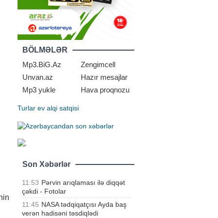
BÖLMƏLƏR
Mp3.BiG.Az
Zengimcell
Unvan.az
Hazır mesajlar
Mp3 yukle
Hava proqnozu
Turlar
ev alqi satqisi
Son Xəbərlər
11:53
Pərvin arıqlaması ilə diqqət
çəkdi - Fotolar
nin
11:45
NASA tədqiqatçısı Ayda baş
verən hadisəni təsdiqlədi