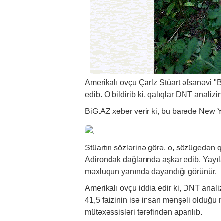
Amerikalı ovçu Çarlz Stüart əfsanəvi "Bi
edib. O bildirib ki, qalıqlar DNT analiz
BiG.AZ
xəbər
verir ki, bu barədə New 
Stüartın sözlərinə görə, o, sözügedən q
Adirondak dağlarında aşkar edib. Yayıl
məxluqun yanında dayandığı görünür.
Amerikalı ovçu iddia edir ki, DNT anali
41,5 faizinin isə insan mənşəli olduğu 
mütəxəssisləri tərəfindən aparılıb.