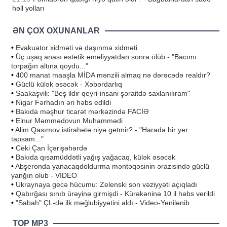
həll yolları
ƏN ÇOX OXUNANLAR
•
Evakuator xidməti və daşınma xidməti
•
Üç uşaq anası estetik əməliyyatdan sonra ölüb - "Bacımı
torpağın altına qoydu..."
•
400 manat maaşla MİDA mənzili almaq nə dərəcədə realdır?
•
Güclü külək əsəcək - Xəbərdarlıq
•
Saakaşvili: "Beş ildir qeyri-insani şəraitdə saxlanılıram"
•
Nigar Fərhadın əri həbs edildi
•
Bakıda məşhur ticarət mərkəzində FACİƏ
•
Elnur Məmmədovun Muhammədi
•
Alim Qasımov istirahətə niyə getmir? - "Harada bir yer
tapsam..."
•
Ceki Çan İçərişəhərdə
•
Bakıda qısamüddətli yağış yağacaq, külək əsəcək
•
Abşeronda yanacaqdoldurma məntəqəsinin ərazisində güclü
yanğın olub - VİDEO
•
Ukraynaya gecə hücumu: Zelenski son vəziyyəti açıqladı
•
Qabırğası sınıb ürəyinə girmişdi - Kürəkəninə 10 il həbs verildi
•
"Sabah" ÇL-də ilk məğlubiyyətini aldı - Video-Yenilənib
TOP MP3