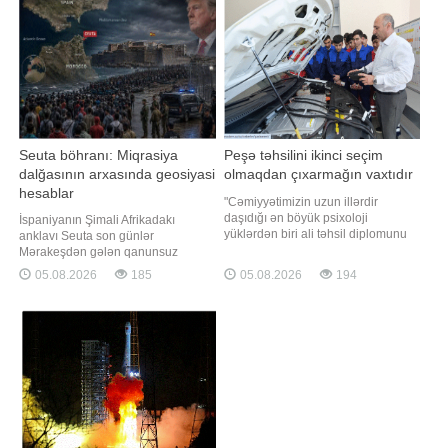
görünsə də, bu yanaşma kifayət
Ukrayna ərazisinə 24 ballistik raket,
qədər risklidir və əksər hallarda
4 "Tsirkon"
uzunmüddətli uğur vəd etmir"
Seuta böhranı: Miqrasiya
Peşə təhsilini ikinci seçim
dalğasının arxasında geosiyasi
olmaqdan çıxarmağın vaxtıdır
hesablar
"Cəmiyyətimizin uzun illərdir
daşıdığı ən böyük psixoloji
İspaniyanın Şimali Afrikadakı
yüklərdən biri ali təhsil diplomunu
anklavı Seuta son günlər
uğurun yeganə açarı hesab
Mərakeşdən gələn qanunsuz
etməsidir. "Ali təhsili olsun,
miqrant axını səbəbindən ciddi
05.08.2026
185
05.08.2026
194
ixtisasının fərqi yoxdur" düşüncəsi
humanitar və təhlükəsizlik böhranı
minlərlə gəncin real bacarıq və
ilə üzləşib. Kütləvi miqrasiya
potensialını kölgədə qoymaqla
dalğasından sonra şəhərdə faktiki
yanaşı, əmək bazarında da ciddi
olaraq miqrasiya böhranı yaşanır".
disbalan
Seuta rəhbəri Xuan Xesus Vivas
bildirib ki, qəbu