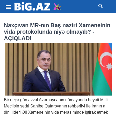
Naxçıvan MR-nın Baş naziri Xameneinin
vida protokolunda niyə olmayıb? -
AÇIQLADI
Bir neçə gün əvvəl Azərbaycanın nümayəndə heyəti Milli
Məclisin sədri Sahibə Qafarovanın rəhbərliyi ilə İranın ali
dini lideri Əli Xameneinin vida mərasimində iştirak etmək