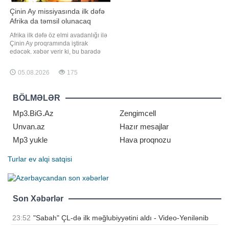
Çinin Ay missiyasında ilk dəfə
Afrika da təmsil olunacaq
Afrika ilk dəfə öz elmi avadanlığı ilə
Çinin Ay proqramında iştirak
edəcək. xəbər verir ki, bu barədə
"Global Times" (GT) qəzeti məlumat
yayıb. Cənubi Afrika Radio
05.08.2026
175
Astronomiya Rəsədxanasının
Africa2Moon missiyasının direktoru
və regional proqram meneceri Karla
BÖLMƏLƏR
Mitçell bildirib ki, Afrika Kosmo
Mp3.BiG.Az
Zengimcell
Unvan.az
Hazır mesajlar
Mp3 yukle
Hava proqnozu
Turlar
ev alqi satqisi
Son Xəbərlər
23:52
"Sabah" ÇL-də ilk məğlubiyyətini aldı - Video-Yenilənib