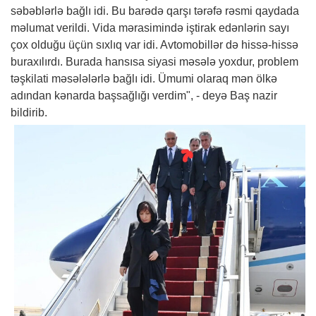
səbəblərlə bağlı idi. Bu barədə qarşı tərəfə rəsmi qaydada
məlumat verildi. Vida mərasimində iştirak edənlərin sayı
çox olduğu üçün sıxlıq var idi. Avtomobillər də hissə-hissə
buraxılırdı. Burada hansısa siyasi məsələ yoxdur, problem
təşkilati məsələlərlə bağlı idi. Ümumi olaraq mən ölkə
adından kənarda başsağlığı verdim", - deyə Baş nazir
bildirib.