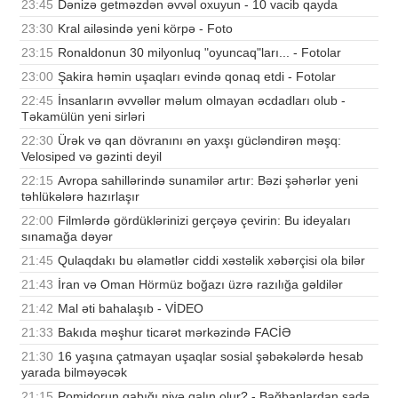
23:45
Dənizə getməzdən əvvəl oxuyun - 10 vacib qayda
23:30
Kral ailəsində yeni körpə - Foto
23:15
Ronaldonun 30 milyonluq "oyuncaq"ları... - Fotolar
23:00
Şakira həmin uşaqları evində qonaq etdi - Fotolar
22:45
İnsanların əvvəllər məlum olmayan əcdadları olub -
Təkamülün yeni sirləri
22:30
Ürək və qan dövranını ən yaxşı gücləndirən məşq:
Velosiped və gəzinti deyil
22:15
Avropa sahillərində sunamilər artır: Bəzi şəhərlər yeni
təhlükələrə hazırlaşır
22:00
Filmlərdə gördüklərinizi gerçəyə çevirin: Bu ideyaları
sınamağa dəyər
21:45
Qulaqdakı bu əlamətlər ciddi xəstəlik xəbərçisi ola bilər
21:43
İran və Oman Hörmüz boğazı üzrə razılığa gəldilər
21:42
Mal əti bahalaşıb - VİDEO
21:33
Bakıda məşhur ticarət mərkəzində FACİƏ
21:30
16 yaşına çatmayan uşaqlar sosial şəbəkələrdə hesab
yarada bilməyəcək
21:15
Pomidorun qabığı niyə qalın olur? - Bağbanlardan sadə