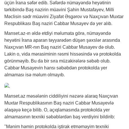
üçün İrana səfər edib. Səfərdə nümayəndə heyətinin
tərkibində Baş nazirin müavini Şahin Mustafayev, Milli
Məclisin sədr müavini Ziyafət Əsgərov və Naxçıvan Muxtar
Respublikası Baş naziri Cabbar Musayev də yer alıb.
Manset.az-ın əldə etdiyi məlumata görə, nümayəndə
heyətini İrana aparan təyyarədən düşən şəxslər arasında
Naxçıvan MR-nın Baş naziri Cabbar Musayev də olub.
Lakin o, vida mərasiminin rəsmi hissəsində və protokolda
görünməyib. Bu da bir sıra müzakirələrə səbəb olub.
Cabbar Musayevin hansı səbəbdən protokolda yer
almaması isə məlum olmayıb.
Manset.az məsələnin ciddiliyini nəzərə alaraq Naxçıvan
Muxtar Respublikasının Baş naziri Cabbar Musayevlə
əlaqəyə keçə bilib. O, açıqlamasında protokolda yer
almamasının texniki səbəblərdən baş verdiyini bildirib:
"Mənim həmin protokolda iştirak etməməyim texniki