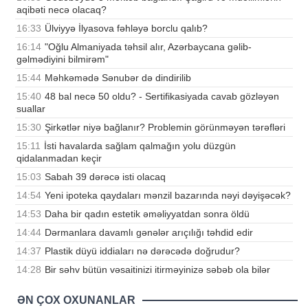
aqibəti necə olacaq?
16:33
Ülviyyə İlyasova fəhləyə borclu qalıb?
16:14
"Oğlu Almaniyada təhsil alır, Azərbaycana gəlib-
gəlmədiyini bilmirəm"
15:44
Məhkəmədə Sənubər də dindirilib
15:40
48 bal necə 50 oldu? - Sertifikasiyada cavab gözləyən
suallar
15:30
Şirkətlər niyə bağlanır? Problemin görünməyən tərəfləri
15:11
İsti havalarda sağlam qalmağın yolu düzgün
qidalanmadan keçir
15:03
Sabah 39 dərəcə isti olacaq
14:54
Yeni ipoteka qaydaları mənzil bazarında nəyi dəyişəcək?
14:53
Daha bir qadın estetik əməliyyatdan sonra öldü
14:44
Dərmanlara davamlı gənələr arıçılığı təhdid edir
14:37
Plastik düyü iddiaları nə dərəcədə doğrudur?
14:28
Bir səhv bütün vəsaitinizi itirməyinizə səbəb ola bilər
ƏN ÇOX OXUNANLAR