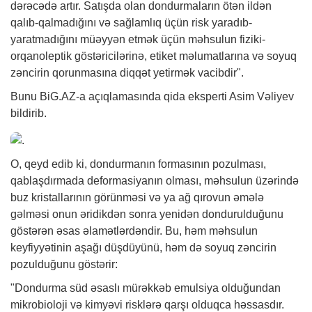
dərəcədə artır. Satışda olan dondurmaların ötən ildən
qalıb-qalmadığını və sağlamlıq üçün risk yaradıb-
yaratmadığını müəyyən etmək üçün məhsulun fiziki-
orqanoleptik göstəricilərinə, etiket məlumatlarına və soyuq
zəncirin qorunmasına diqqət yetirmək vacibdir".
Bunu
BiG.AZ
-a açıqlamasında qida eksperti Asim Vəliyev
bildirib.
O, qeyd edib ki, dondurmanın formasının pozulması,
qablaşdırmada deformasiyanın olması, məhsulun üzərində
buz kristallarının görünməsi və ya ağ qırovun əmələ
gəlməsi onun əridikdən sonra yenidən dondurulduğunu
göstərən əsas əlamətlərdəndir. Bu, həm məhsulun
keyfiyyətinin aşağı düşdüyünü, həm də soyuq zəncirin
pozulduğunu göstərir:
"Dondurma süd əsaslı mürəkkəb emulsiya olduğundan
mikrobioloji və kimyəvi risklərə qarşı olduqca həssasdır.