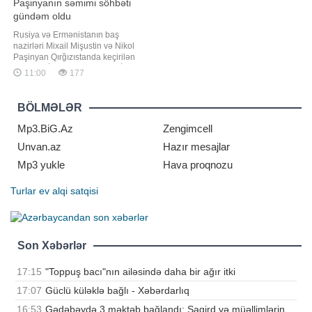
Paşinyanın səmimi söhbəti
gündəm oldu
Rusiya və Ermənistanın baş
nazirləri Mixail Mişustin və Nikol
Paşinyan Qırğızıstanda keçirilən
Avrasiya İqtisadi Birliyinin (AİB)
11:00
177
iclası öncəsi qısa söhbət ediblər.
xəbər verir ki, görüşə aid görüntülər
"Sputnik Armenia" tərəfindən
BÖLMƏLƏR
"Telegram" kanalında paylaşılıb.
Nəşrin məlumatın
Mp3.BiG.Az
Zengimcell
Unvan.az
Hazır mesajlar
Mp3 yukle
Hava proqnozu
Turlar
ev alqi satqisi
Son Xəbərlər
17:15
"Toppuş bacı"nın ailəsində daha bir ağır itki
17:07
Güclü küləklə bağlı - Xəbərdarlıq
16:53
Gədəbəydə 3 məktəb bağlandı: Şagird və müəllimlərin