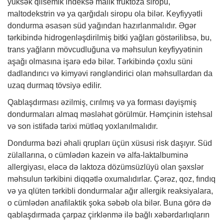
yüksək qlisemik indeksə malik fruktoza siropu,
maltodekstrin və ya qarğıdalı siropu ola bilər. Keyfiyyətli
dondurma əsasən süd yağından hazırlanmalıdır. Əgər
tərkibində hidrogenləşdirilmiş bitki yağları göstərilibsə, bu,
trans yağların mövcudluğuna və məhsulun keyfiyyətinin
aşağı olmasına işarə edə bilər. Tərkibində çoxlu süni
dadlandırıcı və kimyəvi rəngləndirici olan məhsullardan da
uzaq durmaq tövsiyə edilir.
Qablaşdırması əzilmiş, cırılmış və ya forması dəyişmiş
dondurmaları almaq məsləhət görülmür. Həmçinin istehsal
və son istifadə tarixi mütləq yoxlanılmalıdır.
Dondurma bəzi əhali qrupları üçün xüsusi risk daşıyır. Süd
zülallarına, o cümlədən kazein və alfa-laktalbuminə
allergiyası, eləcə də laktoza dözümsüzlüyü olan şəxslər
məhsulun tərkibini diqqətlə oxumalıdırlar. Çərəz, qoz, fındıq
və ya qlüten tərkibli dondurmalar ağır allergik reaksiyalara,
o cümlədən anafilaktik şoka səbəb ola bilər. Buna görə də
qablaşdırmada çarpaz çirklənmə ilə bağlı xəbərdarlıqların