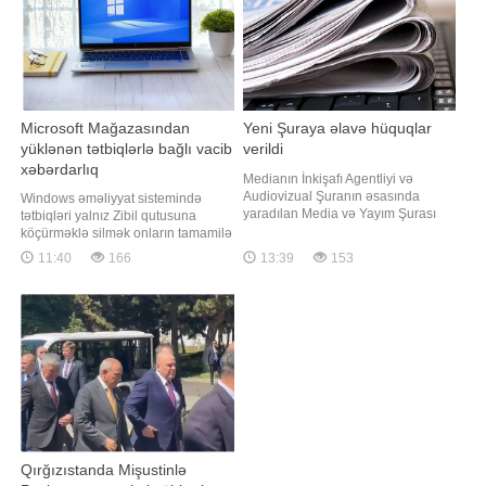
məktəblərin şagirdləri təhsillərin
Microsoft Mağazasından
Yeni Şuraya əlavə hüquqlar
yüklənən tətbiqlərlə bağlı vacib
verildi
xəbərdarlıq
Medianın İnkişafı Agentliyi və
Audiovizual Şuranın əsasında
Windows əməliyyat sistemində
yaradılan Media və Yayım Şurası
tətbiqləri yalnız Zibil qutusuna
Azərbaycanda media və yayım
köçürməklə silmək onların tamamilə
sahəsində səlahiyyətli dövlət orqanı
kompüterdən silindiyi anlamına
11:40
166
13:39
153
olacaq. "Qafqazinfo" xəbər verir ki,
gəlmir. xəbər verir ki, bu barədə
bu barədə Prezident İlham Əliyev
PCWorld nəşri məlumat yayıb.
Fərman imzalayıb. Fərmana
Nəşrin məlumatına görə, Microsoft
əsasən, Media və Yayım Şurasına
Mağazasından yüklənən tətbiqləri
əlav
tam silmək üçün onları
"Parametrlər"
Qırğızıstanda Mişustinlə