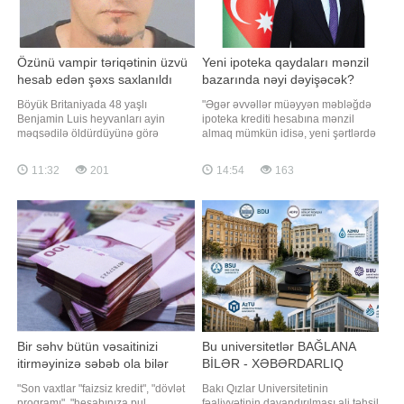
Özünü vampir təriqətinin üzvü
Yeni ipoteka qaydaları mənzil
hesab edən şəxs saxlanıldı
bazarında nəyi dəyişəcək?
Böyük Britaniyada 48 yaşlı
"Əgər əvvəllər müəyyən məbləğdə
Benjamin Luis heyvanları ayin
ipoteka krediti hesabına mənzil
məqsədilə öldürdüyünə görə
almaq mümkün idisə, yeni şərtlərdə
məcburi müalicəyə göndərilib.
daha yüksək ilkin ödəniş tələb
xəbər verir ki, bu barədə BBC
olunacaq. Bu isə xüsusilə orta gəlirli
11:32
201
14:54
163
məlumat yayıb. İstintaq zamanı
və ilk dəfə mənzil almaq istəyən
müəyyən edilib ki, Luis vampirlərə
ailələrin ipotekaya çıxışını
aludə olub və özünü vampir
çətinləşdirəcək". Bunu BİG.AZ-a
təriqətinin üzvü hesab edib. O, bunu
açıqlamasında əmlak məsələlər
nümayiş etdirmək məqsədil
Bir səhv bütün vəsaitinizi
Bu universitetlər BAĞLANA
itirməyinizə səbəb ola bilər
BİLƏR - XƏBƏRDARLIQ
"Son vaxtlar "faizsiz kredit", "dövlət
Bakı Qızlar Universitetinin
proqramı", "hesabınıza pul
fəaliyyətinin dayandırılması ali təhsil