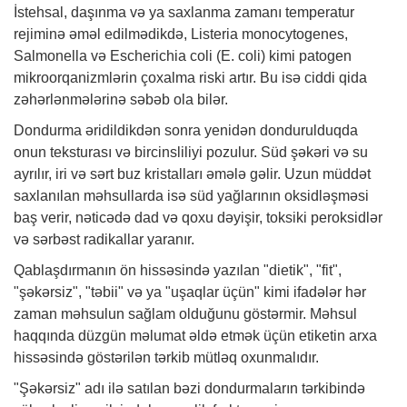
İstehsal, daşınma və ya saxlanma zamanı temperatur
rejiminə əməl edilmədikdə, Listeria monocytogenes,
Salmonella və Escherichia coli (E. coli) kimi patogen
mikroorqanizmlərin çoxalma riski artır. Bu isə ciddi qida
zəhərlənmələrinə səbəb ola bilər.
Dondurma əridildikdən sonra yenidən dondurulduqda
onun teksturası və bircinsliliyi pozulur. Süd şəkəri və su
ayrılır, iri və sərt buz kristalları əmələ gəlir. Uzun müddət
saxlanılan məhsullarda isə süd yağlarının oksidləşməsi
baş verir, nəticədə dad və qoxu dəyişir, toksiki peroksidlər
və sərbəst radikallar yaranır.
Qablaşdırmanın ön hissəsində yazılan "dietik", "fit",
"şəkərsiz", "təbii" və ya "uşaqlar üçün" kimi ifadələr hər
zaman məhsulun sağlam olduğunu göstərmir. Məhsul
haqqında düzgün məlumat əldə etmək üçün etiketin arxa
hissəsində göstərilən tərkib mütləq oxunmalıdır.
"Şəkərsiz" adı ilə satılan bəzi dondurmaların tərkibində