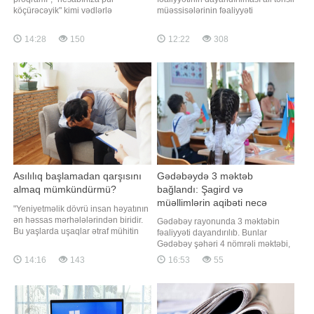
köçürəcəyik" kimi vədlərlə
müəssisələrinin fəaliyyəti
vətəndaşların bank kartı
məsələsini yenidən gündəmə
məlumatlarını ələ keçirməyə çalışan
gətirib. Bu qərar universitetlərin
14:28
150
12:22
308
dələduzların sayı artır. Unutmayın ki,
keyfiyyət standartlarına uyğunluğu,
bank kartınızın nömrəsi, son istifadə
tədris və idarəetmə prosesləri,
tarixi, CVV kodu və bankdan
maddi-texniki baza və digər
göndərilə
tələblərin nə dərəcədə vacib
olduğunu göstərir
Asılılıq başlamadan qarşısını
Gədəbəydə 3 məktəb
almaq mümkündürmü?
bağlandı: Şagird və
müəllimlərin aqibəti necə
"Yeniyetməlik dövrü insan həyatının
olacaq?
ən həssas mərhələlərindən biridir.
Gədəbəy rayonunda 3 məktəbin
Bu yaşlarda uşaqlar ətraf mühitin
fəaliyyəti dayandırılıb. Bunlar
təsirinə daha açıq olur, yeni şeylərə
Gədəbəy şəhəri 4 nömrəli məktəbi,
maraq göstərir və bəzən
Toplar kənd məktəbi və Günəşli
14:16
143
16:53
55
düşünmədən riskli qərarlar verirlər.
kənd məktəbidir. Məlumata görə,
Məhz buna görə də narkotik və
məktəblərin fəaliyyəti
digər psixoaktiv maddələrlə ilk
dayandırılarkən buna səbəb kimi
tanışlıq əksər hallarda bu dövrd
şagird sayının normadan aşağı
olması göstərilib. Bəs bağlanan