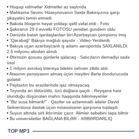
•
Hüquqi xidmətlər Xidmetler.az saytında
•
Məhkəmə Sevinc Hüseynovanın Səidə Bəkirqızına qarşı
şikayətini təmin etmədi
•
Bakıda bloqerin həyat yoldaşı qəfil vəfat etdi - Foto
•
Şakiranın 29 il əvvəlki FOTOSU yenidən gündəm oldu
•
Dənizdə batan qardaşlardan biri Azərbaycan çempionu imiş
•
"Qarabağ" Bakıya məğlub qayıdır - Video-Yenilənib
•
Bakıya uçan azərbaycanlı iş adamı aeroportda SAXLANILDI:
2.5 milyonu əlindən alındı
•
Ətirinizin qoxusu günlərlə qalacaq - Satıcıların demədiyi sadə
üsul
•
1 milyon avroluq lotereya biletini səhvən zibilə atdı
•
Atasının pensiyasını almaq üçün meyitini illərlə dondurucuda
gizlətdi
•
Paytaxtın bu ərazilərində qaz olmayacaq
•
Toyunda əri öldürüldü, özü dağlara qaçdı - Reyqana həsr
olunduğu düşünülən mahnı haqqında bilinməyənlər
•
"Biz susa bilmərik!" - Qazilər və aztəminatlı ailələr David
Seliverstova dəstək üçün müəssisənin qarşısına toplaşdı
•
Suyun altında sirli ildırımlar çaxır: Alimlər səbəbini tapa bilmir
•
Bu universitetlər BAĞLANA BİLƏR - XƏBƏRDARLIQ
TOP MP3