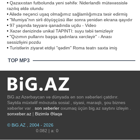
•
Qazaxıstan futbolunda yeni səhifə: Niderlandlı mütəxəssislə
razılıq əldə olundu
•
Ailədə neçənci uşaq olmağımız sağlamlığımıza təsir edirmiş
•
"Mumiya"nın sirli döyüşçüsü illər sonra yenidən ekrana qayıdır
•
97 yaşında təyyarə qanadında uçdu - Video
•
Xəzər dənizində unikal TAPINTI: suyu təbii təmizləyir
•
"Qızımın pullarını başqa qadınlara xərcləyir" - Anası
səssizliyini pozdu
•
Turistlərin ziyarət etdiyi "qədim" Roma teatrı saxta imiş
TOP MP3
BiG.az Azərbaycan və dünyada ən son xəbərləri çatdırır.
Saytda müxtəlif mövzuda sosial , siyasi, maraqlı, şou biznes
xəbərlər var .
son xeberler
oxumaq üçün big.az saytını izləyin .
sonxeber.az
|
Bizimlə Əlaqə
© BiG.AZ , 2004 - 2026
0.082 | a: 0