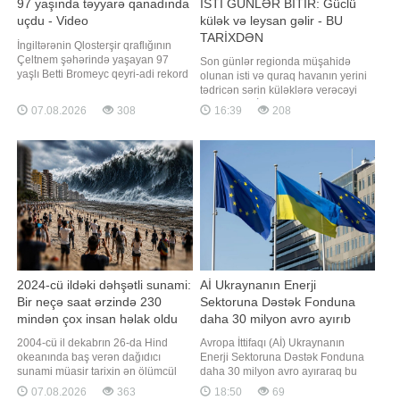
97 yaşında təyyarə qanadında
İSTİ GÜNLƏR BİTİR: Güclü
uçdu - Video
külək və leysan gəlir - BU
TARİXDƏN
İngiltərənin Qlosterşir qraflığının
Çeltnem şəhərində yaşayan 97
Son günlər regionda müşahidə
yaşlı Betti Bromeyc qeyri-adi rekord
olunan isti və quraq havanın yerini
müəyyənləşdirib. "Qafqazinfo"
tədricən sərin küləklərə verəcəyi
xəbər verir ki, 2025-ci ildə insult
gözlənilir. BİG.AZ -a istinadla xəbər
07.08.2026
308
16:39
208
keçirməsinə baxmayaraq, o,
verir ki, hava tətbiqi proqramlarında
təyyarənin qanadı üzərində uçan ən
Bakıda növbəti həftənin əvvəlindən
yaşlı qadın kimi "Ginnesin
temperaturun düşəcəyi qeyd edilir.
Rekordlar Kitabı"na düşüb
Xüsusilə gələn həftənin sonu iki
gün yağış yağacağı
proqnozlaşdırılır
2024-cü ildəki dəhşətli sunami:
Aİ Ukraynanın Enerji
Bir neçə saat ərzində 230
Sektoruna Dəstək Fonduna
mindən çox insan həlak oldu
daha 30 milyon avro ayırıb
2004-cü il dekabrın 26-da Hind
Avropa İttifaqı (Aİ) Ukraynanın
okeanında baş verən dağıdıcı
Enerji Sektoruna Dəstək Fonduna
sunami müasir tarixin ən ölümcül
daha 30 milyon avro ayıraraq bu
təbii fəlakətlərindən birinə çevrilib.
çərçivədə yardımının ümumi
07.08.2026
363
18:50
69