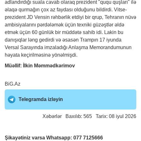
adlandırdığı suala cavab olaraq prezident "ququ quşları" ilə
əlaqə qurmağın çox az faydası olduğunu bildirdi. Vitse-
prezident JD Vensin rəhbərlik etdiyi bir qrup, Tehranın nüvə
ambisiyalarını pərdələmək üçün texniki güzəştlər əldə
etmək üçün 60 günlük bir müddətə sahib idi. Lakin bu
danışıqlar ləng gedirdi və əsasən Trampın 17 iyunda
Versal Sarayında imzaladığı Anlaşma Memorandumunun
həyata keçirilməsinə yönəlmişdi.
Müəllif: İlkin Məmmədkərimov
BiG.Az
Telegramda izləyin
Xəbərlər
Baxılıb: 565 Tarix: 08 iyul 2026
Şikayətiniz varsa Whatsapp:
077 7125666