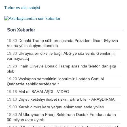
Turlar
ev alqi satqisi
Son Xəbərlər
19:30
Donald Tramp sülh prosesində Prezident İlham Əliyevin
rolunu yüksək qiymətləndirib
19:30
Ukrayna bir ölkə ilə bağlı ABŞ-yə söz verib: Gəmilərini
vurmayacaq
19:28
İlham Əliyevlə Donald Tramp arasında telefon danışığı
olub
19:20
Vaşinqton sammitinin ildönümü: London Cənubi
Qafqazda sabitlik tərəfdarıdır
19:18
Mal əti BAHALAŞDI - VİDEO
19:10
Diş əti xəstəliyi diabet riskini artıra bilər - ARAŞDIRMA
19:00
Xarab olmuş kərə yağını anlamanın sadə yolları
18:50
Aİ Ukraynanın Enerji Sektoruna Dəstək Fonduna daha
30 milyon avro ayırıb