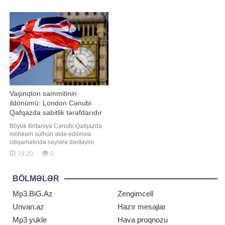
Qaynarinfo xəbər verir ki, fəlakət
həcmini 279 milyon avroya çatdırıb.
nəticəsində 14 ölkədə 230 mindən
"Report" xəbər verir ki, bu barədə
çox insan həyatını itirib. Tailand isə
Ukrayna baş nazirinin birinci
ən çox zərər çəkən ölkələrdən biri
müavini, energetika naziri Denis
olub. Fəlakət necə başladı?
Şmıqal "X" sosial şəbəkəsind
Vaşinqton sammitinin
ildönümü: London Cənubi
Qafqazda sabitlik tərəfdarıdır
Böyük Britaniya Cənubi Qafqazda
möhkəm sülhün əldə edilməsi
istiqamətində səylərə dəstəyini
təsdiqləyib. xəbər verir ki, bu
19:20
0
barədə Böyük Britaniyanın
Azərbaycandakı səfirliyinin
avqustun 8-də Vaşinqton
BÖLMƏLƏR
sammitinin birinci ildönümü
münasibətilə yaydığı bəyanatda
Mp3.BiG.Az
Zengimcell
bildirilib. "Vaşinqton Sammitində əld
Unvan.az
Hazır mesajlar
Mp3 yukle
Hava proqnozu