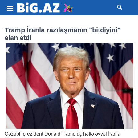
Tramp İranla razılaşmanın "bitdiyini"
elan etdi
Qəzəbli prezident Donald Tramp üç həftə əvvəl İranla