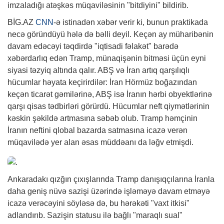
imzaladığı atəşkəs müqaviləsinin "bitdiyini" bildirib.
BİG.AZ
CNN
-ə istinadən xəbər verir ki, bunun praktikada
necə göründüyü hələ də bəlli deyil. Keçən ay müharibənin
davam edəcəyi təqdirdə "iqtisadi fəlakət" barədə
xəbərdarlıq edən Tramp, münaqişənin bitməsi üçün eyni
siyasi təzyiq altında qalır. ABŞ və İran artıq qarşılıqlı
hücumlar həyata keçirirdilər: İran Hörmüz boğazından
keçən ticarət gəmilərinə, ABŞ isə İranın hərbi obyektlərinə
qarşı qisas tədbirləri görürdü. Hücumlar neft qiymətlərinin
kəskin şəkildə artmasına səbəb olub. Tramp həmçinin
İranın neftini qlobal bazarda satmasına icazə verən
müqavilədə yer alan əsas müddəanı da ləğv etmişdi.
Ankaradakı qızğın çıxışlarında Tramp danışıqçılarına İranla
daha geniş nüvə sazişi üzərində işləməyə davam etməyə
icazə verəcəyini söyləsə də, bu hərəkəti "vaxt itkisi"
adlandırıb. Sazişin statusu ilə bağlı "maraqlı sual"