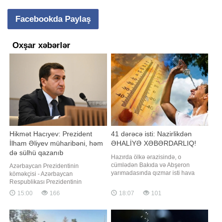
Facebookda Paylaş
Oxşar xəbərlər
Hikmət Hacıyev: Prezident
41 dərəcə isti: Nazirlikdən
İlham Əliyev müharibəni, həm
ƏHALİYƏ XƏBƏRDARLIQ!
də sülhü qazanıb
Hazırda ölkə ərazisində, o
cümlədən Bakıda və Abşeron
Azərbaycan Prezidentinin
yarımadasında qızmar isti hava
köməkçisi - Azərbaycan
müşahidə olunur. Belə havanın
Respublikası Prezidentinin
bazar günü də davam edəcəyi
Administrasiyasının Xarici siyasət
15:00
166
18:07
101
gözlənilir. Bu hava şəraitində,
məsələləri şöbəsinin müdiri Hikmət
xüsusilə həftəsonları vətəndaşlar
Hacıyev Vaşinqton sülh sammitinin
istirahət üçün kütləvi şəkildə su
birinci ildönümü ilə bağlı video
hövzələrinə üz tutur. Lakin təəssüflə
paylaşıb. "Report" xəbər verir ki,