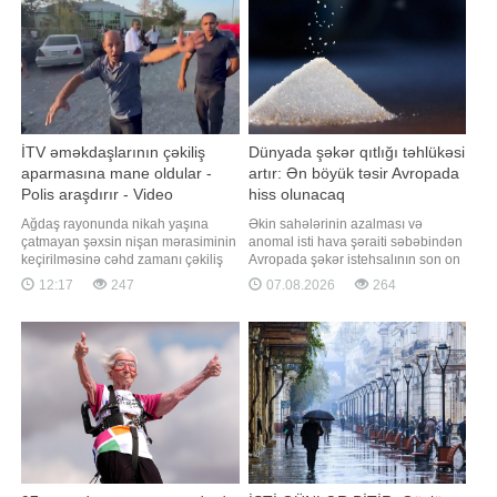
qeyd olunmalıdır ki
H.Hacıyev bu barədə "X" hesabınd
İTV əməkdaşlarının çəkiliş
Dünyada şəkər qıtlığı təhlükəsi
aparmasına mane oldular -
artır: Ən böyük təsir Avropada
Polis araşdırır - Video
hiss olunacaq
Ağdaş rayonunda nikah yaşına
Əkin sahələrinin azalması və
çatmayan şəxsin nişan mərasiminin
anomal isti hava şəraiti səbəbindən
keçirilməsinə cəhd zamanı çəkiliş
Avropada şəkər istehsalının son on
aparan media nümayəndələri ilə
ildən artıq müddətdə ən aşağı
12:17
247
07.08.2026
264
mərasimi planlaşdıran şəxslər
səviyyəyə enəcəyi proqnozlaşdırılır.
arasında yaranmış münaqişə polis
Bu isə qlobal şəkər qıtlığı ilə bağlı
tərəfindən araşdırılır. "Qafqazinfo"
narahatlıqları artırır. Qaynarinfo
xəbər verir ki, hazırda hadisə ilə
xəbər verir ki, bu barədə
bağlı müvafiq ekspertizala
"Bloomberg" məlumat yayıb