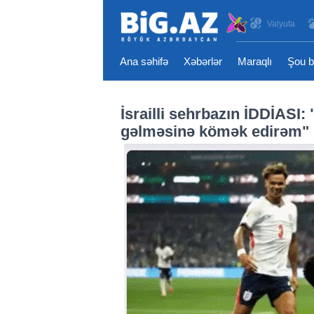
Valyuta
Ana səhifə
Xəbərlər
Maraqlı
Şou b
İsrailli sehrbazın İDDİASI:
gəlməsinə kömək edirəm"