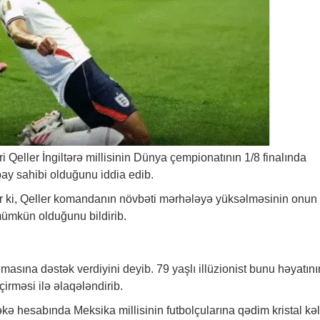
ri Qeller İngiltərə millisinin Dünya çempionatının 1/8 finalında
ay sahibi olduğunu iddia edib.
r ki, Qeller komandanın növbəti mərhələyə yüksəlməsinin onun
ümkün olduğunu bildirib.
yığmasına dəstək verdiyini deyib. 79 yaşlı illüzionist bunu həyatını
irməsi ilə əlaqələndirib.
kə hesabında Meksika millisinin futbolçularına qədim kristal kəl