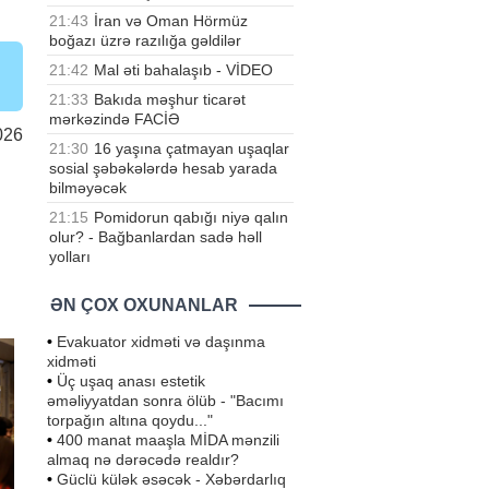
21:43
İran və Oman Hörmüz
boğazı üzrə razılığa gəldilər
21:42
Mal əti bahalaşıb - VİDEO
21:33
Bakıda məşhur ticarət
mərkəzində FACİƏ
026
21:30
16 yaşına çatmayan uşaqlar
sosial şəbəkələrdə hesab yarada
bilməyəcək
21:15
Pomidorun qabığı niyə qalın
olur? - Bağbanlardan sadə həll
yolları
ƏN ÇOX OXUNANLAR
•
Evakuator xidməti və daşınma
xidməti
•
Üç uşaq anası estetik
əməliyyatdan sonra ölüb - "Bacımı
torpağın altına qoydu..."
•
400 manat maaşla MİDA mənzili
almaq nə dərəcədə realdır?
•
Güclü külək əsəcək - Xəbərdarlıq