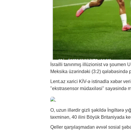
İsrailli tanınmış illüzionist və şoumen U
Meksika üzərindəki (3:2) qələbəsində p
Lent.az xarici KİV-ə istinadla
xəbər
veri
"ekstrasensor müdaxiləsi" sayəsində m
O, uzun illərdir gizli şəkildə İngiltərə 
təxminən, 40 ilini Böyük Britaniyada keç
Qeller qarşılaşmadan əvvəl sosial şəbə