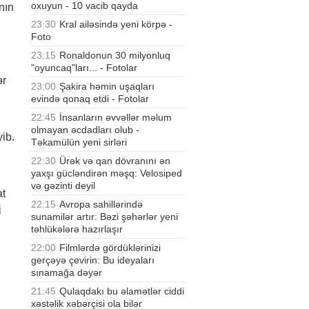
oxuyun - 10 vacib qayda
nın
23:30
Kral ailəsində yeni körpə -
Foto
23:15
Ronaldonun 30 milyonluq
"oyuncaq"ları... - Fotolar
ər
23:00
Şakira həmin uşaqları
evində qonaq etdi - Fotolar
22:45
İnsanların əvvəllər məlum
olmayan əcdadları olub -
ib.
Təkamülün yeni sirləri
22:30
Ürək və qan dövranını ən
yaxşı gücləndirən məşq: Velosiped
və gəzinti deyil
at
22:15
Avropa sahillərində
i
sunamilər artır: Bəzi şəhərlər yeni
təhlükələrə hazırlaşır
22:00
Filmlərdə gördüklərinizi
gerçəyə çevirin: Bu ideyaları
sınamağa dəyər
21:45
Qulaqdakı bu əlamətlər ciddi
xəstəlik xəbərçisi ola bilər