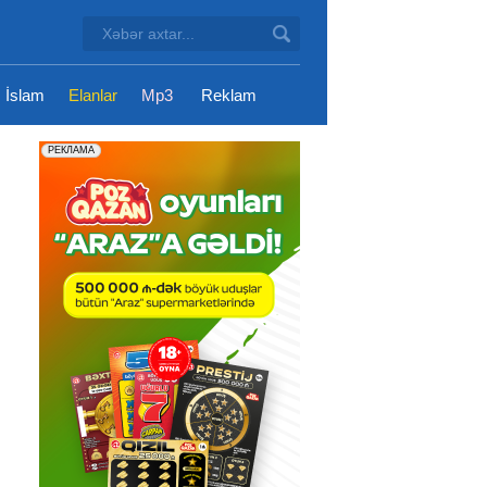
İslam
Elanlar
Mp3
Reklam