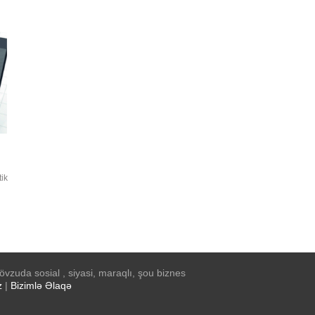
im
ra
ik
si
lı
ur.
vzuda sosial , siyasi, maraqlı, şou biznes
z
|
Bizimlə Əlaqə