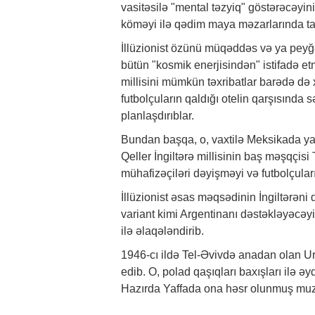
vasitəsilə "mental təzyiq" göstərəcəyini
köməyi ilə qədim maya məzarlarında t
İllüzionist özünü müqəddəs və ya peyğ
bütün "kosmik enerjisindən" istifadə et
millisini mümkün təxribatlar barədə də x
futbolçuların qaldığı otelin qarşısında 
planlaşdırıblar.
Bundan başqa, o, vaxtilə Meksikada yaşa
Qeller İngiltərə millisinin baş məşqçisi
mühafizəçiləri dəyişməyi və futbolçular
İllüzionist əsas məqsədinin İngiltərən
variant kimi Argentinanı dəstəkləyəcəyi
ilə əlaqələndirib.
1946-cı ildə Tel-Əvivdə anadan olan Uri 
edib. O, polad qaşıqları baxışları ilə ə
Hazırda Yaffada ona həsr olunmuş muzey