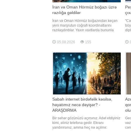
İran və Oman Hörmüz boğazı üzrə
Peş
razılığa gəldilər
çıx
İran və Oman Hörmüz boğazından keçən
"Cə
yeni marşrutun coğrafi koordinatlarını
böyü
razılaşdırıblar. Yaxın vaxtlarda bununla
dip
bağlı birgə bəyanat dərc oluna bilər. TASS-
etmə
a istinadən xəbər verir ki, bu barədə İran
yox
05.08.2026
155
0
Xarici İşlər Nazirliyinin nümayəndəsi
bac
İsmayıl Bəqai bildirib. "Tərəflərin nəzərdən
yan
keçirdiy
Sabah internet birdəfəlik kəsilsə,
Azə
həyatımız necə dəyişər? -
qon
ARAŞDIRMA
ol
Ha
Bir səhər gözünüzü açırsınız. Adət etdiyiniz
Geo
kimi, əliniz telefona gedir. Ekranı
vəz
yandırırsınız, amma heç nə açılmır.
cən