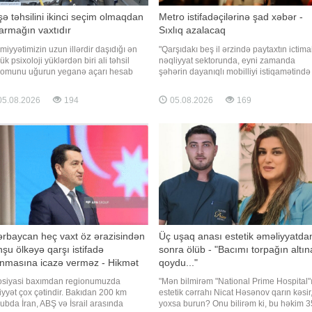
ə təhsilini ikinci seçim olmaqdan
Metro istifadəçilərinə şad xəbər -
armağın vaxtıdır
Sıxlıq azalacaq
miyyətimizin uzun illərdir daşıdığı ən
"Qarşıdakı beş il ərzində paytaxtın ictima
k psixoloji yüklərdən biri ali təhsil
nəqliyyat sektorunda, eyni zamanda
lomunu uğurun yeganə açarı hesab
şəhərin dayanıqlı mobilliyi istiqamətində
sidir. "Ali təhsili olsun, ixtisasının fərqi
əsaslı dönüş nöqtəsi yaranacaq".
dur" düşüncəsi minlərlə gəncin real
"Qafqazinfo" xəbər verir ki, "Bakı
5.08.2026
194
05.08.2026
169
arıq və potensialını kölgədə qoymaqla
Metropoliteni"nin mətbuat xidmətinin
aşı, əmək bazarında da ciddi disbalan
rəhbəri Bəxtiyar Məmmədov jurnalistlərə
açıqlamasınd
rbaycan heç vaxt öz ərazisindən
Üç uşaq anası estetik əməliyyatda
şu ölkəyə qarşı istifadə
sonra ölüb - "Bacımı torpağın altın
unmasına icazə verməz - Hikmət
qoydu..."
cıyev
siyasi baxımdan regionumuzda
"Mən bilmirəm "National Prime Hospital"
iyyət çox çətindir. Bakıdan 200 km
estetik cərrahı Nicat Həsənov qarın kəsir
ubda İran, ABŞ və İsrail arasında
yoxsa burun? Onu bilirəm ki, bu həkim 3