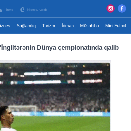
Hava
Namaz vaxtı
iznes
Sağlamlıq
Turizm
İdman
Müsahibə
Mini Futbol
 "İngiltərənin Dünya çempionatında qalib