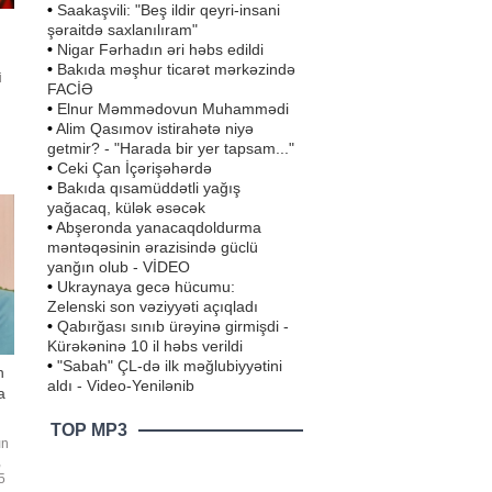
•
Saakaşvili: "Beş ildir qeyri-insani
şəraitdə saxlanılıram"
•
Nigar Fərhadın əri həbs edildi
•
Bakıda məşhur ticarət mərkəzində
i
FACİƏ
•
Elnur Məmmədovun Muhammədi
•
Alim Qasımov istirahətə niyə
getmir? - "Harada bir yer tapsam..."
•
Ceki Çan İçərişəhərdə
•
Bakıda qısamüddətli yağış
yağacaq, külək əsəcək
•
Abşeronda yanacaqdoldurma
məntəqəsinin ərazisində güclü
yanğın olub - VİDEO
•
Ukraynaya gecə hücumu:
Zelenski son vəziyyəti açıqladı
•
Qabırğası sınıb ürəyinə girmişdi -
Kürəkəninə 10 il həbs verildi
•
"Sabah" ÇL-də ilk məğlubiyyətini
n
aldı - Video-Yenilənib
a
TOP MP3
ın
,
5