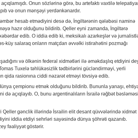
 açıqlamışdı. Onun sözlərinə görə, bu artefaktı vaxtilə telepatiya
apıb və onun mənşəyi yerdənkənardır.
əmbər hesab etmədiyini desə də, İngiltərənin qələbəsi naminə
məyə hazır olduğunu bildirib. Qeller eyni zamanda, İngiltərə
əbərdar edib. O iddia edib ki, meksikalı azarkeşlər və jurnalistl
səs-küy salaraq onların matçdan əvvəlki istirahətini pozmağı
dığını və ölkənin federal xidmətləri ilə əməkdaşlıq etdiyini dey
 Tomas Tuxelə təhlükəsizlik tədbirlərini gücləndirməyi, yerli
ın qida rasionına ciddi nəzarət etməyi tövsiyə edib.
i dünya çempionu etmək olduğunu bildirib. Bununla yanaşı, ehtiy
ni də açıqlayıb. O, bunu argentinalıların İsrailə rəğbət bəsləməs
Qeller gənclik illərində İsrailin elit desant qüvvələrində xidmət
ydiyini iddia etdiyi sehrləri sayəsində dünya şöhrəti qazanıb.
 fəaliyyət göstərir.