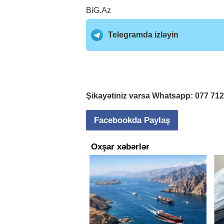
BiG.Az
Telegramda izləyin
Şikayətiniz varsa Whatsapp:
077 71
Facebookda Paylaş
Oxşar xəbərlər