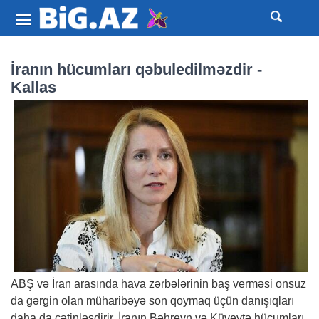
İranın hücumları qəbuledilməzdir -
Kallas
ABŞ və İran arasında hava zərbələrinin baş verməsi onsuz
da gərgin olan müharibəyə son qoymaq üçün danışıqları
daha da çətinləşdirir. İranın Bəhreyn və Küveytə hücumları