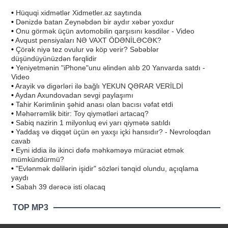
•
Hüquqi xidmətlər Xidmetler.az saytında
•
Dənizdə batan Zeynəbdən bir aydır xəbər yoxdur
•
Onu görmək üçün avtomobilin qarşısını kəsdilər - Video
•
Avqust pensiyaları NƏ VAXT ÖDƏNİLƏCƏK?
•
Çörək niyə tez ovulur və köp verir? Səbəblər
düşündüyünüzdən fərqlidir
•
Yeniyetmənin "iPhone"unu əlindən alıb 20 Yanvarda satdı -
Video
•
Arayik və digərləri ilə bağlı YEKUN QƏRAR VERİLDİ
•
Aydan Axundovadan sevgi paylaşımı
•
Tahir Kərimlinin şəhid anası olan bacısı vəfat etdi
•
Məhərrəmlik bitir: Toy qiymətləri artacaq?
•
Sabiq nazirin 1 milyonluq evi yarı qiymətə satıldı
•
Yaddaş və diqqət üçün ən yaxşı içki hansıdır? - Nevroloqdan
cavab
•
Eyni iddia ilə ikinci dəfə məhkəməyə müraciət etmək
mümkündürmü?
•
"Evlənmək dəlilərin işidir" sözləri tənqid olundu, açıqlama
yaydı
•
Sabah 39 dərəcə isti olacaq
TOP MP3