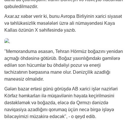
qəbuledilməzdir.
Axar.az
xəbər
verir ki, bunu Avropa Birliyinin xarici siyasət
və təhlükəsizlik məsələləri üzrə ali nümayəndəsi Kaya
Kallas özünün X səhifəsində yazıb.
"Memoranduma əsasən, Tehran Hörmüz boğazını yenidən
açmağı öhdəsinə götürüb. Boğaz yaxınlığındakı gəmilərə
edilən son hücumlar bu öhdəliyi pozur və enerji
təchizatının bərpasına mane olur. Dənizçilik azadlığı
maneəsiz olmalıdır.
Gələn bazar ertəsi günü görüşdə AB xarici işlər nazirləri
Körfəz həmkarları ilə müqavilənin həyata keçirilməsini
dəstəkləmək və boğazda, eləcə də Qırmızı dənizdə
naviqasiya azadlığını qorumaq üçün necə birgə işləyə
biləcəyimizi müzakirə edəcək", - o qeyd edib.