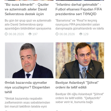
"Biz susa bilmərik!" - Qazilər
"İnfantino dərhal getməlidir" -
və aztəminatlı ailələr David
Futbol əfsanəsi Fiqudan FİFA
Seliverstova dəstək üçün
prezidentinə sərt TƏNQİD
müəssisənin qarşısına toplaşdı
Bu gün bir qrup qazi və aztəminatlı
"Barselona" və "Real"ın keçmiş
ailə David Seliverstova qarşı
oyunçusu FİFA prezidentini yalan
aparıldığını bildirdikləri qarayaxma
danışmaqda günahlandırıb və istefa
kampaniyasına etiraz əlaməti
verməyə çağırıb. -ın xarici mediaya
06.08.2026
197
06.08.2026
129
olaraq onun fəaliyyət göstərdiyi
istinadən xəbərinə görə,
müəssisənin qarşısına toplaşıb.
portuqaliyalı futbol əfsanəsi Luiş
xəbər verir ki, toplaşanlar əllərində
Fiqu FİFA prezidenti Canni
müxtəlif şüarlar tutaraq, haqqında
İnfantinonu sərt tənqid edib.
yayılan məlumatlarla razı
"Barselona" və "Real"ı
olmadıqların
Əmlak bazarında qiymətlər
Bəxtiyar Aslanbəyli "Şöhrət"
niyə ucuzlaşmır? Ekspertdən
ordeni ilə təltif edildi
təhlil
Bəxtiyar Əli oğlu Aslanbəyli "Şöhrət"
ordeni ilə təltif edilib. "Qafqazinfo"
"Əmlak bazarında rəqabətin
xəbər verir ki, bununla bağlı
zəifləməsinin əsas səbəblərindən
Prezident İlham Əliyev Sərəncam
biri mənzil təklifinin tələblə eyni
imzalayıb. Bəxtiyar Aslanbəyli
tempdə artmamasıdır. Son illərdə