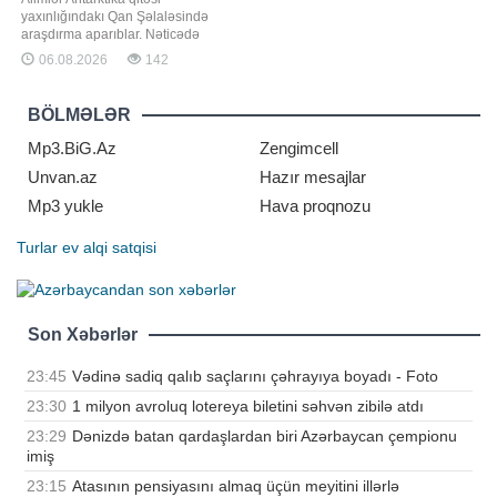
yaxınlığındakı Qan Şəlaləsində
araşdırma aparıblar. Nəticədə
mikroskopik evakariot canlılardan
06.08.2026
142
ibarət bir topluluğun molekulyar
sübutları kəşf edilib. Tədqiqatçılar
bu tapıntının dəniz suyunun
BÖLMƏLƏR
Antarktikanın qədim dövrlərində
dərəyə daxil olmuş və buzlaq
Mp3.BiG.Az
Zengimcell
altında hapsola bilmi
Unvan.az
Hazır mesajlar
Mp3 yukle
Hava proqnozu
Turlar
ev alqi satqisi
Son Xəbərlər
23:45
Vədinə sadiq qalıb saçlarını çəhrayıya boyadı - Foto
23:30
1 milyon avroluq lotereya biletini səhvən zibilə atdı
23:29
Dənizdə batan qardaşlardan biri Azərbaycan çempionu
imiş
23:15
Atasının pensiyasını almaq üçün meyitini illərlə