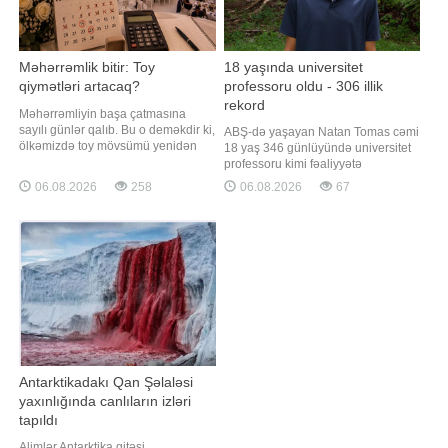
Məhərrəmlik bitir: Toy
18 yaşında universitet
qiymətləri artacaq?
professoru oldu - 306 illik
rekord
Məhərrəmliyin başa çatmasına
sayılı günlər qalıb. Bu o deməkdir ki,
ABŞ-də yaşayan Natan Tomas cəmi
ölkəmizdə toy mövsümü yenidən
18 yaş 346 günlüyündə universitet
canlanmağa başlayacaq.
professoru kimi fəaliyyətə
Evlənməyə hazırlaşan cütlükləri ən
başlayaraq, "Ginnesin Rekordlar
06.08.2026
258
06.08.2026
67
çox maraqlandıran məsələlərdən
Kitabı"na düşüb. "Qafqazinfo" xəbər
biri şadlıq saraylarında qiymətlərin
verir ki, bu barədə "Ginnesin
dəyişib-dəyişməməsi, eləcə də
Rekordlar Kitabı" təşkilatı açıqlama
uyğun tarix tapmağın
yayıb. Bildirilir ki, Tomas 2023-cü
mümkünlüyüdür. Bəs real duru
ilin avqustund
Antarktikadakı Qan Şəlaləsi
yaxınlığında canlıların izləri
tapıldı
Alimlər Antarktika qitəsi