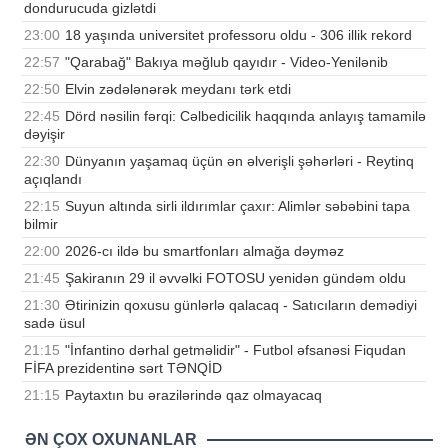
dondurucuda gizlətdi
23:00
18 yaşında universitet professoru oldu - 306 illik rekord
22:57
"Qarabağ" Bakıya məğlub qayıdır - Video-Yenilənib
22:50
Elvin zədələnərək meydanı tərk etdi
22:45
Dörd nəsilin fərqi: Cəlbedicilik haqqında anlayış tamamilə
dəyişir
22:30
Dünyanın yaşamaq üçün ən əlverişli şəhərləri - Reytinq
açıqlandı
22:15
Suyun altında sirli ildırımlar çaxır: Alimlər səbəbini tapa
bilmir
22:00
2026-cı ildə bu smartfonları almağa dəyməz
21:45
Şakiranın 29 il əvvəlki FOTOSU yenidən gündəm oldu
21:30
Ətirinizin qoxusu günlərlə qalacaq - Satıcıların demədiyi
sadə üsul
21:15
"İnfantino dərhal getməlidir" - Futbol əfsanəsi Fiqudan
FİFA prezidentinə sərt TƏNQİD
21:15
Paytaxtın bu ərazilərində qaz olmayacaq
ƏN ÇOX OXUNANLAR