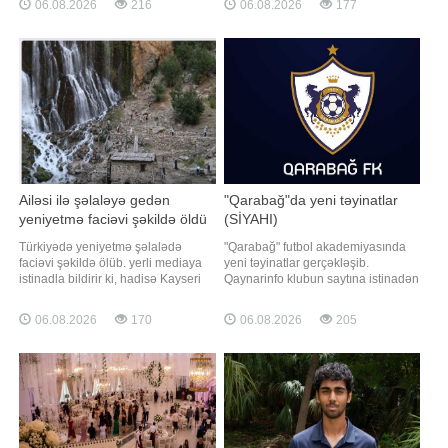
06.08.2026
216
06.08.2026
177
Azərbaycan neft sənayesinin
tikinti materiallarının bahalaşması,
inkişafında xüsusi xidmətlərinə görə
torpaq qiymətlərinin yüksəlməsi,
"Şöhrət" ordeninə layiq görülüb.
şəhərsalma tələblərinin
Qey
sərtləşdirilməsi və yeni layihələrin
icrasında yaranan məhdudiyyətlər
bazard
Ailəsi ilə şəlaləyə gedən
"Qarabağ"da yeni təyinatlar
yeniyetmə faciəvi şəkildə öldü
(SİYAHI)
Türkiyədə yeniyetmə şəlalədə
"Qarabağ" futbol akademiyasında
faciəvi şəkildə ölüb. yerli mediaya
yeni təyinatlar gerçəkləşib.
istinadla bildirir ki, hadisə Kayseri
Qaynarinfo klubun saytına istinadən
rayonunun, Yəhyalı qəsəbəsində
xəbər verir ki, 2026-2027-ci illər
baş verib. Məlumata görə, ailəsi ilə
mövsümündə komandaları
06.08.2026
170
06.08.2026
205
birlikdə rayon ərazisində yerləşən
çalışdıracaq məşqçilər
Kapuzbaşı şəlalələrinə gedən 14
müəyyənləşib. Akademiya
yaşlı Ela Nur Ç. Cənub Şəlaləsində
koordinatoru Aftandil Hacıyevin
tarazlığını itirərək suya düşüb
rəhbərliyi altında akademiya
komandalarında aşağıdakı
məşqçilə