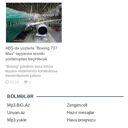
Nəşrin məlumatına görə, Microsoft
trilogiyanın davamı olacaq. Filmdə
Mağazasından yüklənən tətbiqləri
Brendan Freyzer və Reyçel Vays da
tam silmək üçün onları
ilk hissələrdək
"Parametrlər"
ABŞ-də yüzlərlə "Boeing 737
Max" təyyarəsi texniki
yoxlanışdan keçiriləcək
"Boeing" şirkətinin daha köhnə
təyyarə modellərinin konstruksiya
elementlərində çatların
aşkarlanmasından sonra, ABŞ-nin
21:15
1
Federal Mülki Aviasiya İdarəsi (FAA)
yüzlərlə "Boeing 737 Max" hava
gəmisinin yoxlanılması barədə
BÖLMƏLƏR
təlimat verib. xəbər verir ki, bu
barədə ABŞ-nin federal reyestrini
Mp3.BiG.Az
Zengimcell
Unvan.az
Hazır mesajlar
Mp3 yukle
Hava proqnozu