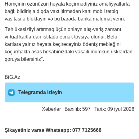
Həmçinin özünüzün həyata keçirmədiyiniz əməliyyatlarla
bağlı bildiriş aldıqda vaxt itirmədən kartı mobil tətbiq
vasitəsilə bloklayın və bu barədə banka məlumat verin.
Təhlükəsizliyi artırmaq üçün onlayn alış-veriş zamanı
virtual kartlardan istifadə etmək tövsiyə olunur. Belə
kartlara yalnız həyata keçirəcəyiniz ödəniş məbləğini
köçürməklə əsas hesabınızdakı vəsaiti mümkün risklərdən
qoruya bilərsiniz".
BiG.Az
Telegramda izləyin
Xəbərlər
Baxılıb: 597 Tarix: 09 iyul 2026
Şikayətiniz varsa Whatsapp:
077 7125666