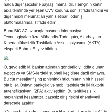
halda digər şəxslərlə paylaşılmamalıdır. Həmçinin kartın
arxa tərəfində yerləşən CVV kodunu, son istifadə tarixini və
digər məxfi məlumatları yalnız etibarlı ödəniş
platformalarında istifadə edin".
Bunu
BiG.AZ
-az açıqlamasında İnformasiya
Texnologiyaları üzrə Mühəndis-Tədqiqatçı, Azərbaycan
Kibertəhlükəsizlik Təşkilatları Assosiasiyasının (AKTA)
eksperti Bəhruz Əliyev bildirib.
O, qeyd edib ki, bankın adından göndərildiyi iddia olunan
e-poçt və ya SMS-lərdəki şübhəli keçidlərə daxil olmayın.
Bu cür mesajlar fişinq (phishing) hücumlarının bir hissəsi
ola bilər. Onlayn bankçılıq və mobil tətbiqlərdə iki faktorlu
autentifikasiyanı (2FA) aktivləşdirin. Bu təhlükəsizlik
mexanizmi hesabınıza icazəsiz giriş riskini əhəmiyyətli
dərəcədə azaldır:
"Onlayn bank xidmətlərindən istifadə edərkən ictimai Wi-Fi