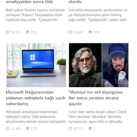
əməliyyatdan sonra öldü
olundu
Bakı şəhər Nəsimi rayonu ərzisində
Jurnalist vəsiqəsinin verilməsinə və
yerləşən "Kəpəz" Hospitalda ölüm
ya dəyişdirilməsinə görə ödəniş
hadisəsi baş verib. "Qafqazinfo"
ləğv edilib. "Qafqazinfo" xəbər verir
xəbər verir ki, Almaniya vətəndaşı
ki, bu, Prezident İlham Əliyevin
olan Türkiyə əsilli Tulin Turp dünən
tətbiqi barədə Fərman imzaladığı
14:53
221
13:49
209
tibb müəssisəsində keçirdiyi plastik
"Media haqqında" qanuna
əməliyyatdan sonra vəfat edib.
dəyişikliklərdə əksini tapıb. Qeyd
Bildirilib ki, Tulin Turp klinikada
edək ki, jurnalist vəsiqəsinin
esteti
verilməsinə və dəyişdirilməsin
Microsoft Mağazasından
"Mumiya"nın sirli döyüşçüsü
yüklənən tətbiqlərlə bağlı vacib
illər sonra yenidən ekrana
xəbərdarlıq
qayıdır
Windows əməliyyat sistemində
Uzun illər sonra israilli aktyor Oded
tətbiqləri yalnız Zibil qutusuna
Fehr yenidən "Mumiya" filmində
köçürməklə silmək onların tamamilə
oynayacaq. xarici KİV-ə istinadla
kompüterdən silindiyi anlamına
xəbər verir ki, aktyor yeni çəkilən
11:40
173
20:15
1
gəlmir. xəbər verir ki, bu barədə
filmdə Ardet Bəy obrazını bir daha
PCWorld nəşri məlumat yayıb.
canlandıracaq. Ekran əsəri klassik