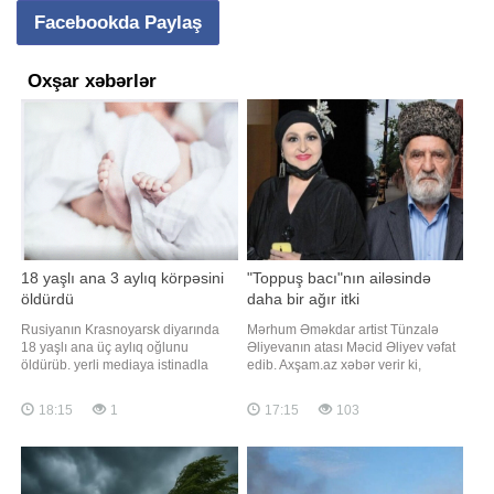
Facebookda Paylaş
Oxşar xəbərlər
18 yaşlı ana 3 aylıq körpəsini
"Toppuş bacı"nın ailəsində
öldürdü
daha bir ağır itki
Rusiyanın Krasnoyarsk diyarında
Mərhum Əməkdar artist Tünzalə
18 yaşlı ana üç aylıq oğlunu
Əliyevanın atası Məcid Əliyev vəfat
öldürüb. yerli mediaya istinadla
edib. Axşam.az xəbər verir ki,
bildirir ki, hadisə avqustun 5-də Ujur
M.Əliyev bu gün 88 yaşında
şəhərində baş verib. İlkin məlumata
dünyasını dəyişib. Qeyd edək ki,
18:15
1
17:15
103
görə, gənc qadın uşağı və
"Toppuş bacı" ləqəbi ilə tanınan
valideynləri ilə birlikdə yaşayırmış.
aktrisa onkoloji xəstəlikdən əziyyət
Səhər saatlarında körpə ilə evdə tək
çəkirdi və 2023-cü ildə vəfat edib.
qalıb və ağlayan uşağı
Bir neçə gün əvvəl isə onu
sakitləşdirməy