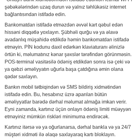
şəbəkələrindən uzaq durun və yalnız təhlükəsiz internet
bağlantısından istifadə edin.
Bankomatdan istifadə etməzdən əvvəl kart qəbul edən
hissəni diqqətlə yoxlayın. Şübhəli qurğu və ya əlavə
avadanlıq müşahidə etdikdə həmin bankomatdan istifadə
etməyin. PİN kodunu daxil edərkən klaviaturanı əlinizlə
örtün ki, məlumatınız kənar şəxslər tərəfindən görünməsin.
POS-terminal vasitəsilə ödəniş etdikdən sonra isə çeki və
ya qəbzi əməliyyatın uğurla başa çatdığına əmin olana
qədər saxlayın.
Bankın mobil tətbiqindən və SMS bildiriş xidmətindən
istifadə edin. Bu, hesabınız üzrə aparılan bütün
əməliyyatlar barədə dərhal məlumat almağa imkan verir.
Eyni zamanda, kartınız üçün onlayn ödəniş limiti müəyyən
etməyiniz mümkün riskləri minimuma endirəcək.
Kartınız itərsə və ya oğurlanarsa, dərhal bankla və ya 24/7
müştəri xidməti ilə əlaqə saxlayaraq kartı bloklayın.