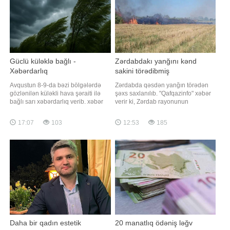
Güclü küləklə bağlı -
Zərdabdakı yanğını kənd
Xəbərdarlıq
sakini törədibmiş
Avqustun 8-9-da bəzi bölgələrdə
Zərdabda qəsdən yanğın törədən
gözlənilən küləkli hava şəraiti ilə
şəxs saxlanılıb. "Qafqazinfo" xəbər
bağlı sarı xəbərdarlıq verib. xəbər
verir ki, Zərdab rayonunun
verir ki, bu barədə Milli
Hüseynxanlı kəndi ərazisində
Hidrometeorologiya Xidməti
qəsdən yanğın hadisəsi törədən
17:07
103
12:53
185
məlumat yayıb. Bildirilib ki,
şəxs polis əməkdaşları tərəfindən
Naxçıvan MR, Cəbrayıl, Goranboy,
müəyyən edilib. Araşdırmalarla
Naftalan, Daşkəsən, Mingəçevir,
yanğının kənd sakini Ə.Quliyev
Cəlilabad, Biləsuvar, Hacıqabul,
tərəfindən törədildiyi məlum olub.
Xaçmaz, Siyəzən
Hadis
Daha bir qadın estetik
20 manatlıq ödəniş ləğv