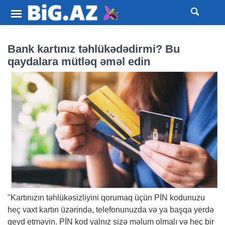
Bank kartınız təhlükədədirmi? Bu
qaydalara mütləq əməl edin
"Kartınızın təhlükəsizliyini qorumaq üçün PİN kodunuzu
heç vaxt kartın üzərində, telefonunuzda və ya başqa yerdə
qeyd etməyin. PİN kod yalnız sizə məlum olmalı və heç bir