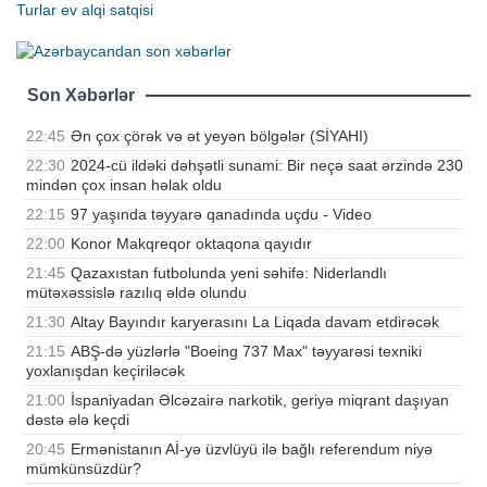
Turlar
ev alqi satqisi
Son Xəbərlər
22:45
Ən çox çörək və ət yeyən bölgələr (SİYAHI)
22:30
2024-cü ildəki dəhşətli sunami: Bir neçə saat ərzində 230
mindən çox insan həlak oldu
22:15
97 yaşında təyyarə qanadında uçdu - Video
22:00
Konor Makqreqor oktaqona qayıdır
21:45
Qazaxıstan futbolunda yeni səhifə: Niderlandlı
mütəxəssislə razılıq əldə olundu
21:30
Altay Bayındır karyerasını La Liqada davam etdirəcək
21:15
ABŞ-də yüzlərlə "Boeing 737 Max" təyyarəsi texniki
yoxlanışdan keçiriləcək
21:00
İspaniyadan Əlcəzairə narkotik, geriyə miqrant daşıyan
dəstə ələ keçdi
20:45
Ermənistanın Aİ-yə üzvlüyü ilə bağlı referendum niyə
mümkünsüzdür?