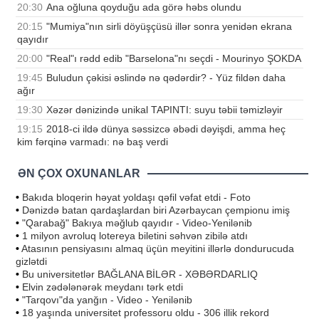
20:30
Ana oğluna qoyduğu ada görə həbs olundu
20:15
"Mumiya"nın sirli döyüşçüsü illər sonra yenidən ekrana
qayıdır
20:00
"Real"ı rədd edib "Barselona"nı seçdi - Mourinyo ŞOKDA
19:45
Buludun çəkisi əslində nə qədərdir? - Yüz fildən daha
ağır
19:30
Xəzər dənizində unikal TAPINTI: suyu təbii təmizləyir
19:15
2018-ci ildə dünya səssizcə əbədi dəyişdi, amma heç
kim fərqinə varmadı: nə baş verdi
ƏN ÇOX OXUNANLAR
•
Bakıda bloqerin həyat yoldaşı qəfil vəfat etdi - Foto
•
Dənizdə batan qardaşlardan biri Azərbaycan çempionu imiş
•
"Qarabağ" Bakıya məğlub qayıdır - Video-Yenilənib
•
1 milyon avroluq lotereya biletini səhvən zibilə atdı
•
Atasının pensiyasını almaq üçün meyitini illərlə dondurucuda
gizlətdi
•
Bu universitetlər BAĞLANA BİLƏR - XƏBƏRDARLIQ
•
Elvin zədələnərək meydanı tərk etdi
•
"Tarqovı"da yanğın - Video - Yenilənib
•
18 yaşında universitet professoru oldu - 306 illik rekord