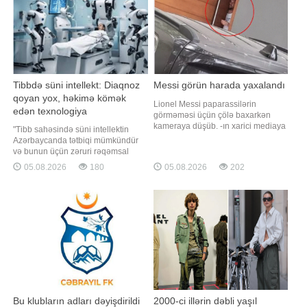
Tibbdə süni intellekt: Diaqnoz
Messi görün harada yaxalandı
qoyan yox, həkimə kömək
Lionel Messi paparassilərin
edən texnologiya
görməməsi üçün çölə baxarkən
kameraya düşüb. -ın xarici mediaya
"Tibb sahəsində süni intellektin
istinadən xəbərinə görə, argentinalı
Azərbaycanda tətbiqi mümkündür
ulduz qapıdan baxarkən
və bunun üçün zəruri rəqəmsal
paparassilər tərəfindən məhz həmin
infrastruktur tədricən formalaşır.
05.08.2026
180
05.08.2026
202
anda yaxalanıb və bu, maraqlı
Təsadüfi deyil ki, ölkədə qəbul
görüntülərin yaranmasına səbəb
olunmuş 2025-2028-ci illər üzrə
olub. Dünya futbolunun
Süni İntellekt Strategiyası
ulduzlarından biri olan Lione
çərçivəsində səhiyyədə tibbi
məlumatların vahid informasiya
mühitində inteqrasiyas
Bu klubların adları dəyişdirildi
2000-ci illərin dəbli yaşıl