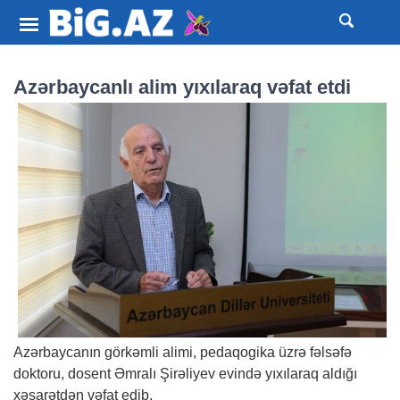
Azərbaycanlı alim yıxılaraq vəfat etdi
Azərbaycanın görkəmli alimi, pedaqogika üzrə fəlsəfə
doktoru, dosent Əmralı Şirəliyev evində yıxılaraq aldığı
xəsarətdən vəfat edib.