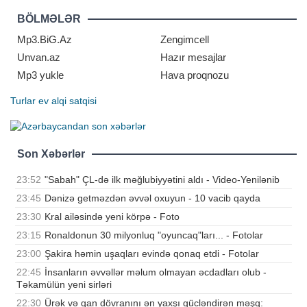
televiziya kanalına müsahibəsində
Ermənistan Konstitusiyasında
BÖLMƏLƏR
Azərbaycana və Türkiyəyə qarşı
ərazi iddialarını ehtiva edən
Mp3.BiG.Az
Zengimcell
müddəaların çıxarılmasını
Unvan.az
Hazır mesajlar
Mp3 yukle
Hava proqnozu
Turlar
ev alqi satqisi
Son Xəbərlər
23:52
"Sabah" ÇL-də ilk məğlubiyyətini aldı - Video-Yenilənib
23:45
Dənizə getməzdən əvvəl oxuyun - 10 vacib qayda
23:30
Kral ailəsində yeni körpə - Foto
23:15
Ronaldonun 30 milyonluq "oyuncaq"ları... - Fotolar
23:00
Şakira həmin uşaqları evində qonaq etdi - Fotolar
22:45
İnsanların əvvəllər məlum olmayan əcdadları olub -
Təkamülün yeni sirləri
22:30
Ürək və qan dövranını ən yaxşı gücləndirən məşq: