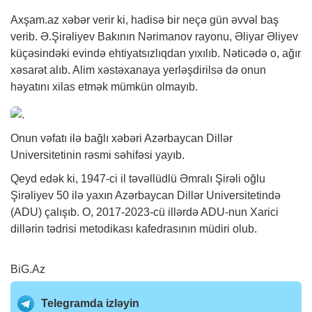
Axşam.az
xəbər
verir ki, hadisə bir neçə gün əvvəl baş
verib. Ə.Şirəliyev Bakının Nərimanov rayonu, Əliyar Əliyev
küçəsindəki evində ehtiyatsızlıqdan yıxılıb. Nəticədə o, ağır
xəsarət alıb. Alim xəstəxanaya yerləşdirilsə də onun
həyatını xilas etmək mümkün olmayıb.
Onun vəfatı ilə bağlı xəbəri Azərbaycan Dillər
Universitetinin rəsmi səhifəsi yayıb.
Qeyd edək ki, 1947-ci il təvəllüdlü Əmralı Şirəli oğlu
Şirəliyev 50 ilə yaxın Azərbaycan Dillər Universitetində
(ADU) çalışıb. O, 2017-2023-cü illərdə ADU-nun Xarici
dillərin tədrisi metodikası kafedrasının müdiri olub.
BiG.Az
Telegramda izləyin