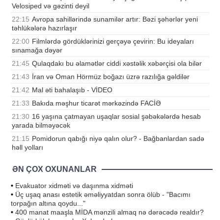
Velosiped və gəzinti deyil
22:15
Avropa sahillərində sunamilər artır: Bəzi şəhərlər yeni
təhlükələrə hazırlaşır
22:00
Filmlərdə gördüklərinizi gerçəyə çevirin: Bu ideyaları
sınamağa dəyər
21:45
Qulaqdakı bu əlamətlər ciddi xəstəlik xəbərçisi ola bilər
21:43
İran və Oman Hörmüz boğazı üzrə razılığa gəldilər
21:42
Mal əti bahalaşıb - VİDEO
21:33
Bakıda məşhur ticarət mərkəzində FACİƏ
21:30
16 yaşına çatmayan uşaqlar sosial şəbəkələrdə hesab
yarada bilməyəcək
21:15
Pomidorun qabığı niyə qalın olur? - Bağbanlardan sadə
həll yolları
ƏN ÇOX OXUNANLAR
•
Evakuator xidməti və daşınma xidməti
•
Üç uşaq anası estetik əməliyyatdan sonra ölüb - "Bacımı
torpağın altına qoydu..."
•
400 manat maaşla MİDA mənzili almaq nə dərəcədə realdır?