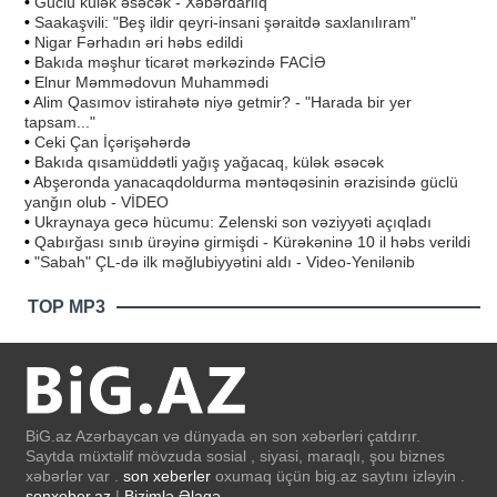
•
Güclü külək əsəcək - Xəbərdarlıq
•
Saakaşvili: "Beş ildir qeyri-insani şəraitdə saxlanılıram"
•
Nigar Fərhadın əri həbs edildi
•
Bakıda məşhur ticarət mərkəzində FACİƏ
•
Elnur Məmmədovun Muhammədi
•
Alim Qasımov istirahətə niyə getmir? - "Harada bir yer
tapsam..."
•
Ceki Çan İçərişəhərdə
•
Bakıda qısamüddətli yağış yağacaq, külək əsəcək
•
Abşeronda yanacaqdoldurma məntəqəsinin ərazisində güclü
yanğın olub - VİDEO
•
Ukraynaya gecə hücumu: Zelenski son vəziyyəti açıqladı
•
Qabırğası sınıb ürəyinə girmişdi - Kürəkəninə 10 il həbs verildi
•
"Sabah" ÇL-də ilk məğlubiyyətini aldı - Video-Yenilənib
TOP MP3
BiG.az Azərbaycan və dünyada ən son xəbərləri çatdırır.
Saytda müxtəlif mövzuda sosial , siyasi, maraqlı, şou biznes
xəbərlər var .
son xeberler
oxumaq üçün big.az saytını izləyin .
sonxeber.az
|
Bizimlə Əlaqə