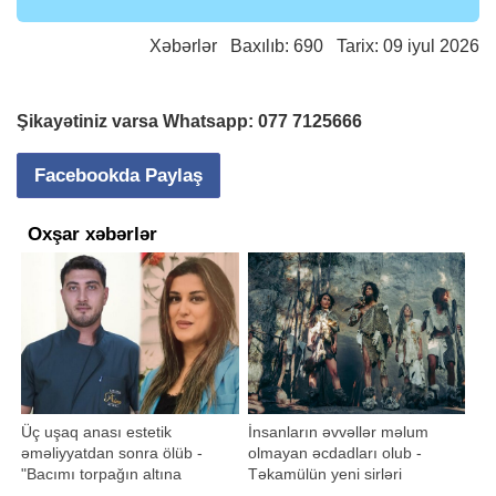
Xəbərlər
Baxılıb: 690 Tarix: 09 iyul 2026
Şikayətiniz varsa Whatsapp:
077 7125666
Facebookda Paylaş
Oxşar xəbərlər
Üç uşaq anası estetik
İnsanların əvvəllər məlum
əməliyyatdan sonra ölüb -
olmayan əcdadları olub -
"Bacımı torpağın altına
Təkamülün yeni sirləri
qoydu..."