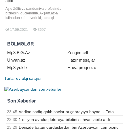
açdı
Aşıq Zülfiyyə pandemiya ərəfəsində
biznesini gücləndirib. Axşam.az-a
istinadən xəbər verir ki, sənətçi
bundan əvvəl yaşadığı binada
restoran açmışdı. Bir neçə gün
17.09.2021
3697
əvvəl isə aşıq yenidən restoran
açıb. Onun açılış mərasiminə sənət
dostları da qatılıblar. Qeyd edək ki,
BÖLMƏLƏR
Zülfiyyə bundan əvvəl daha bir
restoranını
Mp3.BiG.Az
Zengimcell
Unvan.az
Hazır mesajlar
Mp3 yukle
Hava proqnozu
Turlar
ev alqi satqisi
Son Xəbərlər
23:45
Vədinə sadiq qalıb saçlarını çəhrayıya boyadı - Foto
23:30
1 milyon avroluq lotereya biletini səhvən zibilə atdı
23:29
Dənizdə batan qardaşlardan biri Azərbaycan çempionu