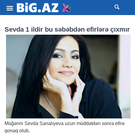
Sevda 1 ildir bu səbəbdən efirlərə çıxmır
Müğənni Sevda Sanalıyeva uzun müddətdən sonra efirə
qonaq olub.