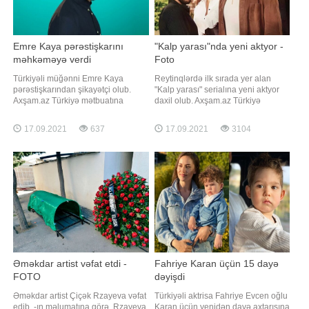
Emre Kaya pərəstişkarını
"Kalp yarası"nda yeni aktyor -
məhkəməyə verdi
Foto
Türkiyəli müğənni Emre Kaya
Reytinqlərdə ilk sırada yer alan
pərəstişkarından şikayətçi olub.
"Kalp yarası" serialına yeni aktyor
Axşam.az Türkiyə mətbuatına
daxil olub. Axşam.az Türkiyə
istinadən xəbər verir ki, buna səbəb
mətbuatına istinadən xəbər verir ki,
isə Cihangir adlı şəxsin intihara
ekran işində Görkem Mertsöz rol
17.09.2021
637
17.09.2021
3104
təşəbbüs etdiyi anın videosunu
alacaq. Aktyor serialda psixoloq
sənətçiyə göndərərək, "gözünün
obrazına həyat verəcək
qabağında özümü öldürəcəyəm"
ismarışını yazması olub. Həmin
şəxsdən izaha
Əməkdar artist vəfat etdi -
Fahriye Karan üçün 15 dayə
FOTO
dəyişdi
Əməkdar artist Çiçək Rzayeva vəfat
Türkiyəli aktrisa Fahriye Evcen oğlu
edib. -ın məlumatına görə, Rzayeva
Karan üçün yenidən dayə axtarışına