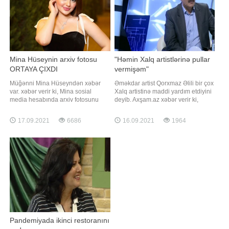
Mina Hüseynin arxiv fotosu
"Həmin Xalq artistlərinə pullar
ORTAYA ÇIXDI
vermişəm"
Müğənni Mina Hüseyndən xəbər
Əməkdar artist Qorxmaz Əlili bir çox
var. xəbər verir ki, Mina sosial
Xalq artistinə maddi yardım etdiyini
media hesabında arxiv fotosunu
deyib. Axşam.az xəbər verir ki,
paylaşıb. Uşaqlıq fotosu ilə
aktyor "Onun sirri" verilişində
izləyicilərin marağına səbəb olan
maraqlı açıqlama verib. O bildirib ki,
17.09.2021
6686
16.09.2021
1964
müğənni paylaşımı ilə xoş rəylər
bir çox sənət adamının hesabına
alıb. Həmin fotonu təqdim edirik:
pullar köçürüb:. "Artistlərin ağır
vəziyyəti idi. Xeyriyyə konsertinə
başladım
Pandemiyada ikinci restoranını