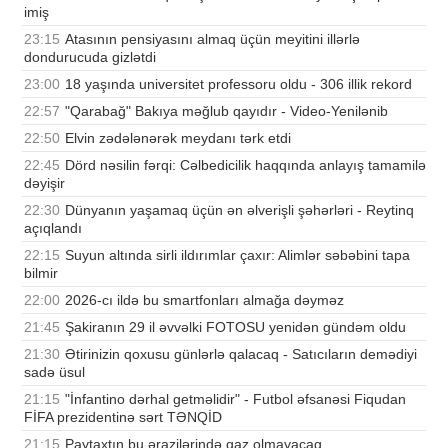
imiş
23:15
Atasının pensiyasını almaq üçün meyitini illərlə
dondurucuda gizlətdi
23:00
18 yaşında universitet professoru oldu - 306 illik rekord
22:57
"Qarabağ" Bakıya məğlub qayıdır - Video-Yenilənib
22:50
Elvin zədələnərək meydanı tərk etdi
22:45
Dörd nəsilin fərqi: Cəlbedicilik haqqında anlayış tamamilə
dəyişir
22:30
Dünyanın yaşamaq üçün ən əlverişli şəhərləri - Reytinq
açıqlandı
22:15
Suyun altında sirli ildırımlar çaxır: Alimlər səbəbini tapa
bilmir
22:00
2026-cı ildə bu smartfonları almağa dəyməz
21:45
Şakiranın 29 il əvvəlki FOTOSU yenidən gündəm oldu
21:30
Ətirinizin qoxusu günlərlə qalacaq - Satıcıların demədiyi
sadə üsul
21:15
"İnfantino dərhal getməlidir" - Futbol əfsanəsi Fiqudan
FİFA prezidentinə sərt TƏNQİD
21:15
Paytaxtın bu ərazilərində qaz olmayacaq