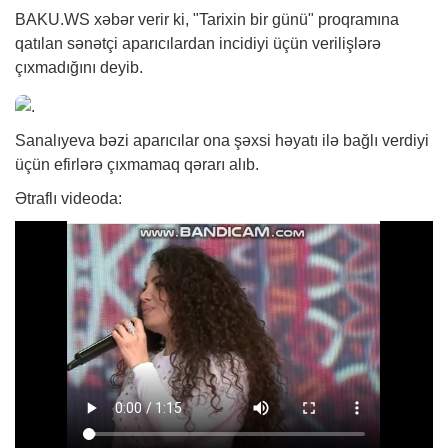
BAKU.WS
xəbər
verir ki, "Tarixin bir günü" proqramına
qatılan sənətçi aparıcılardan incidiyi üçün verilişlərə
çıxmadığını deyib.
Sanalıyeva bəzi aparıcılar ona şəxsi həyatı ilə bağlı verdiyi
üçün efirlərə çıxmamaq qərarı alıb.
Ətraflı videoda: