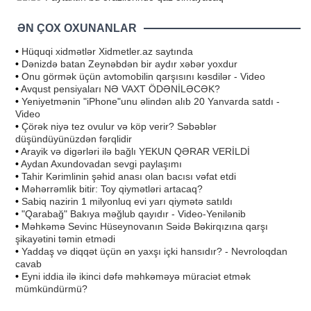
ƏN ÇOX OXUNANLAR
•
Hüquqi xidmətlər Xidmetler.az saytında
•
Dənizdə batan Zeynəbdən bir aydır xəbər yoxdur
•
Onu görmək üçün avtomobilin qarşısını kəsdilər - Video
•
Avqust pensiyaları NƏ VAXT ÖDƏNİLƏCƏK?
•
Yeniyetmənin "iPhone"unu əlindən alıb 20 Yanvarda satdı -
Video
•
Çörək niyə tez ovulur və köp verir? Səbəblər
düşündüyünüzdən fərqlidir
•
Arayik və digərləri ilə bağlı YEKUN QƏRAR VERİLDİ
•
Aydan Axundovadan sevgi paylaşımı
•
Tahir Kərimlinin şəhid anası olan bacısı vəfat etdi
•
Məhərrəmlik bitir: Toy qiymətləri artacaq?
•
Sabiq nazirin 1 milyonluq evi yarı qiymətə satıldı
•
"Qarabağ" Bakıya məğlub qayıdır - Video-Yenilənib
•
Məhkəmə Sevinc Hüseynovanın Səidə Bəkirqızına qarşı
şikayətini təmin etmədi
•
Yaddaş və diqqət üçün ən yaxşı içki hansıdır? - Nevroloqdan
cavab
•
Eyni iddia ilə ikinci dəfə məhkəməyə müraciət etmək
mümkündürmü?