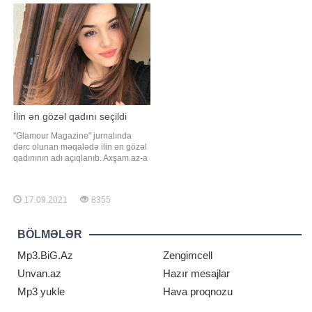
şəbəkədə paylaşıb. Qeyd edək ki,
da yer alıb. Onun paylaşımı
C.Rəhimova AzTV-dən
izləyicilərin marağına səbəb olub.
uzaqlaşdıqdan sonra televiziy
Fotolara çoxsaylı bəyəni gəlib. Qey
İlin ən gözəl qadını seçildi
"Glamour Magazine" jurnalında
dərc olunan məqalədə ilin ən gözəl
qadınının adı açıqlanıb. Axşam.az-a
istinadən xəbər verir ki, bu ada
türkiyəli aktrisa Hande Erçel layiq
görülüb. Qeyd edək ki, aktrisa
17.09.2021
8355
sonuncu dəfə "Sen çal kapımı"
serialında baş rolu canlandırıb
BÖLMƏLƏR
Mp3.BiG.Az
Zengimcell
Unvan.az
Hazır mesajlar
Mp3 yukle
Hava proqnozu