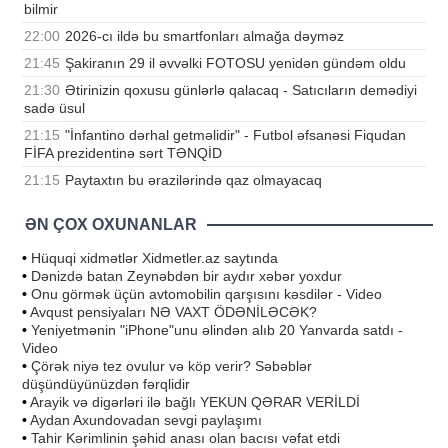
bilmir
22:00
2026-cı ildə bu smartfonları almağa dəyməz
21:45
Şakiranın 29 il əvvəlki FOTOSU yenidən gündəm oldu
21:30
Ətirinizin qoxusu günlərlə qalacaq - Satıcıların demədiyi
sadə üsul
21:15
"İnfantino dərhal getməlidir" - Futbol əfsanəsi Fiqudan
FİFA prezidentinə sərt TƏNQİD
21:15
Paytaxtın bu ərazilərində qaz olmayacaq
ƏN ÇOX OXUNANLAR
•
Hüquqi xidmətlər Xidmetler.az saytında
•
Dənizdə batan Zeynəbdən bir aydır xəbər yoxdur
•
Onu görmək üçün avtomobilin qarşısını kəsdilər - Video
•
Avqust pensiyaları NƏ VAXT ÖDƏNİLƏCƏK?
•
Yeniyetmənin "iPhone"unu əlindən alıb 20 Yanvarda satdı -
Video
•
Çörək niyə tez ovulur və köp verir? Səbəblər
düşündüyünüzdən fərqlidir
•
Arayik və digərləri ilə bağlı YEKUN QƏRAR VERİLDİ
•
Aydan Axundovadan sevgi paylaşımı
•
Tahir Kərimlinin şəhid anası olan bacısı vəfat etdi