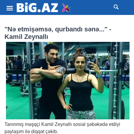
"Nə etmişəmsə, qurbandı sənə..." -
Kamil Zeynallı
Tanınmış məşqçi Kamil Zeynallı sosial şəbəkədə etdiyi
paylaşım ilə diqqət çəkib.