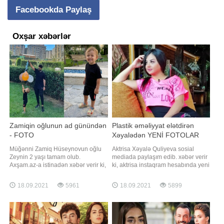
Facebookda Paylaş
Oxşar xəbərlər
Zamiqin oğlunun ad günündən
Plastik əməliyyat elətdirən
- FOTO
Xəyalədən YENİ FOTOLAR
Müğənni Zamiq Hüseynovun oğlu
Aktrisa Xəyalə Quliyeva sosial
Zeynin 2 yaşı tamam olub.
mediada paylaşım edib. xəbər verir
Axşam.az-a istinadən xəbər verir ki,
ki, aktrisa instaqram hesabında yeni
sənətçi övladı ilə obyektiv qarşısına
fotolarını izləyiciləri ilə bölüşüb.
keçib. Zamiq birlikdə çəkdirdikləri
Onun paylaşımına çoxsaylı təriflər,
18.09.2021
5961
18.09.2021
5899
şəkilləri izləyiciləri ilə bölüşüb. İfaçı
bəyəni gəlib. Qeyd edək ki, aktrisa
paylaşımına "Sən nə böyük
bədənşəkilləndirmə edib, artıq
sevgisən. Ad günün mübarək, əziz
çəkidən xilas olub. O, eyni zamanda
oğlum" qısa şərhini yazı
buxaq hissəsini də kəsdirib