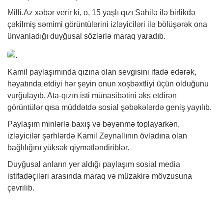
Milli.Az
xəbər
verir ki, o, 15 yaşlı qızı Sahilə ilə birlikdə
çəkilmiş səmimi görüntülərini izləyiciləri ilə bölüşərək ona
ünvanladığı duyğusal sözlərlə maraq yaradıb.
Kamil paylaşımında qızına olan sevgisini ifadə edərək,
həyatında etdiyi hər şeyin onun xoşbəxtliyi üçün olduğunu
vurğulayıb. Ata-qızın isti münasibətini əks etdirən
görüntülər qısa müddətdə sosial şəbəkələrdə geniş yayılıb.
Paylaşım minlərlə baxış və bəyənmə toplayarkən,
izləyicilər şərhlərdə Kamil Zeynallının övladına olan
bağlılığını yüksək qiymətləndiriblər.
Duyğusal anların yer aldığı paylaşım sosial media
istifadəçiləri arasında maraq və müzakirə mövzusuna
çevrilib.