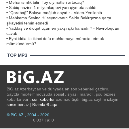
•
Məhərrəmlik bitir: Toy qiymətləri artacaq?
•
Sabiq nazirin 1 milyonluq evi yarı qiymətə satıldı
•
"Qarabağ" Bakıya məğlub qayıdır - Video-Yenilənib
•
Məhkəmə Sevinc Hüseynovanın Səidə Bəkirqızına qarşı
şikayətini təmin etmədi
•
Yaddaş və diqqət üçün ən yaxşı içki hansıdır? - Nevroloqdan
cavab
•
Eyni iddia ilə ikinci dəfə məhkəməyə müraciət etmək
mümkündürmü?
TOP MP3
BiG.az Azərbaycan və dünyada ən son xəbərləri çatdırır.
Saytda müxtəlif mövzuda sosial , siyasi, maraqlı, şou biznes
xəbərlər var .
son xeberler
oxumaq üçün big.az saytını izləyin .
sonxeber.az
|
Bizimlə Əlaqə
© BiG.AZ , 2004 - 2026
0.037 | a: 0