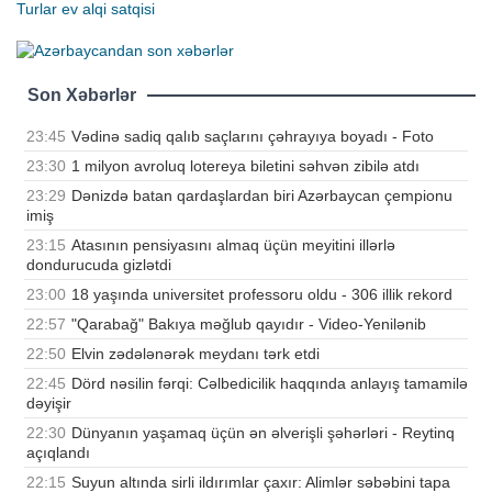
Turlar
ev alqi satqisi
Son Xəbərlər
23:45
Vədinə sadiq qalıb saçlarını çəhrayıya boyadı - Foto
23:30
1 milyon avroluq lotereya biletini səhvən zibilə atdı
23:29
Dənizdə batan qardaşlardan biri Azərbaycan çempionu
imiş
23:15
Atasının pensiyasını almaq üçün meyitini illərlə
dondurucuda gizlətdi
23:00
18 yaşında universitet professoru oldu - 306 illik rekord
22:57
"Qarabağ" Bakıya məğlub qayıdır - Video-Yenilənib
22:50
Elvin zədələnərək meydanı tərk etdi
22:45
Dörd nəsilin fərqi: Cəlbedicilik haqqında anlayış tamamilə
dəyişir
22:30
Dünyanın yaşamaq üçün ən əlverişli şəhərləri - Reytinq
açıqlandı
22:15
Suyun altında sirli ildırımlar çaxır: Alimlər səbəbini tapa