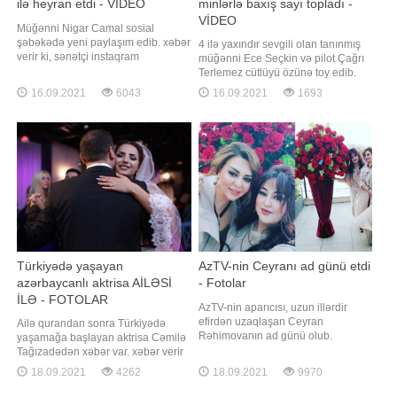
ilə heyran etdi - VİDEO
minlərlə baxış sayı topladı -
VİDEO
Müğənni Nigar Camal sosial
şəbəkədə yeni paylaşım edib. xəbər
4 ilə yaxındır sevgili olan tanınmış
verir ki, sənətçi instaqram
müğənni Ece Seçkin və pilot Çağrı
hesabında idmanla məşğul olduğu
Terlemez cütlüyü özünə toy edib.
görüntülərini yayımlayıb. 41 yaşlı
xəbər verir ki, bu barədə ifaçı
16.09.2021
6043
16.09.2021
1693
müğənni fit və qüsursuz bədən
instaqram hesabında bildirib.
qurluşu ilə diqqət çəkib. Camalın bu
Seçkinin toyda geyindiyi iki fərqli
görüntüləri izləyiciləri tərəfindən
gəlinlik böyük marağa səbəb olub.
maraq və rəğbətlə qarşılanıb
Bundan başqa, müğənninin nikah
mərasimində "Çağrı Terlemezl
Türkiyədə yaşayan
AzTV-nin Ceyranı ad günü etdi
azərbaycanlı aktrisa AİLƏSİ
- Fotolar
İLƏ - FOTOLAR
AzTV-nin aparıcısı, uzun illərdir
efirdən uzaqlaşan Ceyran
Ailə qurandan sonra Türkiyədə
Rəhimovanın ad günü olub.
yaşamağa başlayan aktrisa Cəmilə
Axşam.az-a istinadən xəbər verir ki,
Tağızadədən xəbər var. xəbər verir
o, özəl gününü yaxınları ilə qeyd
ki, aktrisa instaqram hesabında yeni
18.09.2021
4262
18.09.2021
9970
edib. Ad günündən şəkilləri Xalq
fotolarını paylaşıb. Fotolarda onun
artisti Nəzakət Teymurova sosial
həyat yoldaşı Murad Təmiz və oğlu