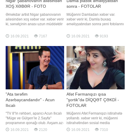
Nigar Şabanovanın ailəsindən
Damla plastik əməliyyatdan
XOŞ XƏBƏR - FOTO
sonra - FOTOLAR
Əməkdar artist Nigar şabanovanın
Müğənni Damladan xəbər var.
ailəsindən xoş xəbər var. xəbər verir
xəbər verir ki, Damla buxaq
ki, sənətçinin anası uzun müddətdir
əməliyyatından sonra yeni fotolarını
ki, beyin qanaması keçirdiyi üçün
sosial media hesabında paylaşıb.
yataq xəstəsi idi. Nigar sosial media
izləyiciləri onun yeni görünüşünü
16.09.2021
7167
16.09.2021
9193
hesabında paylaşım edərək
bəyənərək xoş rəylər yazıblar.
anasının artıq yataqdan ayağa
Həmin fotoları təqdim edirik:
qalxdığını qeyd edib: . "5 aya
yaxındır ki, anam beyin qanamas
"Ata tərəfim
Afət Fərmanqızı qısa
Azərbaycandandır" - Acun
"şortik"də DİQQƏT ÇƏKDİ -
Ilıcalı
FOTOLAR
"TV 8"in rəhbəri, aparıcı Acun Ilıcalı
Müğənni Afət Fərmanqızı istirahətə
"Müge ve Gülşen’le 2.Sayfa"
yollanıb. xəbər verir ki, müğənni
proqramının qonağı olub. Axşam.az-
istirahətindən sosial media
a istinadən xəbər verir ki, aparıcılar
hesabında paylaşımlar edib.
16.09.2021
2120
16.09.2021
7310
Acuna gənc qalmasının sirrini
Paylaşdığı fotolarda Afətin qısa