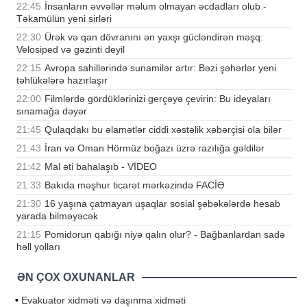
22:45
İnsanların əvvəllər məlum olmayan əcdadları olub -
Təkamülün yeni sirləri
22:30
Ürək və qan dövranını ən yaxşı gücləndirən məşq:
Velosiped və gəzinti deyil
22:15
Avropa sahillərində sunamilər artır: Bəzi şəhərlər yeni
təhlükələrə hazırlaşır
22:00
Filmlərdə gördüklərinizi gerçəyə çevirin: Bu ideyaları
sınamağa dəyər
21:45
Qulaqdakı bu əlamətlər ciddi xəstəlik xəbərçisi ola bilər
21:43
İran və Oman Hörmüz boğazı üzrə razılığa gəldilər
21:42
Mal əti bahalaşıb - VİDEO
21:33
Bakıda məşhur ticarət mərkəzində FACİƏ
21:30
16 yaşına çatmayan uşaqlar sosial şəbəkələrdə hesab
yarada bilməyəcək
21:15
Pomidorun qabığı niyə qalın olur? - Bağbanlardan sadə
həll yolları
ƏN ÇOX OXUNANLAR
•
Evakuator xidməti və daşınma xidməti