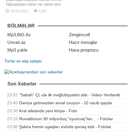
Tağızadədən xəbər var. xəbər verir
ki, aktrisa instaqram hesabında yeni
18.09.2021
4262
fotolarını paylaşıb. Fotolarda onun
həyat yoldaşı Murad Təmiz və oğlu
da yer alıb. Onun paylaşımı
BÖLMƏLƏR
izləyicilərin marağına səbəb olub.
Fotolara çoxsaylı bəyəni gəlib. Qey
Mp3.BiG.Az
Zengimcell
Unvan.az
Hazır mesajlar
Mp3 yukle
Hava proqnozu
Turlar
ev alqi satqisi
Son Xəbərlər
23:52
"Sabah" ÇL-də ilk məğlubiyyətini aldı - Video-Yenilənib
23:45
Dənizə getməzdən əvvəl oxuyun - 10 vacib qayda
23:30
Kral ailəsində yeni körpə - Foto
23:15
Ronaldonun 30 milyonluq "oyuncaq"ları... - Fotolar
23:00
Şakira həmin uşaqları evində qonaq etdi - Fotolar