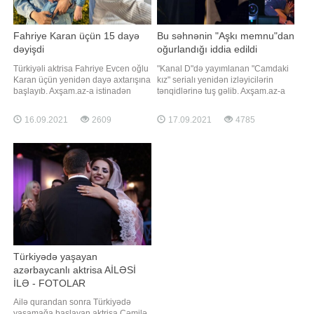
Fahriye Karan üçün 15 dayə
Bu səhnənin "Aşkı memnu"dan
dəyişdi
oğurlandığı iddia edildi
Türkiyəli aktrisa Fahriye Evcen oğlu
"Kanal D"də yayımlanan "Camdaki
Karan üçün yenidən dayə axtarışına
kız" serialı yenidən izləyicilərin
başlayıb. Axşam.az-a istinadən
tənqidlərinə tuş gəlib. Axşam.az-a
xəbər verir ki, bu barədə "2.Sayfa"
istinadən xəbər verir ki, ekran işində
verilişində məlumat verilib.
baş rol ifaçılarından Nur Sürerin
16.09.2021
2609
17.09.2021
4785
Aparıcıların sözlərinə görə, aktrisa
yeni ailə həyatı quran qızı ilə
artıq 15-ci dayə ilə də yollarını
kürəkəninin ilk gecələrini yan evdən
ayırıb. Qeyd edək ki, Fahriye Evcen
binoklla izləməsi bəyənilməyib.
bu il "Alparslan"
İzləyicilə
Türkiyədə yaşayan
azərbaycanlı aktrisa AİLƏSİ
İLƏ - FOTOLAR
Ailə qurandan sonra Türkiyədə
yaşamağa başlayan aktrisa Cəmilə