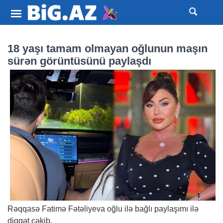
18 yaşı tamam olmayan oğlunun maşın
sürən görüntüsünü paylaşdı
Rəqqasə Fatimə Fətəliyeva oğlu ilə bağlı paylaşımı ilə
diqqət çəkib.