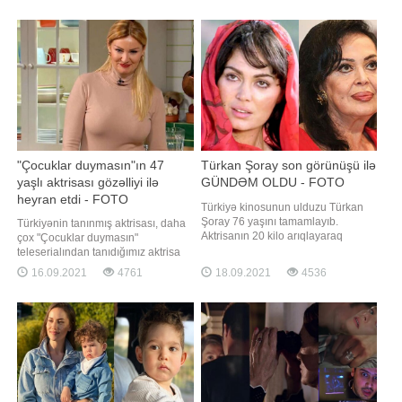
soruşublar. O, isə söhbət zamanı
şortikdə olması diqqətdən
ata tərəfinin Azərbaycan köklü
yayınmayıb. Həmin fotoları təqdim
olduğunu deyib. Acun bildirib ki,
edirik:
gənc qalmasını
"Çocuklar duymasın"ın 47
Türkan Şoray son görünüşü ilə
yaşlı aktrisası gözəlliyi ilə
GÜNDƏM OLDU - FOTO
heyran etdi - FOTO
Türkiyə kinosunun ulduzu Türkan
Şoray 76 yaşını tamamlayıb.
Türkiyənin tanınmış aktrisası, daha
Aktrisanın 20 kilo arıqlayaraq
çox "Çocuklar duymasın"
əvvəlki formasına qayıtması
teleserialından tanıdığımız aktrisa
diqqətdən yayınmayıb. Onun fransız
Pınar Altuğ jurnalın
16.09.2021
4761
18.09.2021
4536
üsulu ilə (üzün saplarla dartılması)
mükafatlandırma mərasimində
arıqlaması da bildirilir. Qatıldığı bir
aparıcı qismində iştirak edib. -a
məclisdə cazibədar aktrisanı
istinadən xəbər verir ki, tədbirdən
görənlər heyrətlərini gizlədə
sonra jurnalistlərlə söhbət edən
bilməyiblər
Altuğa bir junalist "qırmızı
geyinmisiniz