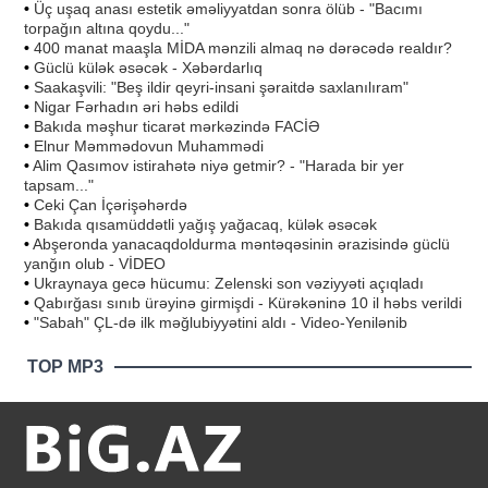
•
Üç uşaq anası estetik əməliyyatdan sonra ölüb - "Bacımı
torpağın altına qoydu..."
•
400 manat maaşla MİDA mənzili almaq nə dərəcədə realdır?
•
Güclü külək əsəcək - Xəbərdarlıq
•
Saakaşvili: "Beş ildir qeyri-insani şəraitdə saxlanılıram"
•
Nigar Fərhadın əri həbs edildi
•
Bakıda məşhur ticarət mərkəzində FACİƏ
•
Elnur Məmmədovun Muhammədi
•
Alim Qasımov istirahətə niyə getmir? - "Harada bir yer
tapsam..."
•
Ceki Çan İçərişəhərdə
•
Bakıda qısamüddətli yağış yağacaq, külək əsəcək
•
Abşeronda yanacaqdoldurma məntəqəsinin ərazisində güclü
yanğın olub - VİDEO
•
Ukraynaya gecə hücumu: Zelenski son vəziyyəti açıqladı
•
Qabırğası sınıb ürəyinə girmişdi - Kürəkəninə 10 il həbs verildi
•
"Sabah" ÇL-də ilk məğlubiyyətini aldı - Video-Yenilənib
TOP MP3