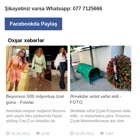
Şikayətiniz varsa Whatsapp:
077 7125666
Facebookda Paylaş
Oxşar xəbərlər
Beyonsun 500 milyonluq özəl
Əməkdar artist vəfat etdi -
günü - Fotolar
FOTO
Amerikalı məşhur müğənni Beyons
Əməkdar artist Çiçək Rzayeva vəfat
yeni yaşını lüks yaxtasında həyat
edib. -ın məlumatına görə, Rzayeva
yoldaşı Cey-Z və övladları ilə
Çiçək Məmmədhüseyn qızı ötən
birlikdə qeyd edib. Axşam.az xarici
gün 77 yaşında dünyasını dəyişib.
mediaya istinadən xəbər verir ki,
Qeyd edək ki, Çiçək Rzayeva 1944-
16.09.2021
2230
16.09.2021
7387
ifaçının 40 yaşı tamam olub. O, 500
cü ildə Bakıda anadan olub. Onun