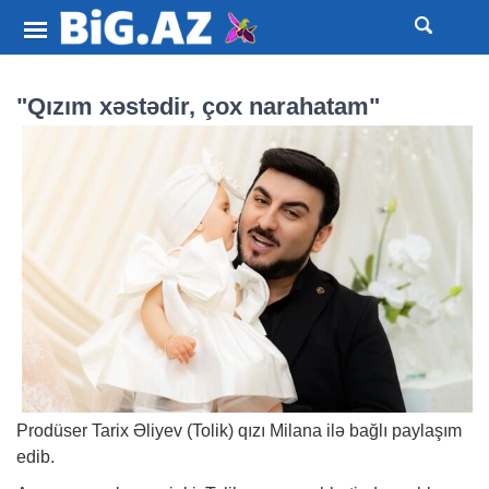
"Qızım xəstədir, çox narahatam"
Prodüser Tarix Əliyev (Tolik) qızı Milana ilə bağlı paylaşım
edib.