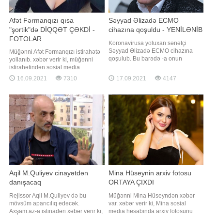
Afət Fərmanqızı qısa
Səyyad Əlizadə ECMO
"şortik"də DİQQƏT ÇƏKDİ -
cihazına qoşuldu - YENİLƏNİB
FOTOLAR
Koronavirusa yoluxan sənətçi
Səyyad Əlizadə ECMO cihazına
Müğənni Afət Fərmanqızı istirahətə
qoşulub. Bu barədə -a onun
yollanıb. xəbər verir ki, müğənni
qohumu Razim Qasımov məlumat
istirahətindən sosial media
verib. O bildirib ki, sənətçinin
hesabında paylaşımlar edib.
16.09.2021
7310
17.09.2021
4147
ağciyərlərinin yalnız 30 faizi çalışır:.
Paylaşdığı fotolarda Afətin qısa
"Ciyərlərin 70 %-də buzlu şüşə
şortikdə olması diqqətdən
aşkarlanıb. Müalicəsi davam
yayınmayıb. Həmin fotoları təqdim
etdirilir. Süni koma vəziyyətində
edirik:
saxlanılır"
Aqil M.Quliyev cinayətdən
Mina Hüseynin arxiv fotosu
danışacaq
ORTAYA ÇIXDI
Rejissor Aqil M.Quliyev də bu
Müğənni Mina Hüseyndən xəbər
mövsüm aparıcılıq edəcək.
var. xəbər verir ki, Mina sosial
Axşam.az-a istinadən xəbər verir ki,
media hesabında arxiv fotosunu