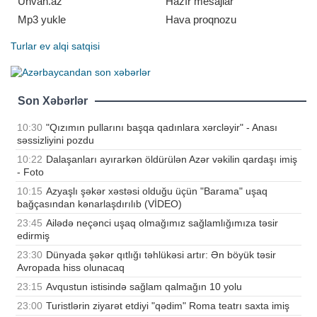
Unvan.az
Hazır mesajlar
Mp3 yukle
Hava proqnozu
Turlar
ev alqi satqisi
Son Xəbərlər
10:30
"Qızımın pullarını başqa qadınlara xərcləyir" - Anası
səssizliyini pozdu
10:22
Dalaşanları ayırarkən öldürülən Azər vəkilin qardaşı imiş
- Foto
10:15
Azyaşlı şəkər xəstəsi olduğu üçün "Barama" uşaq
bağçasından kənarlaşdırılıb (VİDEO)
23:45
Ailədə neçənci uşaq olmağımız sağlamlığımıza təsir
edirmiş
23:30
Dünyada şəkər qıtlığı təhlükəsi artır: Ən böyük təsir
Avropada hiss olunacaq
23:15
Avqustun istisində sağlam qalmağın 10 yolu
23:00
Turistlərin ziyarət etdiyi "qədim" Roma teatrı saxta imiş