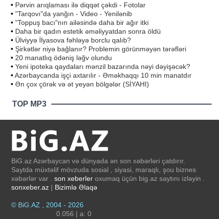
•
Pərvin arıqlaması ilə diqqət çəkdi - Fotolar
•
"Tarqovı"da yanğın - Video - Yenilənib
•
"Toppuş bacı"nın ailəsində daha bir ağır itki
•
Daha bir qadın estetik əməliyyatdan sonra öldü
•
Ülviyyə İlyasova fəhləyə borclu qalıb?
•
Şirkətlər niyə bağlanır? Problemin görünməyən tərəfləri
•
20 manatlıq ödəniş ləğv olundu
•
Yeni ipoteka qaydaları mənzil bazarında nəyi dəyişəcək?
•
Azərbaycanda işçi axtarılır - Əməkhaqqı 10 min manatdır
•
Ən çox çörək və ət yeyən bölgələr (SİYAHI)
TOP MP3
BiG.az Azərbaycan və dünyada ən son xəbərləri çatdırır.
Saytda müxtəlif mövzuda sosial , siyasi, maraqlı, şou biznes
xəbərlər var .
son xeberler
oxumaq üçün big.az saytını izləyin .
sonxeber.az
|
Bizimlə Əlaqə
© BiG.AZ , 2004 - 2026
0.056 | a: 0