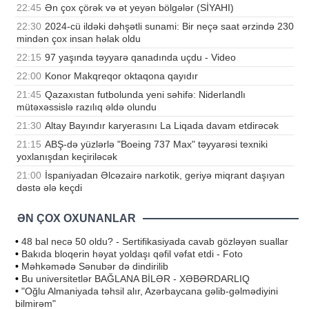
22:45
Ən çox çörək və ət yeyən bölgələr (SİYAHI)
22:30
2024-cü ildəki dəhşətli sunami: Bir neçə saat ərzində 230
mindən çox insan həlak oldu
22:15
97 yaşında təyyarə qanadında uçdu - Video
22:00
Konor Makqreqor oktaqona qayıdır
21:45
Qazaxıstan futbolunda yeni səhifə: Niderlandlı
mütəxəssislə razılıq əldə olundu
21:30
Altay Bayındır karyerasını La Liqada davam etdirəcək
21:15
ABŞ-də yüzlərlə "Boeing 737 Max" təyyarəsi texniki
yoxlanışdan keçiriləcək
21:00
İspaniyadan Əlcəzairə narkotik, geriyə miqrant daşıyan
dəstə ələ keçdi
ƏN ÇOX OXUNANLAR
•
48 bal necə 50 oldu? - Sertifikasiyada cavab gözləyən suallar
•
Bakıda bloqerin həyat yoldaşı qəfil vəfat etdi - Foto
•
Məhkəmədə Sənubər də dindirilib
•
Bu universitetlər BAĞLANA BİLƏR - XƏBƏRDARLIQ
•
"Oğlu Almaniyada təhsil alır, Azərbaycana gəlib-gəlmədiyini
bilmirəm"