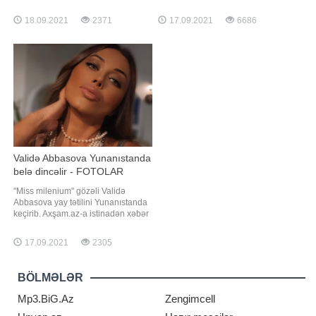
rejissor "Xəzər TV" ilə işbirliyinə
paylaşıb. Uşaqlıq fotosu ilə
başlayıb. Onun proqramı "Cinayət
izləyicilərin marağına səbəb olan
18.09.2021
2371
17.09.2021
6686
və cəza" adlanır. Aqil.M.Quliyev
müğənni paylaşımı ilə xoş rəylər
cinyyət hadisələrindən bəhs
alıb. Həmin fotonu təqdim edirik:
edəcək. Qeyd edək ki, Aqillə yanaşı
bu mövsüm Əməkdar artis
Validə Abbasova Yunanıstanda
belə dincəlir - FOTOLAR
"Miss milenium" gözəli Validə
Abbasova yay tətilini Yunanıstanda
keçirib. Axşam.az-a istinadən xəbər
verir ki, keçmiş model gəzinti
fotolarını İnstaqramda izləyiciləri ilə
17.09.2021
2305
bölüşüb. Abbasovanın formada
qalması isə izləyicilərinin diqqətini
çəkib. Onlar modelə bunla bağlı
BÖLMƏLƏR
suallar ünvanlayıblar
Mp3.BiG.Az
Zengimcell