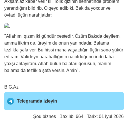
Axşam.az
xəbər
verir ki, Tolik qızının səhhətində problem
yarandığını bildirib. O qeyd edib ki, Bakıda yoxdur və
övladı üçün narahjatdır:
"Allahım, qızım iki gündür xəstədir. Özüm Bakıda deyiləm,
amma fikrim də, ürəyim də onun yanındadır. Balama
tezliklə şəfa ver. Bu hissi mənə yaşatdığın üçün sənə şükür
edirəm. Valideyn narahatlığının nə olduğunu indi daha
yaxşı anlayıram. Allah bütün balaları qorusun, mənim
balama da tezliklə şəfa versin. Amin".
BiG.Az
Telegramda izləyin
Şou biznes
Baxılıb: 664 Tarix: 01 iyul 2026