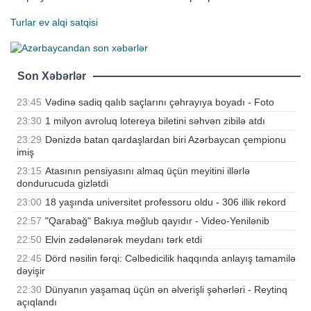
Turlar
ev alqi satqisi
Son Xəbərlər
23:45
Vədinə sadiq qalıb saçlarını çəhrayıya boyadı - Foto
23:30
1 milyon avroluq lotereya biletini səhvən zibilə atdı
23:29
Dənizdə batan qardaşlardan biri Azərbaycan çempionu
imiş
23:15
Atasının pensiyasını almaq üçün meyitini illərlə
dondurucuda gizlətdi
23:00
18 yaşında universitet professoru oldu - 306 illik rekord
22:57
"Qarabağ" Bakıya məğlub qayıdır - Video-Yenilənib
22:50
Elvin zədələnərək meydanı tərk etdi
22:45
Dörd nəsilin fərqi: Cəlbedicilik haqqında anlayış tamamilə
dəyişir
22:30
Dünyanın yaşamaq üçün ən əlverişli şəhərləri - Reytinq
açıqlandı