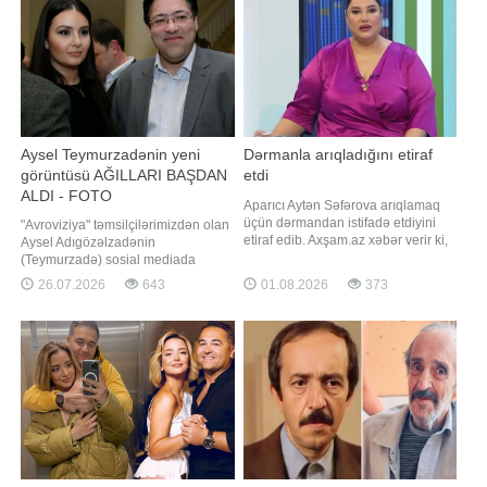
olub. Rassel rejissorluq karyerasın
Aysel Teymurzadənin yeni
Dərmanla arıqladığını etiraf
görüntüsü AĞILLARI BAŞDAN
etdi
ALDI - FOTO
Aparıcı Aytən Səfərova arıqlamaq
üçün dərmandan istifadə etdiyini
"Avroviziya" təmsilçilərimizdən olan
etiraf edib. Axşam.az xəbər verir ki,
Aysel Adıgözəlzadənin
o, bu barədə özü məlumat yayıb.
(Teymurzadə) sosial mediada
Aparıcı qısa müddətdə 4 kiloqram
paylaşımı ilə maraq doğurub. xəbər
26.07.2026
643
01.08.2026
373
çəki atdığını bildirib:. "4 kiloqram
verir ki, ifaçı yeni görüntülərini
arıqlamışam. Hamı deyir ki, niyə
instaqram hesabında paylaşıb.
dərmandan istifadə edirsiniz?
Aysel dərin yarıqlı ağ libasda göz
Araşdırdım. Kök adam düşünü
oxşayıb. Zərifliyi və gözəlliyi ilə
diqqət çəkən sənətçinin paylaşımın