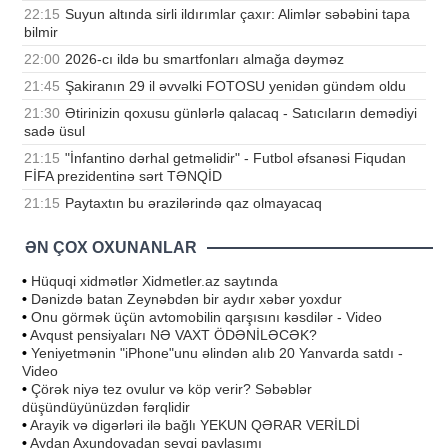
22:15
Suyun altında sirli ildırımlar çaxır: Alimlər səbəbini tapa
bilmir
22:00
2026-cı ildə bu smartfonları almağa dəyməz
21:45
Şakiranın 29 il əvvəlki FOTOSU yenidən gündəm oldu
21:30
Ətirinizin qoxusu günlərlə qalacaq - Satıcıların demədiyi
sadə üsul
21:15
"İnfantino dərhal getməlidir" - Futbol əfsanəsi Fiqudan
FİFA prezidentinə sərt TƏNQİD
21:15
Paytaxtın bu ərazilərində qaz olmayacaq
ƏN ÇOX OXUNANLAR
•
Hüquqi xidmətlər Xidmetler.az saytında
•
Dənizdə batan Zeynəbdən bir aydır xəbər yoxdur
•
Onu görmək üçün avtomobilin qarşısını kəsdilər - Video
•
Avqust pensiyaları NƏ VAXT ÖDƏNİLƏCƏK?
•
Yeniyetmənin "iPhone"unu əlindən alıb 20 Yanvarda satdı -
Video
•
Çörək niyə tez ovulur və köp verir? Səbəblər
düşündüyünüzdən fərqlidir
•
Arayik və digərləri ilə bağlı YEKUN QƏRAR VERİLDİ
•
Aydan Axundovadan sevgi paylaşımı