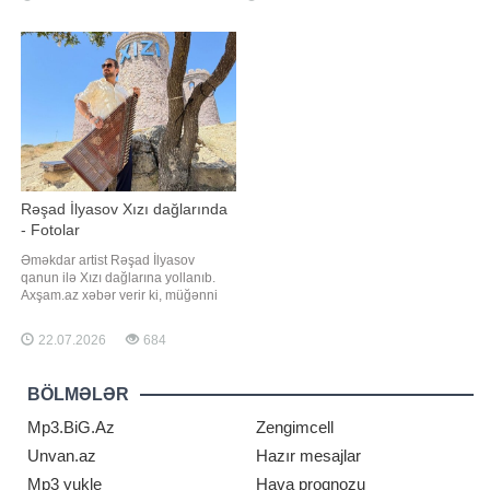
kraliçanın firuzəyi xalça üçün
açıqlama verib. Onun sözlərinə
seçdiyi görünüş izləyiciləri 24 il
görə, üzvlərin birlikdə yaşadığ
əvvələ aparıb. Ölkənin əsas
ulduzunun fərqli saç düzümü 200-ci
illərin əvvəllərində yaratdığı ən
diqqətçəkə
Rəşad İlyasov Xızı dağlarında
- Fotolar
Əməkdar artist Rəşad İlyasov
qanun ilə Xızı dağlarına yollanıb.
Axşam.az xəbər verir ki, müğənni
Xızı dağlarında çəkilən fotolarını
izləyiciləri ilə bölüşüb. R.İlyasov
22.07.2026
684
"Tapa bilərsiniz, şəkillər hansı
mahnını "oxuyur" deyə izləyicilərinə
sual ünvanlayıb
BÖLMƏLƏR
Mp3.BiG.Az
Zengimcell
Unvan.az
Hazır mesajlar
Mp3 yukle
Hava proqnozu