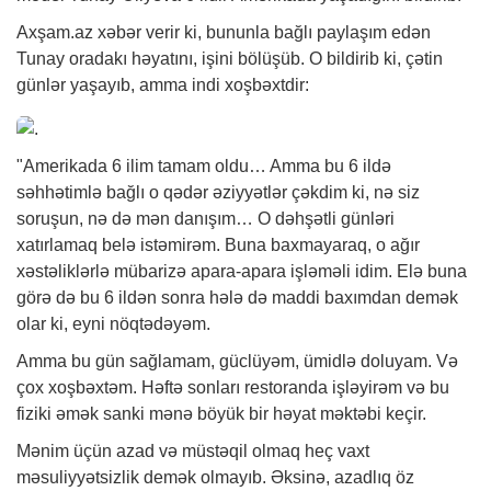
Axşam.az
xəbər
verir ki, bununla bağlı paylaşım edən
Tunay oradakı həyatını, işini bölüşüb. O bildirib ki, çətin
günlər yaşayıb, amma indi xoşbəxtdir:
"Amerikada 6 ilim tamam oldu… Amma bu 6 ildə
səhhətimlə bağlı o qədər əziyyətlər çəkdim ki, nə siz
soruşun, nə də mən danışım… O dəhşətli günləri
xatırlamaq belə istəmirəm. Buna baxmayaraq, o ağır
xəstəliklərlə mübarizə apara-apara işləməli idim. Elə buna
görə də bu 6 ildən sonra hələ də maddi baxımdan demək
olar ki, eyni nöqtədəyəm.
Amma bu gün sağlamam, güclüyəm, ümidlə doluyam. Və
çox xoşbəxtəm. Həftə sonları restoranda işləyirəm və bu
fiziki əmək sanki mənə böyük bir həyat məktəbi keçir.
Mənim üçün azad və müstəqil olmaq heç vaxt
məsuliyyətsizlik demək olmayıb. Əksinə, azadlıq öz