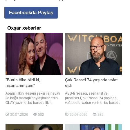
Facebookda Paylaş
Oxşar xəbərlər
"Bütün ölkə bildi ki,
Çak Rassel 74 yaşında vəfat
nişanlanmışam"
etdi
Aparıcı İlkin Həsəni şəxsi ilə həyatı
ABŞ-li rejissor, ssenarist və
ilə bağlı maraqlı paylaşımlar edib.
prodüser Çak Rassel 74 yaşında
OLAY yazır ki, bu barədə İlkin
vəfat edib. xəbər verir ki, bu barədə
"Pərvizə görə"də danışıb. İlkin
mərhumun qohumları TMZ nəşrinə
nişanlılıq dövründə mediada
bildiriblər. Kinematoqrafçının ölüm
30.07.2026
502
25.07.2026
282
yazılan xəbərlərdən söz açıb
səbəbi hələlik məlum deyil. Qeyd
edək ki, rejissor 1952-ci il mayın 9-
da ABŞ-nin İllinoys ştatında anadan