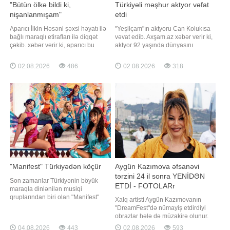
"Bütün ölkə bildi ki,
Türkiyəli məşhur aktyor vəfat
nişanlanmışam"
etdi
Aparıcı İlkin Həsəni şəxsi həyatı ilə
"Yeşilçam"ın aktyoru Can Kolukısa
bağlı maraqlı etirafları ilə diqqət
vəvat edib. Axşam.az xəbər verir ki,
çəkib. xəbər verir ki, aparıcı bu
aktyor 92 yaşında dünyasını
barədə "Pərvizə görə" verilişində
dəyişib. Qeyd edək ki, C.Kolukısa
danışıb. O, nişanlı olduğu dövrdə
son olaraq "Mehmed: Fetihler
02.08.2026
486
02.08.2026
318
şəxsi həyatı ilə bağlı mediada
Sultanı" serialında rol alıb. Aktyor
yayılan xəbərlərin münasibətlərinə
"İnci taneleri", "Gibi", "Alef",
təsirindən söz açıb. Aparıcı
"Muhteşem Yüzyıl"
vurğulayıb ki, şəxs
"Manifest" Türkiyədən köçür
Aygün Kazımova əfsanəvi
tərzini 24 il sonra YENİDƏN
Son zamanlar Türkiyənin böyük
ETDİ - FOTOLARr
maraqla dinlənilən musiqi
qruplarından biri olan "Manifest"
Xalq artisti Aygün Kazımovanın
karyerasını Londondan davam
"DreamFest"də nümayiş etdirdiyi
etdirəcək. "Qafqazinfo" Türkiyə KİV-
obrazlar hələ də müzakirə olunur.
ə istinadən xəbər verir ki, bu barədə
Axşam.az xəbər verir ki, Pop
04.08.2026
443
02.08.2026
593
qrupun qurucusu Tolga Akış