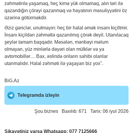
zəhmətinlə yaşamaq, heç kimə yük olmamaq, alın təri ilə
qazandığın çörəyi qazanmaq və həyatının məsuliyyətini öz
üzərinə götürməkdir.
Əziz gənclər, unutmayın: heç bir halal əmək insanı kiçiltmir.
İnsanı kiçildən zəhmətlə qazanılmış çörək deyil. Utanılacaq
şeylər tamam başqadır. Məsələn, mənbəyi məlum
olmayan, yüz minlərlə dəyəri olan mülklər və ya
avtomobillər… Bax, əslində onların sahibi olanlar
utanmalıdır. Halal zəhməti ilə yaşayan biz yox".
BiG.Az
Telegramda izləyin
Şou biznes
Baxılıb: 671 Tarix: 06 iyul 2026
Şikayətiniz varsa Whatsapp:
077 7125666