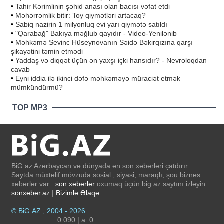
•
Tahir Kərimlinin şəhid anası olan bacısı vəfat etdi
•
Məhərrəmlik bitir: Toy qiymətləri artacaq?
•
Sabiq nazirin 1 milyonluq evi yarı qiymətə satıldı
•
"Qarabağ" Bakıya məğlub qayıdır - Video-Yenilənib
•
Məhkəmə Sevinc Hüseynovanın Səidə Bəkirqızına qarşı
şikayətini təmin etmədi
•
Yaddaş və diqqət üçün ən yaxşı içki hansıdır? - Nevroloqdan
cavab
•
Eyni iddia ilə ikinci dəfə məhkəməyə müraciət etmək
mümkündürmü?
TOP MP3
BiG.az Azərbaycan və dünyada ən son xəbərləri çatdırır.
Saytda müxtəlif mövzuda sosial , siyasi, maraqlı, şou biznes
xəbərlər var .
son xeberler
oxumaq üçün big.az saytını izləyin .
sonxeber.az
|
Bizimlə Əlaqə
© BiG.AZ , 2004 - 2026
0.090 | a: 0