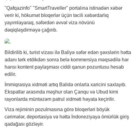
"Qafqazinfo" "SmartTraveller" portalına istinadən
xəbər
verir ki, hökumət bloqerlər üçün təcili xəbərdarlıq
yayımlayaraq, səfərdən əvvəl viza növünü
dəqiqləşdirməyə çağırıb.
Bildirilib ki, turist vizası ilə Baliyə səfər edən şəxslərin hətta
adanı tərk etdikdən sonra belə kommersiya məqsədilə hər
hansı kontent paylaşması ciddi qanun pozuntusu hesab
edilir.
İmmiqrasiya xidməti artıq Balidə onlarla xaricini saxlayıb.
Ekspatlar arasında məşhur olan Çanqu və Ubud kimi
rayonlarda müntəzəm patrul xidməti həyata keçirilir.
Viza rejiminin pozulmasına görə bloqerləri böyük
cərimələr, deportasiya və hətta İndoneziyaya ömürlük giriş
qadağası gözləyir.