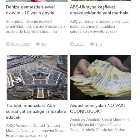
Dənizə getməzdən əvvəl
ABŞ-Ukrayna kəşfiyyat
oxuyun - 10 vacib qayda
əməkdaşlığında yeni mərhələ
Son günlər ölkənin müxtəlif
ABŞ və Ukrayna arasında kəşfiyyat
çimərliklərində, xüsusilə nəzarətsiz
məlumatlarının mübadiləsi
ərazilərdə baş verən boğulma
sürətlənib və əvvəlki yüksək
hadisələri narahatlıq doğurur.
səviyyəsinə qayıdıb. xəbər verir ki,
"Qafqazinfo" xəbər verir ki, bu cür
bu barədə Politico nəşri məlumat
05.08.2026
368
10:23
163
hadisələrin əksəriyyəti təhlükəsizlik
yayıb. Nəşrin məlumatına görə,
qaydalarına əməl olunmaması ilə
uzun illər Ukrayna məsələləri ilə
bağlıdır. Boğulma riskini minimuma
məşğul olan ekspertlər ABŞ və
endirmək üçün aşağıdakı
Ukrayna arasında kəşfiyyat
təhlükəsizli
sahəsində əməkdaşlığı
Trampın müdaxiləsi: ABŞ
Avqust pensiyaları NƏ VAXT
sursat çatışmazlığını müzakirə
ÖDƏNİLƏCƏK?
edəcək
Əmək və Əhalinin Sosial Müdafiəsi
Nazirliyinin tabeliyində Dövlət
ABŞ Prezidenti Donald Trampın
Sosial Müdafiə Fondu tərəfindən
Müdafiə Nazirliyinin müavini Stiven
avqustun 14-dən gec olmayaraq
Feynberqə şəxsən zəng
Bakı və Sumqayıt şəhərləri, eləcə