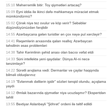
15:10
Məhərrəmlik bitir: Toy qiymətləri artacaq?
15:09
Eyni iddia ilə ikinci dəfə məhkəməyə müraciət etmək
mümkündürmü?
15:02
Çörək niyə tez ovulur və köp verir? Səbəblər
düşündüyünüzdən fərqlidir
14:55
Azərbaycana gələn turistlər ən çox nəyə pul xərcləyir?
14:41
Rəqəmlərin arxasında qalan reallıq: Azərbaycan
təhsilinin əsas problemləri
14:38
Tahir Kərimlinin şəhid anası olan bacısı vəfat etdi
14:33
Süni intellektə yeni qaydalar: Dünya AI-ni necə
tənzimləyir?
14:22
Sürətli arıqlama vədi: Dərmanlar və çaylar haqqında
bilməli olduqlarınız
14:19
"Evlənmək dəlilərin işidir" sözləri tənqid olundu, açıqlama
yaydı
14:12
Əmlak bazarında qiymətlər niyə ucuzlaşmır? Ekspertdən
təhlil
13:55
Bəxtiyar Aslanbəyli "Şöhrət" ordeni ilə təltif edildi