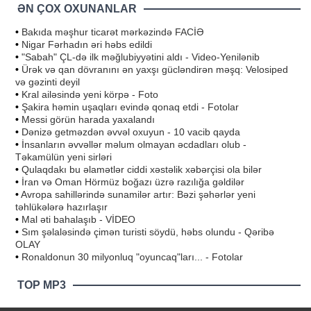
ƏN ÇOX OXUNANLAR
•
Bakıda məşhur ticarət mərkəzində FACİƏ
•
Nigar Fərhadın əri həbs edildi
•
"Sabah" ÇL-də ilk məğlubiyyətini aldı - Video-Yenilənib
•
Ürək və qan dövranını ən yaxşı gücləndirən məşq: Velosiped
və gəzinti deyil
•
Kral ailəsində yeni körpə - Foto
•
Şakira həmin uşaqları evində qonaq etdi - Fotolar
•
Messi görün harada yaxalandı
•
Dənizə getməzdən əvvəl oxuyun - 10 vacib qayda
•
İnsanların əvvəllər məlum olmayan əcdadları olub -
Təkamülün yeni sirləri
•
Qulaqdakı bu əlamətlər ciddi xəstəlik xəbərçisi ola bilər
•
İran və Oman Hörmüz boğazı üzrə razılığa gəldilər
•
Avropa sahillərində sunamilər artır: Bəzi şəhərlər yeni
təhlükələrə hazırlaşır
•
Mal əti bahalaşıb - VİDEO
•
Sım şəlaləsində çimən turisti söydü, həbs olundu - Qəribə
OLAY
•
Ronaldonun 30 milyonluq "oyuncaq"ları... - Fotolar
TOP MP3