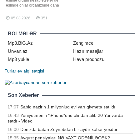
eşitmə orqanı hesab etsələr də,
əslində onlar orqanizmdə daha
vacib funksiyalar yerinə yetirir.
Daxili qulaqda yerləşən tarazlıq
05.08.2026
351
sistemi sayəsində insan ayaq üstə
dayana, rahat yeriyə və ətraf
mühitdə istiqamətini müəyyən edə
BÖLMƏLƏR
bilir. Həkimlər bildirirlər ki, eşitmənin
qəfi
Mp3.BiG.Az
Zengimcell
Unvan.az
Hazır mesajlar
Mp3 yukle
Hava proqnozu
Turlar
ev alqi satqisi
Son Xəbərlər
17:07
Sabiq nazirin 1 milyonluq evi yarı qiymətə satıldı
16:43
Yeniyetmənin "iPhone"unu əlindən alıb 20 Yanvarda
satdı - Video
16:00
Dənizdə batan Zeynəbdən bir aydır xəbər yoxdur
15:35
Avqust pensiyaları NƏ VAXT ÖDƏNİLƏCƏK?