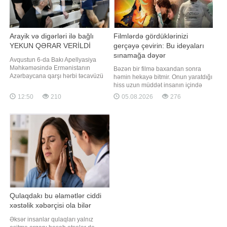
Arayik və digərləri ilə bağlı
Filmlərdə gördüklərinizi
YEKUN QƏRAR VERİLDİ
gerçəyə çevirin: Bu ideyaları
sınamağa dəyər
Avqustun 6-da Bakı Apellyasiya
Məhkəməsində Ermənistanın
Bəzən bir filmə baxandan sonra
Azərbaycana qarşı hərbi təcavüzü
həmin hekayə bitmir. Onun yaratdığı
nəticəsində sülh və insanlıq
hiss uzun müddət insanın içində
əleyhinə cinayətlər, müharibə
qalır və "mən də bunu yaşamaq
12:50
210
05.08.2026
276
cinayətləri, o cümlədən təcavüzkar
istəyirəm" fikri yaranır. Romantik
müharibənin hazırlanması və
qayıq gəzintisi, adrenalin dolu anlar
aparılması, soyqırımı, müharibə
və ya dostlarla çimərlik əyləncəsi.
qanunlarını və qaydalarını pozma,
Sevdiyiniz filmlərdən ilham alaraq
terrorçuluq, terrorçuluğ
yay tətilindəki ad
Qulaqdakı bu əlamətlər ciddi
xəstəlik xəbərçisi ola bilər
Əksər insanlar qulaqları yalnız