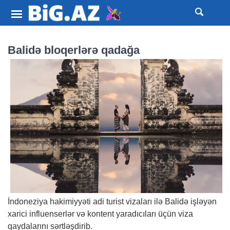
Balidə bloqerlərə qadağa
İndoneziya hakimiyyəti adi turist vizaları ilə Balidə işləyən
xarici influenserlər və kontent yaradıcıları üçün viza
qaydalarını sərtləşdirib.