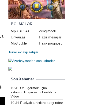
BÖLMƏLƏR
Mp3.BiG.Az
Zengimcell
aya
Unvan.az
Hazır mesajlar
Mp3 yukle
Hava proqnozu
Turlar
ev alqi satqisi
Son Xəbərlər
ş
10:41
Onu görmək üçün
avtomobilin qarşısını kəsdilər -
Video
10:34
Rusiyalı turistlərə qarşı rəftar