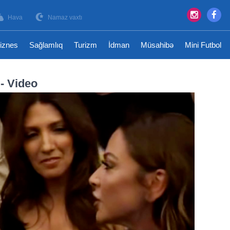
Hava
Namaz vaxtı
iznes
Sağlamlıq
Turizm
İdman
Müsahibə
Mini Futbol
- Video