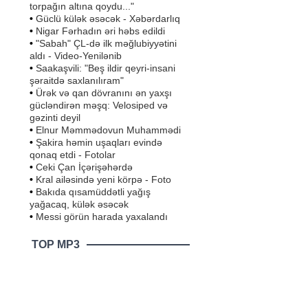
torpağın altına qoydu..."
•
Güclü külək əsəcək - Xəbərdarlıq
•
Nigar Fərhadın əri həbs edildi
•
"Sabah" ÇL-də ilk məğlubiyyətini
aldı - Video-Yenilənib
•
Saakaşvili: "Beş ildir qeyri-insani
şəraitdə saxlanılıram"
•
Ürək və qan dövranını ən yaxşı
gücləndirən məşq: Velosiped və
gəzinti deyil
•
Elnur Məmmədovun Muhammədi
•
Şakira həmin uşaqları evində
qonaq etdi - Fotolar
•
Ceki Çan İçərişəhərdə
•
Kral ailəsində yeni körpə - Foto
•
Bakıda qısamüddətli yağış
yağacaq, külək əsəcək
•
Messi görün harada yaxalandı
TOP MP3