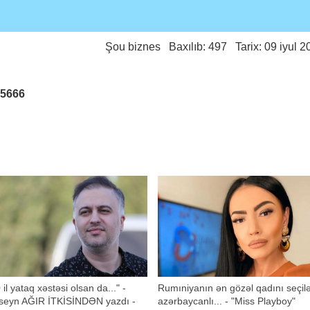
Şou biznes
Baxılıb: 497 Tarix: 09 iyul 2
25666
 il yataq xəstəsi olsan da..." -
Rumıniyanın ən gözəl qadını seçil
seyn AĞIR İTKİSİNDƏN yazdı -
azərbaycanlı... - "Miss Playboy"