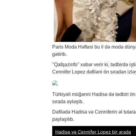
Paris Moda Həftəsi bu il də moda dünyas
gətirib.
"Qafqazinfo"
xəbər
verir ki, tədbirdə i
Cennifer Lopez dəfiləni ön sıradan izlə
Türkiyəli müğənni Hadisə də tədbiri ön 
sırada əyləşib.
Dəfilədə Hadisə və Cenniferin əl tutara
paylaşılıb.