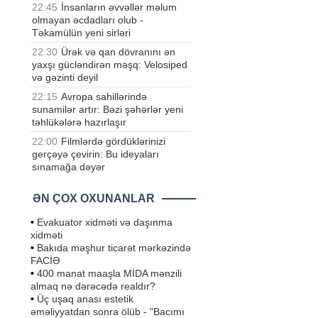
22:45
İnsanların əvvəllər məlum
olmayan əcdadları olub -
Təkamülün yeni sirləri
22:30
Ürək və qan dövranını ən
yaxşı gücləndirən məşq: Velosiped
və gəzinti deyil
22:15
Avropa sahillərində
sunamilər artır: Bəzi şəhərlər yeni
təhlükələrə hazırlaşır
22:00
Filmlərdə gördüklərinizi
gerçəyə çevirin: Bu ideyaları
sınamağa dəyər
ƏN ÇOX OXUNANLAR
•
Evakuator xidməti və daşınma
xidməti
•
Bakıda məşhur ticarət mərkəzində
FACİƏ
•
400 manat maaşla MİDA mənzili
almaq nə dərəcədə realdır?
•
Üç uşaq anası estetik
əməliyyatdan sonra ölüb - "Bacımı