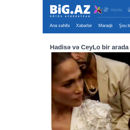
Valyuta
Ana səhifə
Xəbərlər
Maraqlı
Şou b
Hadisə və CeyLo bir arada 