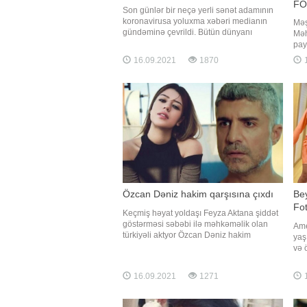
FO
Son günlər bir neçə yerli sənət adamının
koronavirusa yoluxma xəbəri medianın
Məş
gündəminə çevrildi. Bütün dünyanı
Məh
cənginə alan bu xəstəliyə yoluxub
payl
sağalanları görsək də, çox təəssüf ki,
Hüs
16.09.2021
1870
1
gözlənilməz şəkildə həyatını itirən
önc
sənətkarlar da oldu. Belə bir məqamda
pay
həmin sənətçilərin xəstəlikdən öncə
ana
peyvən
müj
Özcan Dəniz hakim qarşısına çıxdı
Be
Fot
Keçmiş həyat yoldaşı Feyza Aktana şiddət
göstərməsi səbəbi ilə məhkəməlik olan
Ame
türkiyəli aktyor Özcan Dəniz hakim
yaş
qarşısına çıxıb. Axşam.az-a istinadən
və ö
xəbər verir ki, 1 il 6 ay həbsi tələb olunan
Axş
aktyor Feyza Aktanın yalan dediyini
ver
16.09.2021
1271
1
bildirib:. "Övladımın qəyyumluğunu
mil
istədiyim üçün məni çətin vəziyyət
yol
Kir