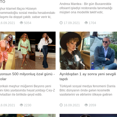
TO
Andrea Mantea - Bir gün Buxarestdə
ofisiant işlədiyi restoranda tanımadığı
hur klarnet ifaçısı Hüseyn
müştəri ona modellik təklif edir,
əmmədoğlu sosial media hesabındakı
fikirləşmədən bununla razılaşır. Beləliklə
aşımı ilə diqqət çəkib. xəbər verir ki,
şöhrətin qapıları bu yeniyetmə qız üçün
eyn "İnstagram" hesabında bir müddət
6.09.2021
5054
17.09.2021
1704
aralanır. "Libertatea" qəzetində "Ən
ə dünyasını dəyişən anası ilə fotosunu
seksual qız" seçildikdə mətbuatın diqqəti
laşıb. O, paylaşımına:. 'Sən bizə həm
çəkir
 həm də ata oldun. Allah səni cənnətlə
dələsin
yonsun 500 milyonluq özəl günü -
Ayrıldıqdan 1 ay sonra yeni sevgili
olar
tapdı
rikalı məşhur müğənni Beyons yeni
Türkiyəli sosyal medya fenomeni Danla
ını lüks yaxtasında həyat yoldaşı Cey-Z
Bilic dünyanın öndə gələn kosmetik
vladları ilə birlikdə qeyd edib.
vasitələrini və ətirlərini ölkəyə gətirən
am.az xarici mediaya istinadən xəbər
şirkətin idarə heyətinin üzvü Yusuf Engin
ir ki, ifaçının 40 yaşı tamam olub. O, 500
eşq yaşayır. Axşam.az türk mediasına
6.09.2021
2230
16.09.2021
2059
yon dollarlıq yaxta ilə səyahətə
istinadən xəbər verir ki, cütlük ötən gecə
lanaraq özəl gününü qeyd edib.
müğənni Ece Seçkinin toyundan sonra
ayəsi həftəlik 4 milyon dollar
"Gizli qalsın" adl