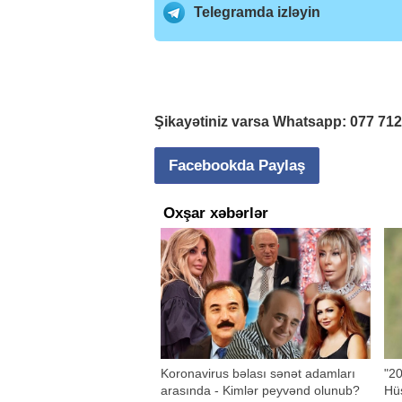
Telegramda izləyin
Şikayətiniz varsa Whatsapp:
077 71
Facebookda Paylaş
Oxşar xəbərlər
Koronavirus bəlası sənət adamları
"20
arasında - Kimlər peyvənd olunub?
Hü