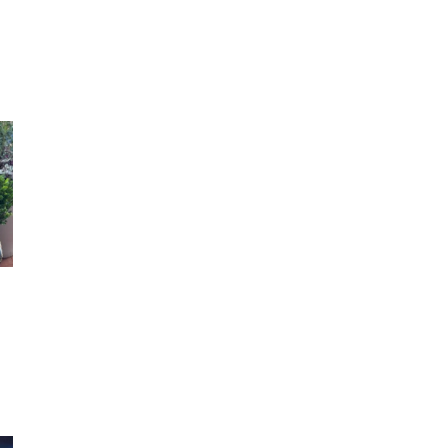
,
ni
lə