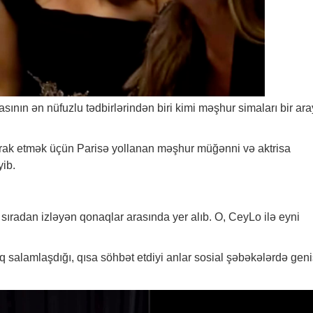
ının ən nüfuzlu tədbirlərindən biri kimi məşhur simaları bir ar
ştirak etmək üçün Parisə yollanan məşhur müğənni və aktrisa
yib.
sıradan izləyən qonaqlar arasında yer alıb. O, CeyLo ilə eyni
q salamlaşdığı, qısa söhbət etdiyi anlar sosial şəbəkələrdə geni