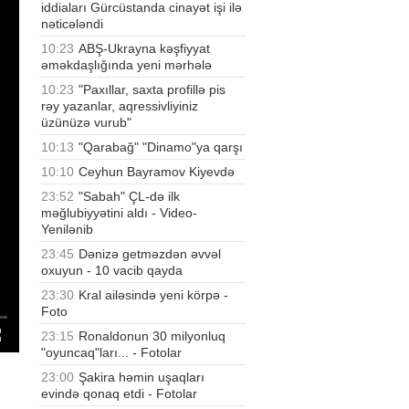
iddiaları Gürcüstanda cinayət işi ilə
nəticələndi
10:23
ABŞ-Ukrayna kəşfiyyat
əməkdaşlığında yeni mərhələ
10:23
"Paxıllar, saxta profillə pis
rəy yazanlar, aqressivliyiniz
üzünüzə vurub"
10:13
"Qarabağ" "Dinamo"ya qarşı
10:10
Ceyhun Bayramov Kiyevdə
23:52
"Sabah" ÇL-də ilk
məğlubiyyətini aldı - Video-
Yenilənib
23:45
Dənizə getməzdən əvvəl
oxuyun - 10 vacib qayda
23:30
Kral ailəsində yeni körpə -
Foto
23:15
Ronaldonun 30 milyonluq
"oyuncaq"ları... - Fotolar
23:00
Şakira həmin uşaqları
evində qonaq etdi - Fotolar