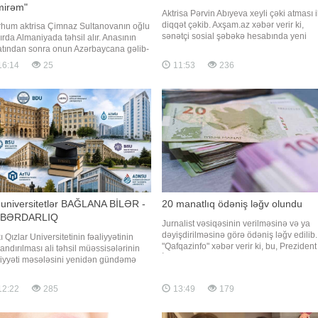
mirəm"
Aktrisa Pərvin Abıyeva xeyli çəki atması i
diqqət çəkib. Axşam.az xəbər verir ki,
hum aktrisa Çimnaz Sultanovanın oğlu
sənətçi sosial şəbəkə hesabında yeni
ırda Almaniyada təhsil alır. Anasının
fotolarını izləyiciləri ilə bölüşüb.
atından sonra onun Azərbaycana gəlib-
Paylaşımlarda onun nəzərəçarpacaq
məməsi barədə məlumatım yoxdur.
16:14
25
11:53
236
dərəcədə arıqladığı diqqətdən yayınmay
u aktrisa Sonaxanım Əliyeva
Pərvin bir neçə gün əvvəl də yeni
narinfo-ya açıqlamasında deyib.
görünüşünü nümayiş etdirərək bu nətic
risa mərhumun yaxınları ilə əlaqə
lamadığını bildirib:. "Ona görə d
 universitetlər BAĞLANA BİLƏR -
20 manatlıq ödəniş ləğv olundu
BƏRDARLIQ
Jurnalist vəsiqəsinin verilməsinə və ya
dəyişdirilməsinə görə ödəniş ləğv edilib.
ı Qızlar Universitetinin fəaliyyətinin
"Qafqazinfo" xəbər verir ki, bu, Prezident
andırılması ali təhsil müəssisələrinin
İlham Əliyevin tətbiqi barədə Fərman
liyyəti məsələsini yenidən gündəmə
imzaladığı "Media haqqında" qanuna
rib. Bu qərar universitetlərin keyfiyyət
dəyişikliklərdə əksini tapıb. Qeyd edək ki
ndartlarına uyğunluğu, tədris və
12:22
285
13:49
179
jurnalist vəsiqəsinin verilməsinə və
rəetmə prosesləri, maddi-texniki baza
dəyişdirilməsin
digər tələblərin nə dərəcədə vacib
uğunu göstərir