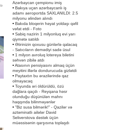
Azərbaycan çempionu imiş
lə
•
Bakıya uçan azərbaycanlı iş
adamı aeroportda SAXLANILDI: 2.5
milyonu əlindən alındı
•
Bakıda bloqerin həyat yoldaşı qəfil
vəfat etdi - Foto
ıb.
•
Sabiq nazirin 1 milyonluq evi yarı
ən
qiymətə satıldı
•
Ətirinizin qoxusu günlərlə qalacaq
- Satıcıların demədiyi sadə üsul
•
1 milyon avroluq lotereya biletini
səhvən zibilə atdı
•
Atasının pensiyasını almaq üçün
meyitini illərlə dondurucuda gizlətdi
•
Paytaxtın bu ərazilərində qaz
olmayacaq
•
Toyunda əri öldürüldü, özü
dağlara qaçdı - Reyqana həsr
olunduğu düşünülən mahnı
haqqında bilinməyənlər
•
"Biz susa bilmərik!" - Qazilər və
aztəminatlı ailələr David
,
Seliverstova dəstək üçün
müəssisənin qarşısına toplaşdı