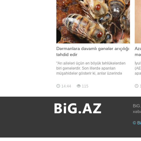
Dərmanlara davamlı gənələr arıçılığı
Az
təhdid edir
məs
"Arı ailələri üçün ən böyük təhlükələrdən
İyu
biri gənələrdir. Son illərdə aparılan
(AE
müşahidələr göstərir ki, arılar üzərində
apa
parazitlik edən bəzi gənələr istifadə
AEM
olunan dərmanlara qarşı davamlılıq
həm
14:44
115
qazanıb. Nəticədə müalicədən sonra
müə
onların sayı arzu olunan səviyyəyə enmir
məx
və qısa müddətdə yenidən çoxalır"
zam
BiG.
xəbə
© B