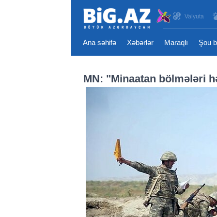
Valyuta
Ana səhifə
Xəbərlər
Maraqlı
Şou b
MN: "Minaatan bölmələri həd