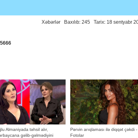
Xəbərlər
Baxılıb: 245 Tarix: 18 sentyabr 2
25666
lu Almaniyada təhsil alır,
Pərvin arıqlaması ilə diqqət çəkdi -
rbaycana gəlib-gəlmədiyini
Fotolar