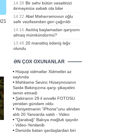
14:28
Bir səhv bütün vəsaitinizi
itirməyinizə səbəb ola bilər
14:22
Abel Məhərrəmovun oğlu
021
səfir vəzifəsindən geri çağırıldı
14:16
Asılılıq başlamadan qarşısını
almaq mümkündürmü?
13:49
20 manatlıq ödəniş ləğv
olundu
ƏN ÇOX OXUNANLAR
•
Hüquqi xidmətlər Xidmetler.az
saytında
•
Məhkəmə Sevinc Hüseynovanın
Səidə Bəkirqızına qarşı şikayətini
təmin etmədi
•
Şakiranın 29 il əvvəlki FOTOSU
yenidən gündəm oldu
•
Yeniyetmənin "iPhone"unu əlindən
alıb 20 Yanvarda satdı - Video
•
"Qarabağ" Bakıya məğlub qayıdır
- Video-Yenilənib
•
Dənizdə batan qardaşlardan biri