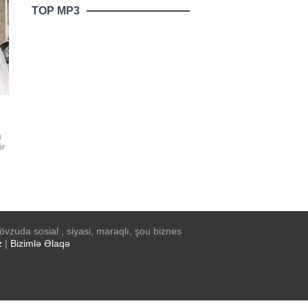
TOP MP3
a
ir
n
min
vzuda sosial , siyasi, maraqlı, şou biznes
z
|
Bizimlə Əlaqə