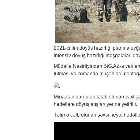
2021-ci ilin döyüş hazırlığı planına u
intensiv döyüş hazırlığı məşğələləri da
Müdafiə Nazirliyindən
BiG.AZ
-a veril
tutması və komanda müşahidə məntəqəsin
Minaatan qurğuları tələb olunan vaxt çə
hədəflərə döyüş atışları yerinə yetirilir.
Təlimə cəlb olunan şəxsi heyət hədəflər