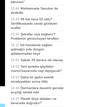
bilmirəm"
15:44
Məhkəmədə Sənubər də
dindirilib
15:40
48 bal necə 50 oldu? -
Sertifikasiyada cavab gözləyən
suallar
15:30
Şirkətlər niyə bağlanır?
Problemin görünməyən tərəfləri
15:11
İsti havalarda sağlam
qalmağın yolu düzgün
qidalanmadan keçir
15:03
Sabah 39 dərəcə isti olacaq
14:54
Yeni ipoteka qaydaları
mənzil bazarında nəyi dəyişəcək?
14:53
Daha bir qadın estetik
əməliyyatdan sonra öldü
14:44
Dərmanlara davamlı gənələr
arıçılığı təhdid edir
14:37
Plastik düyü iddiaları nə
dərəcədə doğrudur?