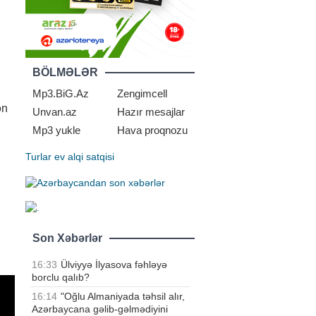
BÖLMƏLƏR
Mp3.BiG.Az
Zengimcell
ən
Unvan.az
Hazır mesajlar
Mp3 yukle
Hava proqnozu
Turlar
ev alqi satqisi
Son Xəbərlər
16:33
Ülviyyə İlyasova fəhləyə
borclu qalıb?
16:14
"Oğlu Almaniyada təhsil alır,
Azərbaycana gəlib-gəlmədiyini