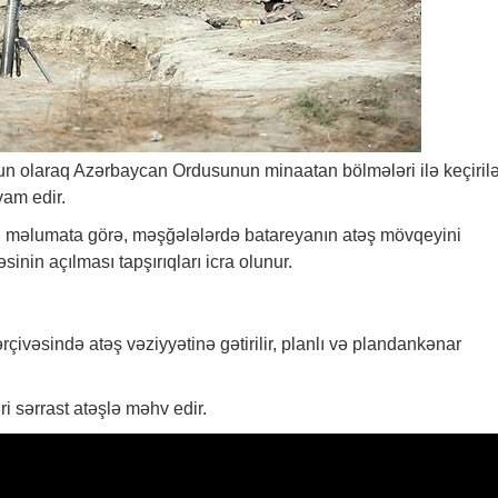
yğun olaraq Azərbaycan Ordusunun minaatan bölmələri ilə keçiril
vam edir.
ən məlumata görə, məşğələlərdə batareyanın atəş mövqeyini
in açılması tapşırıqları icra olunur.
rçivəsində atəş vəziyyətinə gətirilir, planlı və plandankənar
i sərrast atəşlə məhv edir.