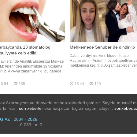
ərbaycanda 13 stomatoloq
Məhkəmədə Sənubər də dindirilib
uliyyətə cəlb edildi
Xəbər verdiyimiz kimi, bloqer İlduzə
Hacıyevanın (Arzum) növbəti apellyasiy
l ayı ərzində Analitik Ekspertiza Mərkəzi
məhkəməsi keçirilib. Axşam.az xəbər ver
M) tərəfindən ümumilikdə 39 yoxlama
ki, məhkəmə zamanı blogerin vəkillərini
rılıb. APA-ya xəbər verir ki, bu barədə
təkrar ekspertiza təyin edilməsi istəyi tə
-dən məlumat verilib. Bildirilib ki,
olunub. Məhkəmə qeyri-müəyyən vaxta
in yoxlamalardan 32-si özəl tibb
10:54
185
15:44
129
təyin edilib. Məhkəmədə qəza zamanı
ssisəsində, 7-si isə fiziki şəxsə
avtomobildə olan Sənubə
sus obyektlərdə keçirilib. Yoxlamalar
anı müxtəlif sahələ
az Azərbaycan və dünyada ən son xəbərləri çatdırır. Saytda müxtəlif mö
rlər var .
son xeberler
oxumaq üçün big.az saytını izləyin .
sonxeber.a
iG.AZ , 2004 - 2026
0.033 | a: 0