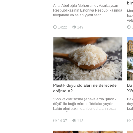
bil
Anar Abel oğlu Məhərrəmov Azərbaycan
Respublikasının Estoniya Respublikasında
Mər
fövqəladə və səlahiyyətli səfiri
haz
vəzifəsindən geri çağırılıb. "Qafqazinfo"
vəf
xəbər verir ki, bu barədə Prezident İlham
gəl
14:22
149
Əliyev Sərəncam imzalayıb. Qeyd edək ki,
Bun
Bakı Dövlət Universitetinin (BDU) sabiq
Qay
rektoru Abel Məhərrəmovu
Akt
sax
Plastik düyü iddiaları nə dərəcədə
Bu
doğrudur?
XƏ
"Son vaxtlar sosial şəbəkələrdə "plastik
Bak
düyü" ilə bağlı müxtəlif iddialar yayılır.
day
Lakin elmi baxımdan bu iddiaların əsası
fəa
yoxdur. Ümumiyyətlə, düyünün plastikdən
gəti
hazırlanması həm iqtisadi, həm də texniki
sta
14:37
118
cəhətdən məntiqsizdir. Plastik qranulların
ida
istehsalı təbii düyünün becərilməsi v
və 
old