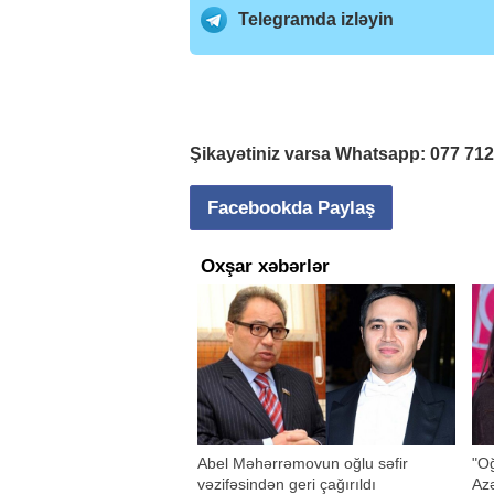
Telegramda izləyin
Şikayətiniz varsa Whatsapp:
077 71
Facebookda Paylaş
Oxşar xəbərlər
Abel Məhərrəmovun oğlu səfir
"Oğ
vəzifəsindən geri çağırıldı
Azə