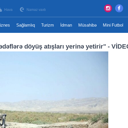
Hava
Namaz vaxtı
iznes
Sağlamlıq
Turizm
İdman
Müsahibə
Mini Futbol
əflərə döyüş atışları yerinə yetirir" - VİD