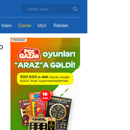
İslam
Elanlar
Mp3
Reklam
EO