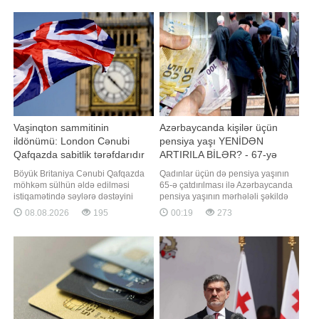
oktyabra qədər uzana bilər. Yay
ki, adı "AİD Group"la əlaqələndirilən
mövsümü uzanacaqmı? Yaxın
S.Yəhyazadə barədə bilgilər
aylarda hava durumu necə olacaq?.
əslində, çox məhduddur. O, ali
-a danışan "Səma və Eko"
təhsili olmadığı halda
proqramlaşdırma üzrə AyT
Vaşinqton sammitinin
Azərbaycanda kişilər üçün
ildönümü: London Cənubi
pensiya yaşı YENİDƏN
Qafqazda sabitlik tərəfdarıdır
ARTIRILA BİLƏR? - 67-yə
qədər...
Böyük Britaniya Cənubi Qafqazda
Qadınlar üçün də pensiya yaşının
möhkəm sülhün əldə edilməsi
65-ə çatdırılması ilə Azərbaycanda
istiqamətində səylərə dəstəyini
pensiya yaşının mərhələli şəkildə
təsdiqləyib. xəbər verir ki, bu
artırılması prosesi başa çatıb.
08.08.2026
195
00:19
273
barədə Böyük Britaniyanın
Bununla belə, demoqrafik və
Azərbaycandakı səfirliyinin
iqtisadi göstəricilər fonunda
avqustun 8-də Vaşinqton
gələcəkdə, xüsusilə də kişilər üçün
sammitinin birinci ildönümü
pensiya yaşının yenidən artırılıb-
münasibətilə yaydığı bəyanatda
artırılmayacağı müzakirə mövzusu
bildirilib. "Vaşinqton Sammitində əld
olara