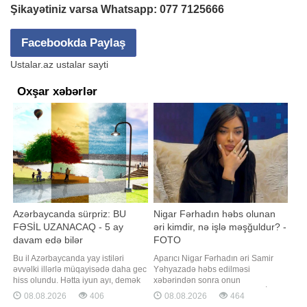
Şikayətiniz varsa Whatsapp:
077 7125666
Facebookda Paylaş
Ustalar.az ustalar sayti
Oxşar xəbərlər
Azərbaycanda sürpriz: BU
Nigar Fərhadın həbs olunan
FƏSİL UZANACAQ - 5 ay
əri kimdir, nə işlə məşğuldur? -
davam edə bilər
FOTO
Bu il Azərbaycanda yay istiləri
Aparıcı Nigar Fərhadın əri Samir
əvvəlki illərlə müqayisədə daha gec
Yəhyazadə həbs edilməsi
hiss olundu. Hətta iyun ayı, demək
xəbərindən sonra onun
olar, sərin və yağışlı keçdi. Bildirilir
şəxsiyyətinə maraq yaranıb. BİG.AZ
08.08.2026
406
08.08.2026
464
ki, belə olduğu halda yay mövsümü
Yeni Sabah-a istinadən xəbər verir