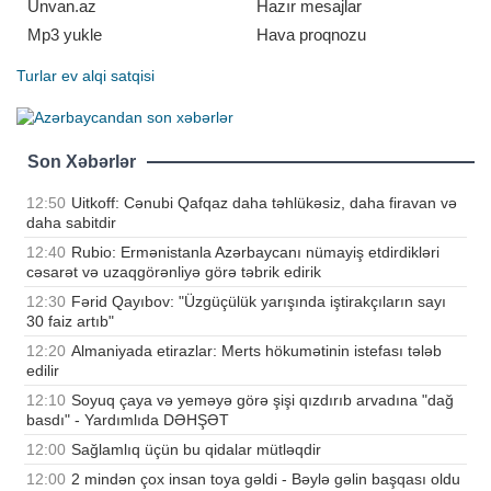
Unvan.az
Hazır mesajlar
Mp3 yukle
Hava proqnozu
Turlar
ev alqi satqisi
Son Xəbərlər
12:50
Uitkoff: Cənubi Qafqaz daha təhlükəsiz, daha firavan və
daha sabitdir
12:40
Rubio: Ermənistanla Azərbaycanı nümayiş etdirdikləri
cəsarət və uzaqgörənliyə görə təbrik edirik
12:30
Fərid Qayıbov: "Üzgüçülük yarışında iştirakçıların sayı
30 faiz artıb"
12:20
Almaniyada etirazlar: Merts hökumətinin istefası tələb
edilir
12:10
Soyuq çaya və yeməyə görə şişi qızdırıb arvadına "dağ
basdı" - Yardımlıda DƏHŞƏT
12:00
Sağlamlıq üçün bu qidalar mütləqdir
12:00
2 mindən çox insan toya gəldi - Bəylə gəlin başqası oldu