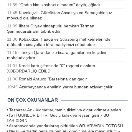
11:59
"Qadın kimi xoşbəxt olmadım" deyib, ağladı
11:45
Kavelaşvili: Gürcüstan Abxaziya və Samaçablosuz
mövcud ola bilməz
11:39
İlham Əliyev sinqapurlu həmkarı Tarman
Şanmuqaratnamı təbrik edib
11:30
Kobaxidze: Haaqa və Strasburq məhkəmələrində
müharibə cinayətləri törətmədiyimizi sübut etdik
11:15
Türkiyə Qara dənizə ticarət gəmilərinin keçidini
məhdudlaşdırır
11:01
Kredit kartı şifrəsində "0" rəqəmi olanlara
XƏBƏRDARLIQ EDİLDİ
11:00
Ronald Arauxo "Barselona"dan gedir
10:45
Azərbaycanda əhalinin yarısı bundan əziyyət çəkir
ƏN ÇOX OXUNANLAR
•
Tezbazar.Az - Xidmətlər, təmir, tikinti və digər xidmət elanları
•
İSTİ GÜNLƏR BİTİR: Güclü külək və leysan gəlir - BU
TARİXDƏN
•
Azərbaycanda yandırılaraq öldürülən ƏR-ARVADIN FOTOSU
•
Nigar Fərhadın həbs olunan əri kimdir, nə işlə məşğuldur? -