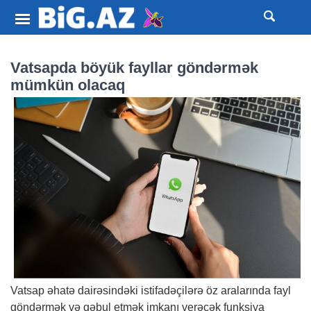
Vatsapda böyük fayllar göndərmək
mümkün olacaq
Vatsap əhatə dairəsindəki istifadəçilərə öz aralarında fayl
göndərmək və qəbul etmək imkanı verəcək funksiya