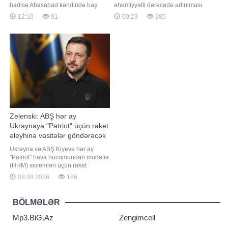
hadisə Abasabad kəndində baş
əhəmiyyətli dərəcədə artırılması
verib. İttiham aktına görə, 31 yaşlı
maaş, pensiya və sosial
12:10
91
00:23
285
Elçin Mütəllibov (şərti adla) yeməyin
müavinətlərlə bağlı gözləntiləri
hazır olmamasını bəhanə edərək,
yenidən gündəmə gətirib. Sosial
qeyri-rəsmi şəkildə bir yerdə
sahəyə ayrılan vəsaitin artması
yaşadığı zərərçəkən Gülnarı (şərti
əhalinin rifahının
adla) təhqir edib və yumruqla so
yaxşılaşdırılmasına yönəlmiş yeni
addımların atılacağı ilə bağl
Zelenski: ABŞ hər ay
Ukraynaya "Patriot" üçün raket
əleyhinə vasitələr göndərəcək
Ukrayna və ABŞ Kiyevə hər ay
"Patriot" hava hücumundan müdafiə
(HHM) sistemləri üçün raket
əleyhinə vasitələrin tədarük
08.08.2026
186
edilməsi barədə razılığa gəliblər.
"Report" "RBK-Ukraina"ya istinadən
xəbər verir ki, bu barədə Ukrayna
BÖLMƏLƏR
Prezidenti Volodimir Zelenski
serbiyalı həmkar
Mp3.BiG.Az
Zengimcell