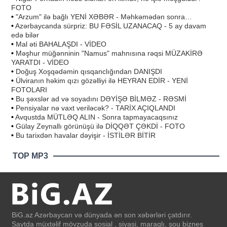
FOTO
•
"Arzum" ilə bağlı YENİ XƏBƏR - Məhkəmədən sonra…
•
Azərbaycanda sürpriz: BU FƏSİL UZANACAQ - 5 ay davam
edə bilər
•
Mal əti BAHALAŞDI - VİDEO
•
Məşhur müğənninin "Namus" mahnısına rəqsi MÜZAKİRƏ
YARATDI - VİDEO
•
Doğuş Xoşqədəmin qısqanclığından DANIŞDI
•
Ülviranın həkim qızı gözəlliyi ilə HEYRAN EDİR - YENİ
FOTOLARI
•
Bu şəxslər ad və soyadını DƏYİŞƏ BİLMƏZ - RƏSMİ
•
Pensiyalar nə vaxt veriləcək? - TARİX AÇIQLANDI
•
Avqustda MÜTLƏQ ALIN - Sonra tapmayacaqsınız
•
Gülay Zeynallı görünüşü ilə DİQQƏT ÇƏKDİ - FOTO
•
Bu tarixdən havalar dəyişir - İSTİLƏR BİTİR
TOP MP3
BiG.az Azərbaycan və dünyada ən son xəbərləri çatdırır.
Saytda müxtəlif mövzuda sosial , siyasi, maraqlı, şou biznes