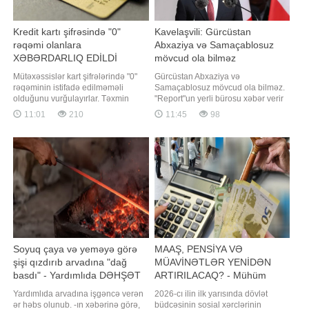
Kredit kartı şifrəsində "0"
Kavelaşvili: Gürcüstan
rəqəmi olanlara
Abxaziya və Samaçablosuz
XƏBƏRDARLIQ EDİLDİ
mövcud ola bilməz
Mütəxəssislər kart şifrələrində "0"
Gürcüstan Abxaziya və
rəqəminin istifadə edilməməli
Samaçablosuz mövcud ola bilməz.
olduğunu vurğulayırlar. Təxmin
"Report"un yerli bürosu xəbər verir
edilməsi asan ardıcıllıqlarda və
ki, bunu Gürcüstan Prezidenti Mixeil
11:01
210
11:45
98
doğum tarixlərində tez-tez istifadə
Kavelaşvili 2008-ci il avqust
edilən bu rəqəm kiber dələduzların
müharibəsinin 18-ci ildönümü ilə
ilk hədəfi olur. xəbər verir ki, kiber
bağlı çıxışında deyib. O, ölkənin
təhlükəsizlik və bankçılıq
ərazi bütövlüyünün bərpasının
mütəxəssisləri kredit v
dövlət siyasətinin əsas
istiqamətlərində
Soyuq çaya və yeməyə görə
MAAŞ, PENSİYA VƏ
şişi qızdırıb arvadına "dağ
MÜAVİNƏTLƏR YENİDƏN
basdı" - Yardımlıda DƏHŞƏT
ARTIRILACAQ? - Mühüm
AÇIQLAMA
Yardımlıda arvadına işgəncə verən
2026-cı ilin ilk yarısında dövlət
ər həbs olunub. -ın xəbərinə görə,
büdcəsinin sosial xərclərinin