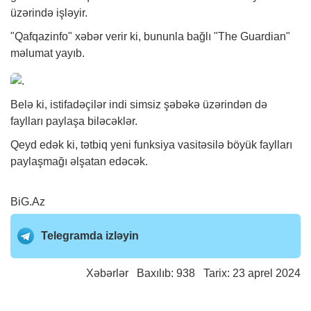
üzərində işləyir.
"Qafqazinfo"
xəbər
verir ki, bununla bağlı "The Guardian"
məlumat yayıb.
Belə ki, istifadəçilər indi simsiz şəbəkə üzərindən də
faylları paylaşa biləcəklər.
Qeyd edək ki, tətbiq yeni funksiya vasitəsilə böyük faylları
paylaşmağı əlşatan edəcək.
BiG.Az
Telegramda izləyin
Xəbərlər
Baxılıb: 938 Tarix: 23 aprel 2024