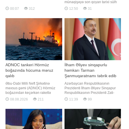
Sentyabr ayının 6, 13, 20 və 27-si
münaqişəyə son qoyan tarixi sülh
bazar günlərinə təsadüf etdiyindən,
müqaviləsini imzalamaq üçün
00:07
312
12:50
31
həmin tarixlər qeyri-iş günləri hesab
Azərbaycan və Ermənistanı bir
olunur. Bundan əlavə, altıgünlük iş
araya gətirdi. "Report" xəbər verir ki,
həftəsi ilə işləyənlər 4 gün istirahət
bunu ABŞ Prezidentinin xüsusi
edəcəklər. Beləliklə, 2026-c
elçisi Stiv Uitkoff "X" sosial şəbəkə
hesabındakı paylaşımd
ADNOC tankeri Hörmüz
İlham Əliyev sinqapurlu
boğazında hücuma məruz
həmkarı Tarman
qalıb
Şanmuqaratnamı təbrik edib
Əbu-Dabi Milli Neft Şirkətinə
Azərbaycan Respublikasının
məxsus gəmi (ADNOC) Hörmüz
Prezidenti İlham Əliyev Sinqapur
boğazından keçərkən raketlə
Respublikasının Prezidenti Zati-
vurulub. "Report" "Al Jazeera"ya
aliləri cənab Tarman
08.08.2026
211
11:39
99
istinadən xəbər verir ki, bu barədə
Şanmuqaratnamı təbrik edib.
BƏƏ-nin WAM dövlət informasiya
BİG.AZ AZƏRTAC-a istinadən
agentliyi məlumat yayıb. "Hücum
bildirir ki, təbrik məktubunda deyilir:.
nəticəsində heç kim xəsarət
"Hörmətli cənab Prezident,.
almayıb, vəziyyət nəzarətə
Sinqapur Respublikasının milli
götürülüb"
bayramı münasibətilə Sizə v