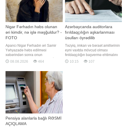
Nigar Fərhadın həbs olunan
Azərbaycanda auditorlara
əri kimdir, nə işlə məşğuldur? -
fırıldaqçılığın aşkarlanması
FOTO
üsulları öyrədilib
Aparıcı Nigar Fərhadın əri Samir
Təzyiq, imkan və bəraət amillərinin
Yəhyazadə həbs edilməsi
eyni vaxtda mövcud olması
xəbərindən sonra onun
fırıldaqçılığın başvermə ehtimalını
şəxsiyyətinə maraq yaranıb. BİG.AZ
artırır. "Report" xəbər verir ki, bu
08.08.2026
464
10:15
107
Yeni Sabah-a istinadən xəbər verir
barədə Auditorlar Palatasında
ki, adı "AİD Group"la əlaqələndirilən
"Forenzik audit və risk əsaslı audit:
S.Yəhyazadə barədə bilgilər
fırıldaqçılıq sxemlərinin
əslində, çox məhduddur. O, ali
aşkarlanması və zərərin
təhsili olmadığı halda
hesablanması" mövzusunda keçirilə
proqramlaşdırma üzrə AyT
Pensiya alanlarla bağlı RƏSMİ
AÇIQLAMA