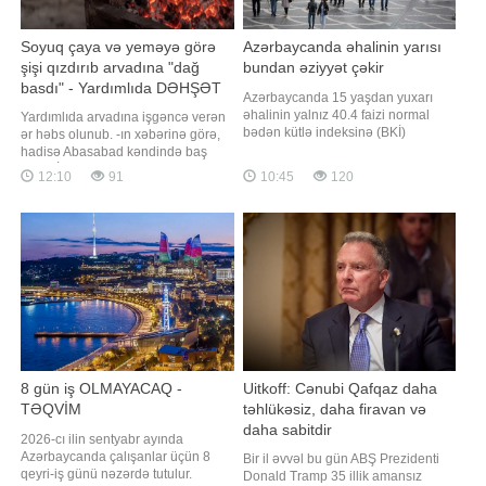
Soyuq çaya və yeməyə görə
Azərbaycanda əhalinin yarısı
şişi qızdırıb arvadına "dağ
bundan əziyyət çəkir
basdı" - Yardımlıda DƏHŞƏT
Azərbaycanda 15 yaşdan yuxarı
əhalinin yalnız 40.4 faizi normal
Yardımlıda arvadına işgəncə verən
bədən kütlə indeksinə (BKİ)
ər həbs olunub. -ın xəbərinə görə,
malikdir. Əhalinin böyük hissəsi isə
hadisə Abasabad kəndində baş
artıq çəki və piylənmə
verib. İttiham aktına görə, 31 yaşlı
12:10
91
10:45
120
kateqoriyasına daxildir. BİG.AZ -a
Elçin Mütəllibov (şərti adla) yeməyin
istinadla xəbər verir ki, 15 yaşdan
hazır olmamasını bəhanə edərək,
yuxarı əhalinin 48.2 faizi
qeyri-rəsmi şəkildə bir yerdə
artıqçəkilidir (BKİ 26-30), 10 faizi isə
yaşadığı zərərçəkən Gülnarı (şərti
piylənmədə
adla) təhqir edib və yumruqla so
8 gün iş OLMAYACAQ -
Uitkoff: Cənubi Qafqaz daha
TƏQVİM
təhlükəsiz, daha firavan və
daha sabitdir
2026-cı ilin sentyabr ayında
Azərbaycanda çalışanlar üçün 8
Bir il əvvəl bu gün ABŞ Prezidenti
qeyri-iş günü nəzərdə tutulur.
Donald Tramp 35 illik amansız