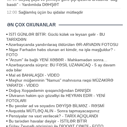
basdı" - Yardımlıda DƏHŞƏT
12:00
Sağlamlıq üçün bu qidalar mütləqdir
ƏN ÇOX OXUNANLAR
•
İSTİ GÜNLƏR BİTİR: Güclü külək və leysan gəlir - BU
TARİXDƏN
•
Azərbaycanda yandırılaraq öldürülən ƏR-ARVADIN FOTOSU
•
Nigar Fərhadın həbs olunan əri kimdir, nə işlə məşğuldur? -
FOTO
•
"Arzum" ilə bağlı YENİ XƏBƏR - Məhkəmədən sonra…
•
Azərbaycanda sürpriz: BU FƏSİL UZANACAQ - 5 ay davam
edə bilər
•
Mal əti BAHALAŞDI - VİDEO
•
Məşhur müğənninin "Namus" mahnısına rəqsi MÜZAKİRƏ
YARATDI - VİDEO
•
Doğuş Xoşqədəmin qısqanclığından DANIŞDI
•
Ülviranın həkim qızı gözəlliyi ilə HEYRAN EDİR - YENİ
FOTOLARI
•
Bu şəxslər ad və soyadını DƏYİŞƏ BİLMƏZ - RƏSMİ
•
Avqustda MÜTLƏQ ALIN - Sonra tapmayacaqsınız
•
Pensiyalar nə vaxt veriləcək? - TARİX AÇIQLANDI
•
Bu tarixdən havalar dəyişir - İSTİLƏR BİTİR
•
Gülay Zeynallı görünüşü ilə DİQQƏT ÇƏKDİ - FOTO