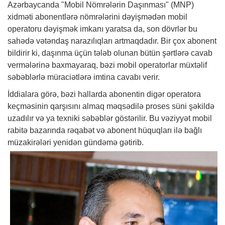
Azərbaycanda "Mobil Nömrələrin Daşınması" (MNP)
xidməti abonentlərə nömrələrini dəyişmədən mobil
operatoru dəyişmək imkanı yaratsa da, son dövrlər bu
sahədə vətəndaş narazılıqları artmaqdadır. Bir çox abonent
bildirir ki, daşınma üçün tələb olunan bütün şərtlərə cavab
vermələrinə baxmayaraq, bəzi mobil operatorlar müxtəlif
səbəblərlə müraciətlərə imtina cavabı verir.
İddialara görə, bəzi hallarda abonentin digər operatora
keçməsinin qarşısını almaq məqsədilə proses süni şəkildə
uzadılır və ya texniki səbəblər göstərilir. Bu vəziyyət mobil
rabitə bazarında rəqabət və abonent hüquqları ilə bağlı
müzakirələri yenidən gündəmə gətirib.