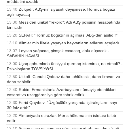
müddətini uzadıb
13:40
Zülqədr: ABŞ-nin siyasəti dəyişməsə, Hörmüz boğazı
açılmayacaq
13:30
Messidən unikal "rekord": Adı ABŞ polisinin hesabatında
birincidir
13:20
SEPAH: "Hörmüz boğazının açılması ABŞ-dən asılıdır"
13:10
Alimlər min illərlə yaşayan heyvanların adlarını açıqladı
13:07
Leysan yağacaq, şimşək çaxacaq, dolu düşəcək -
SABAHIN HAVASI
13:00
Uşaq qohumlarla ünsiyyət qurmaq istəmirsə, nə etməli? -
Psixoloqların TÖVSİYƏSİ
12:50
Uitkoff: Cənubi Qafqaz daha təhlükəsiz, daha firavan və
daha sabitdir
12:40
Rubio: Ermənistanla Azərbaycanı nümayiş etdirdikləri
cəsarət və uzaqgörənliyə görə təbrik edirik
12:30
Fərid Qayıbov: "Üzgüçülük yarışında iştirakçıların sayı
30 faiz artıb"
12:20
Almaniyada etirazlar: Merts hökumətinin istefası tələb
edilir
12:10
Soyuq çaya və yeməyə görə şişi qızdırıb arvadına "dağ