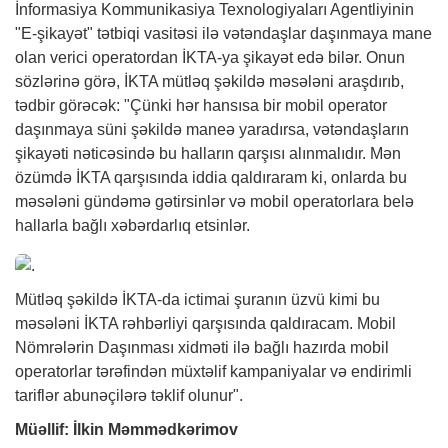
İnformasiya Kommunikasiya Texnologiyaları Agentliyinin
"E-şikayət" tətbiqi vasitəsi ilə vətəndaşlar daşınmaya mane
olan verici operatordan İKTA-ya şikayət edə bilər. Onun
sözlərinə görə, İKTA mütləq şəkildə məsələni araşdırıb,
tədbir görəcək: "Çünki hər hansısa bir mobil operator
daşınmaya süni şəkildə maneə yaradırsa, vətəndaşların
şikayəti nəticəsində bu halların qarşısı alınmalıdır. Mən
özümdə İKTA qarşısında iddia qaldıraram ki, onlarda bu
məsələni gündəmə gətirsinlər və mobil operatorlara belə
hallarla bağlı xəbərdarlıq etsinlər.
Mütləq şəkildə İKTA-da ictimai şuranın üzvü kimi bu
məsələni İKTA rəhbərliyi qarşısında qaldıracam. Mobil
Nömrələrin Daşınması xidməti ilə bağlı hazırda mobil
operatorlar tərəfindən müxtəlif kampaniyalar və endirimli
tariflər abunəçilərə təklif olunur".
Müəllif: İlkin Məmmədkərimov