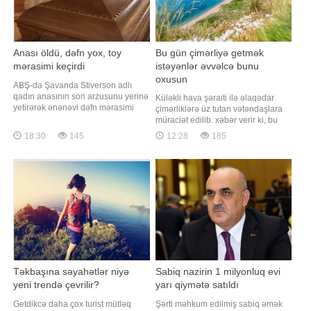
Anası öldü, dəfn yox, toy
Bu gün çimərliyə getmək
mərasimi keçirdi
istəyənlər əvvəlcə bunu
oxusun
ABŞ-da Şavanda Stiverson adlı
qadın anasının son arzusunu yerinə
Küləkli hava şəraiti ilə əlaqədar
yetirərək ənənəvi dəfn mərasimi
çimərliklərə üz tutan vətəndaşlara
əvəzinə simvolik toy təşkil edib.
müraciət edilib. xəbər verir ki, bu
xarici mediaya istinadla xəbər verir
barədə Fövqəladə Hallar Nazirliyi
18:30
145
12:28
185
ki, qadının anası Delfiya Uilson
(FHN) məlumat yayıb. Bildirilib ki,
sağlığında dəfn mərasimlərini
gün ərzində Bakıda və Abşeron
sevmədiyini bildirib və ölümündən
yarımadasında küləkli hava
sonra onun şərəfinə matəm deyil,
şəraitinin müşahidə ediləcəyini
bayra
nəzərə alaraq, Fövqəladə Hallar
Nazirliy
Təkbaşına səyahətlər niyə
Sabiq nazirin 1 milyonluq evi
yeni trendə çevrilir?
yarı qiymətə satıldı
Getdikcə daha çox turist mütləq
Şərti məhkum edilmiş sabiq əmək