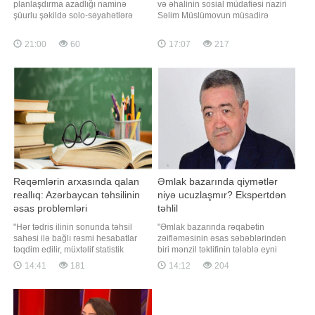
planlaşdırma azadlığı naminə
və əhalinin sosial müdafiəsi naziri
şüurlu şəkildə solo-səyahətlərə
Səlim Müslümovun müsadirə
üstünlük verir. Əvvəllər tək səyahət
edilmiş daha bir əmlakı satılıb.
edənlərə yüngül rəğbətlə
"Qafqazinfo" xəbər verir ki,
21:00
60
17:07
217
yanaşırdılar: hesab olunurdu ki,
Müslümovun paytaxtın Yasamal
insan tək səyahətə yalnız şirkətin
rayonunda yerləşən 370.4
(yoldaşın) olmaması səbəbindən
kvadratmetrlik mənzili beş dəfə
gedir. Lakin bu gün vəziyyət
hərraca çıxarılıb. İlk dəfə 1 milyon
kökündən dəyişib
manata təkli
Rəqəmlərin arxasında qalan
Əmlak bazarında qiymətlər
reallıq: Azərbaycan təhsilinin
niyə ucuzlaşmır? Ekspertdən
əsas problemləri
təhlil
"Hər tədris ilinin sonunda təhsil
"Əmlak bazarında rəqabətin
sahəsi ilə bağlı rəsmi hesabatlar
zəifləməsinin əsas səbəblərindən
təqdim edilir, müxtəlif statistik
biri mənzil təklifinin tələblə eyni
göstəricilər açıqlanır və əldə olunan
tempdə artmamasıdır. Son illərdə
14:41
181
14:12
204
nəticələr ön plana çəkilir. Lakin
tikinti materiallarının bahalaşması,
bütün bunlara baxmayaraq,
torpaq qiymətlərinin yüksəlməsi,
Azərbaycan təhsilində illərdir
şəhərsalma tələblərinin
mövcud olan problemlərin aradan
sərtləşdirilməsi və yeni layihələrin