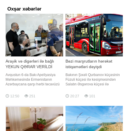
Oxşar xəbərlər
Arayik və digərləri ilə bağlı
Bəzi marşrutların hərəkət
YEKUN QƏRAR VERİLDİ
istiqamətləri dəyişdi
Avqustun 6-da Bakı Apellyasiya
Bakının Şıxəli Qurbanov küçəsinin
Məhkəməsində Ermənistanın
Füzuli küçəsi ilə kəsişməsindən
Azərbaycana qarşı hərbi təcavüzü
Salatın Əsgərova küçəsi ilə
nəticəsində sülh və insanlıq
kəsişməsinədək olan hissəsində
əleyhinə cinayətlər, müharibə
aidiyyəti qurum tərəfindən aparılan
12:50
251
20:27
101
cinayətləri, o cümlədən təcavüzkar
təmir işləri ilə əlaqədar nəqliyyat
müharibənin hazırlanması və
vasitələrinin hərəkətinə
aparılması, soyqırımı, müharibə
məhdudiyyət tətbiq edilir. BİG.AZ
qanunlarını və qaydalarını pozma,
xəbər verir ki, bu barədə
terrorçuluq, terrorçuluğ
Azərbaycan Yerüst