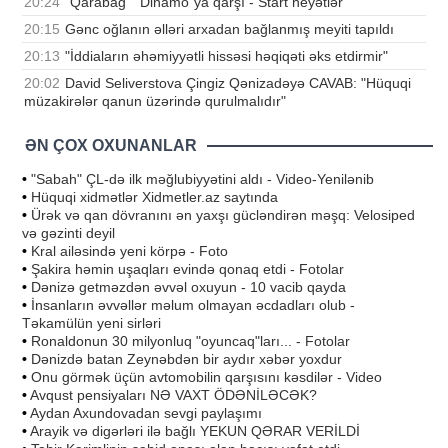
20:24
"Qarabağ" "Dinamo"ya qarşı - Start heyətlər
20:15
Gənc oğlanın əlləri arxadan bağlanmış meyiti tapıldı
20:13
"İddiaların əhəmiyyətli hissəsi həqiqəti əks etdirmir"
20:02
David Seliverstova Çingiz Qənizadəyə CAVAB: "Hüquqi
müzakirələr qanun üzərində qurulmalıdır"
ƏN ÇOX OXUNANLAR
•
"Sabah" ÇL-də ilk məğlubiyyətini aldı - Video-Yenilənib
•
Hüquqi xidmətlər Xidmetler.az saytında
•
Ürək və qan dövranını ən yaxşı gücləndirən məşq: Velosiped
və gəzinti deyil
•
Kral ailəsində yeni körpə - Foto
•
Şakira həmin uşaqları evində qonaq etdi - Fotolar
•
Dənizə getməzdən əvvəl oxuyun - 10 vacib qayda
•
İnsanların əvvəllər məlum olmayan əcdadları olub -
Təkamülün yeni sirləri
•
Ronaldonun 30 milyonluq "oyuncaq"ları... - Fotolar
•
Dənizdə batan Zeynəbdən bir aydır xəbər yoxdur
•
Onu görmək üçün avtomobilin qarşısını kəsdilər - Video
•
Avqust pensiyaları NƏ VAXT ÖDƏNİLƏCƏK?
•
Aydan Axundovadan sevgi paylaşımı
•
Arayik və digərləri ilə bağlı YEKUN QƏRAR VERİLDİ