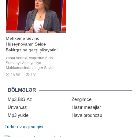
qaldırılmadığı, əksinə, bir çox
icrasında yaranan məhdudiyyətlər
istiqamətd
bazard
Məhkəmə Sevinc
Hüseynovanın Səidə
Bəkirqızına qarşı şikayətini
təmin etmədi
xəbər verir ki, Avqustun 6-da
Sumqayıt Apellyasiya
Məhkəməsində bloger Sevinc
Hüseynovanın jurnalist Səidə
18:58
181
Bəkirqızına qarşı xüsusi ittiham
qaydasında verdiyi şikayət üzrə
apellyasiya baxışı keçirilib.
BÖLMƏLƏR
Jurnalistin vəkili Yaqub Nəcəfli -a
açıqlamasında bildirib ki, məhkəmə
Mp3.BiG.Az
Zengimcell
apellyasiya şikayətini təmi
Unvan.az
Hazır mesajlar
Mp3 yukle
Hava proqnozu
Turlar
ev alqi satqisi