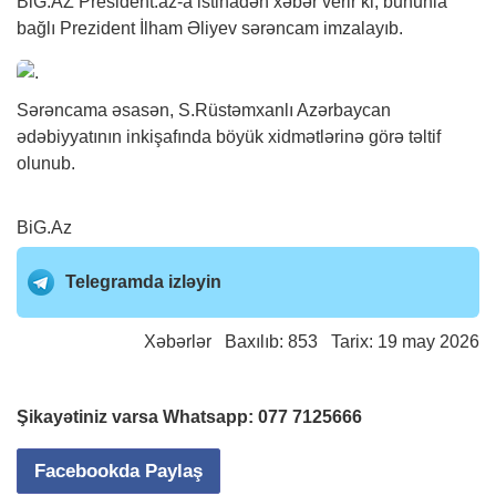
BiG.AZ
President.az-a istinadən
xəbər
verir ki, bununla
bağlı Prezident İlham Əliyev sərəncam imzalayıb.
Sərəncama əsasən, S.Rüstəmxanlı Azərbaycan
ədəbiyyatının inkişafında böyük xidmətlərinə görə təltif
olunub.
BiG.Az
Telegramda izləyin
Xəbərlər
Baxılıb: 853 Tarix: 19 may 2026
Şikayətiniz varsa Whatsapp:
077 7125666
Facebookda Paylaş