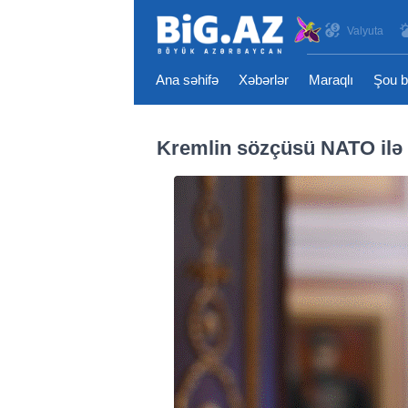
Valyuta
Ana səhifə
Xəbərlər
Maraqlı
Şou b
Kremlin sözçüsü NATO ilə 