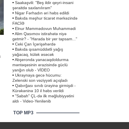
•
Saakaşvili: "Beş ildir qeyri-insani
şəraitdə saxlanılıram"
•
Nigar Fərhadın əri həbs edildi
•
Bakıda məşhur ticarət mərkəzində
FACİƏ
•
Elnur Məmmədovun Muhammədi
•
Alim Qasımov istirahətə niyə
getmir? - "Harada bir yer tapsam..."
•
Ceki Çan İçərişəhərdə
•
Bakıda qısamüddətli yağış
yağacaq, külək əsəcək
i
•
Abşeronda yanacaqdoldurma
r
məntəqəsinin ərazisində güclü
yanğın olub - VİDEO
on
•
Ukraynaya gecə hücumu:
Zelenski son vəziyyəti açıqladı
•
Qabırğası sınıb ürəyinə girmişdi -
Kürəkəninə 10 il həbs verildi
•
"Sabah" ÇL-də ilk məğlubiyyətini
aldı - Video-Yenilənib
TOP MP3