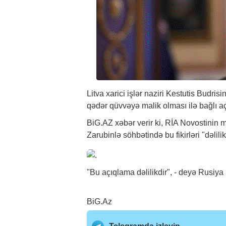
Litva xarici işlər naziri Kestutis Bud
qədər qüvvəyə malik olması ilə bağlı a
BiG.AZ
xəbər
verir ki, RİA Novostinin 
Zarubinlə söhbətində bu fikirləri "dəlilik
"Bu açıqlama dəlilikdir", - deyə Rusiya 
BiG.Az