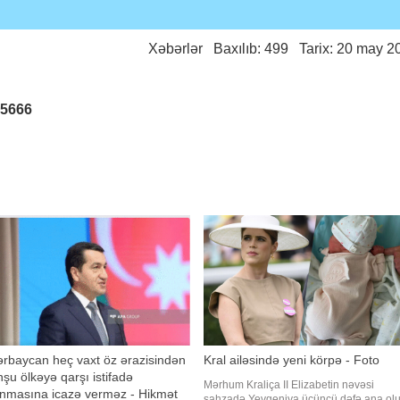
Xəbərlər
Baxılıb: 499 Tarix: 20 may 2
25666
rbaycan heç vaxt öz ərazisindən
Kral ailəsində yeni körpə - Foto
şu ölkəyə qarşı istifadə
Mərhum Kraliça II Elizabetin nəvəsi
unmasına icazə verməz - Hikmət
şahzadə Yevgeniya üçüncü dəfə ana olu