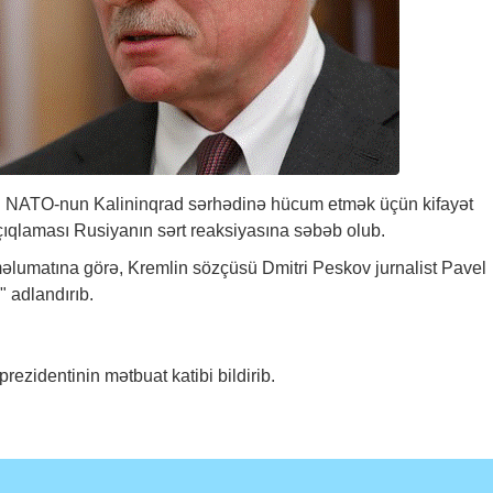
risin NATO-nun Kalininqrad sərhədinə hücum etmək üçün kifayət
çıqlaması Rusiyanın sərt reaksiyasına səbəb olub.
məlumatına görə, Kremlin sözçüsü Dmitri Peskov jurnalist Pavel
" adlandırıb.
prezidentinin mətbuat katibi bildirib.