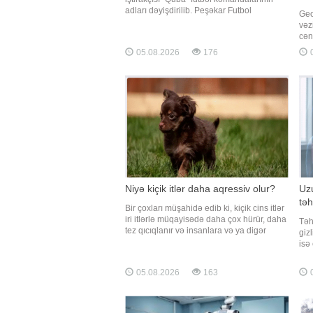
Ha
adları dəyişdirilib. Peşəkar Futbol
Geo
Liqasından "Qafqazinfo"ya verilən
vəz
məlumata görə, "Cəbrayıl" yarışlarda
cən
"Gəncəbasar", "Quba" isə "Hypers" adı
müh
05.08.2026
176
0
altınd
Rus
Türk
bu 
köm
Niyə kiçik itlər daha aqressiv olur?
Uz
təh
Bir çoxları müşahidə edib ki, kiçik cins itlər
iri itlərlə müqayisədə daha çox hürür, daha
Təh
tez qıcıqlanır və insanlara və ya digər
giz
heyvanlara qarşı aqressiv davranış
isə
nümayiş etdirirlər. Baytarlar bildirirlər ki,
-ın
bunun arxasında bir neçə mühüm səbəb
bəz
05.08.2026
163
0
dayanır. xarici mediaya istinadən xəbər
ki,
verir ki, araşdırmalar
ayd
yar