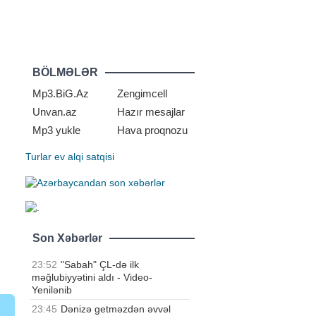
BÖLMƏLƏR
Mp3.BiG.Az
Zengimcell
Unvan.az
Hazır mesajlar
Mp3 yukle
Hava proqnozu
Turlar
ev alqi satqisi
Son Xəbərlər
23:52
"Sabah" ÇL-də ilk
məğlubiyyətini aldı - Video-
Yenilənib
23:45
Dənizə getməzdən əvvəl