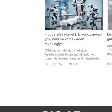
Tibbdə süni intellekt: Diaqnoz qoyan
Be
yox, həkimə kömək edən
gəl
texnologiya
ABŞ
Təd
"Tibb sahəsində süni intellektin
Bey
Azərbaycanda tətbiqi mümkündür və
ist
bunun üçün zəruri rəqəmsal infrastruktur
uzad
tədricən formalaşır. Təsadüfi deyil ki,
05.08.2026
180
0
bu 
ölkədə qəbul olunmuş 2025-2028-ci illər
pro
üzrə Süni İntellekt Strategiyası
TAS
çərçivəsində səhiyyədə tibbi məlumatların
vahid informasiya mühitində inteqrasiyas