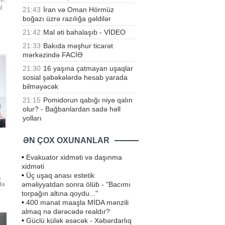
l
21:43
İran və Oman Hörmüz
boğazı üzrə razılığa gəldilər
21:42
Mal əti bahalaşıb - VİDEO
ını
21:33
Bakıda məşhur ticarət
mərkəzində FACİƏ
21:30
16 yaşına çatmayan uşaqlar
sosial şəbəkələrdə hesab yarada
bilməyəcək
21:15
Pomidorun qabığı niyə qalın
olur? - Bağbanlardan sadə həll
yolları
ƏN ÇOX OXUNANLAR
•
Evakuator xidməti və daşınma
xidməti
•
Üç uşaq anası estetik
,
əməliyyatdan sonra ölüb - "Bacımı
də
torpağın altına qoydu..."
•
400 manat maaşla MİDA mənzili
lən
almaq nə dərəcədə realdır?
•
Güclü külək əsəcək - Xəbərdarlıq