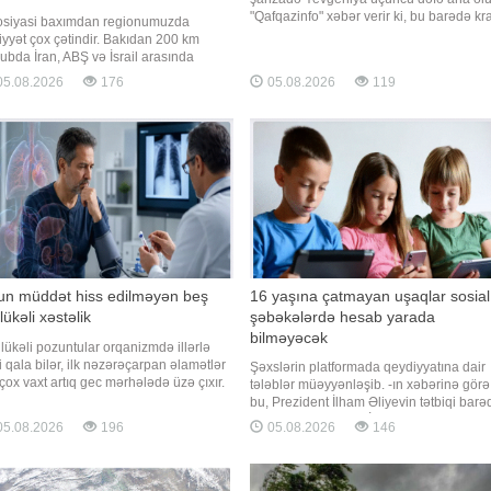
cıyev
"Qafqazinfo" xəbər verir ki, bu barədə kra
siyasi baxımdan regionumuzda
ailəsi rəsmi açıqlama yayıb. Məlumata
iyyət çox çətindir. Bakıdan 200 km
görə, şahzadə və həyat yoldaşı Cek
ubda İran, ABŞ və İsrail arasında
Bruksbank avqustun 3-də Lissabondakı
aribə gedir. 200 km şimalda isə
5.08.2026
176
05.08.2026
119
xəstəxanada dünyaya gələn qız övladlar
iya-Ukrayna müharibəsi davam edir.
qucağına alıb. Açıqlamad
iyənin "Milliyet" qəzeti xəbər verir ki,
barədə Azərbaycan Prezidentinin
əkçisi - Azərbaycan Respublikas
un müddət hiss edilməyən beş
16 yaşına çatmayan uşaqlar sosial
lükəli xəstəlik
şəbəkələrdə hesab yarada
bilməyəcək
lükəli pozuntular orqanizmdə illərlə
li qala bilər, ilk nəzərəçarpan əlamətlər
Şəxslərin platformada qeydiyyatına dair
 çox vaxt artıq gec mərhələdə üzə çıxır.
tələblər müəyyənləşib. -ın xəbərinə görə
 xarici mediaya istinadən xəbərinə görə,
bu, Prezident İlham Əliyevin tətbiqi barə
i xəstəliklər uzun müddət demək olar
Fərman imzaladığı "İnformasiya,
5.08.2026
196
05.08.2026
146
 heç bir əlamət vermədən inkişaf edir,
informasiyalaşdırma və informasiyanın
ın əlamətlər isə yalnız ağırlaşmalar
mühafizəsi haqqında" qanuna əlavə edi
andıqda
yeni maddələrdə əksini tapıb. Qanuna
əsasən, 16 yaşı tama