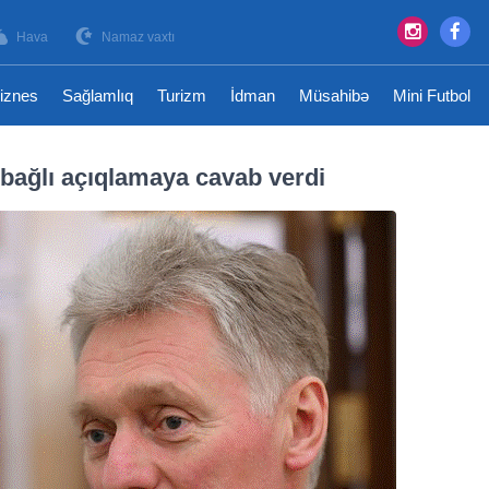
Hava
Namaz vaxtı
iznes
Sağlamlıq
Turizm
İdman
Müsahibə
Mini Futbol
bağlı açıqlamaya cavab verdi