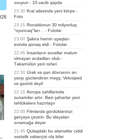
oxuyun - 10 vacib qayda
23:30
Kral ailəsində yeni körpə -
Foto
026
23:15
Ronaldonun 30 milyonluq
"oyuncaq"ları... - Fotolar
23:00
Şakira həmin uşaqları
evində qonaq etdi - Fotolar
22:45
İnsanların əvvəllər məlum
olmayan əcdadları olub -
Təkamülün yeni sirləri
22:30
Ürək və qan dövranını ən
yaxşı gücləndirən məşq: Velosiped
və gəzinti deyil
22:15
Avropa sahillərində
sunamilər artır: Bəzi şəhərlər yeni
təhlükələrə hazırlaşır
22:00
Filmlərdə gördüklərinizi
gerçəyə çevirin: Bu ideyaları
sınamağa dəyər
21:45
Qulaqdakı bu əlamətlər ciddi
xəstəlik xəbərçisi ola bilər
b.