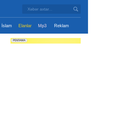
İslam
Elanlar
Mp3
Reklam