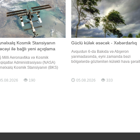
ynəlxalq Kosmik Stansiyanın
Güclü külək əsəcək - Xəbərdarlıq
əcəyi ilə bağlı yeni açıqlama
Avqustun 6-da Bakıda və Abşeron
yarımadasında, eyni zamanda bəzi
 Milli Aeronavtika və Kosmik
bölgələrdə gözlənilən küləkli hava şərait
qiqatlar Administrasiyası (NASA)
ilə bağlı sarı xəbərdarlıq verib. xəbər veri
nəlxalq Kosmik Stansiyanın (BKS)
ki, bu barədə Milli Hidrometeorologiya
ismar müddətinin texniki baxımdan
Xidməti məlumat yayıb. Bakıda və Abşer
ıla biləcəyini açıqlayıb. xəbər verir ki,
5.08.2026
190
05.08.2026
333
yarımadasında sarı xəbərdarlığa uyğun
barədə NASA-nın Yerin aşağı orbit
olaraq şimal-qərb küləyi, Naxçıva
qramına rəhbərlik edən Dana Vayqel
S agentliyinə müsahibəsində danışıb