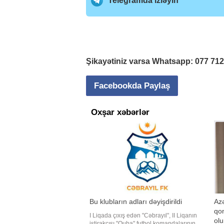
Telegramda izləyin
Şikayətiniz varsa Whatsapp:
077 71
Facebookda Paylaş
Oxşar xəbərlər
Bu klubların adları dəyişdirildi
Azə
qon
I Liqada çıxış edən "Cəbrayıl", II Liqanın
ol
iştirakçısı "Quba" futbol komandalarının