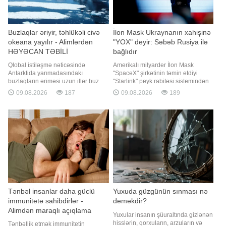
Buzlaqlar əriyir, təhlükəli civə
İlon Mask Ukraynanın xahişinə
okeana yayılır - Alimlərdən
"YOX" deyir: Səbəb Rusiya ilə
HƏYƏCAN TƏBİLİ
bağlıdır
Qlobal istiləşmə nəticəsində
Amerikalı milyarder İlon Mask
Antarktida yarımadasındakı
"SpaceX" şirkətinin təmin etdiyi
buzlaqların əriməsi uzun illər buz
"Starlink" peyk rabitəsi sistemindən
altında qalmış civənin Cənub
Rusiyanın dərinliklərinə zərbələr
09.08.2026
187
09.08.2026
189
okeanına daha sürətlə yayılmasına
endirmək məqsədilə istifadə
səbəb olur. xəbər verir ki, bu barədə
olunmasına icazə verilməsi ilə bağlı
"PNAS" elmi jurnalında dərc olunan
Ukraynanın xahişini qəbul etmir.
araşdırmada bildirilir. Alimlərin
xəbər verir ki, bu barədə "The
apardıqları analizlər göstəri
Atlantic"
Tənbəl insanlar daha güclü
Yuxuda güzgünün sınması nə
immunitetə sahibdirlər -
deməkdir?
Alimdən maraqlı açıqlama
Yuxular insanın şüuraltında gizlənən
hisslərin, qorxuların, arzuların və
Tənbəllik etmək immunitetin