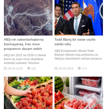
ərzində Yaponiya, İtaliya, Cənubi
bilinən, əvvəllər məhkum olunmuş
Koreya, Puerto Riko və Tayva
Sənan Mirzəyev və tanışı olan qadın
saxlanılıb. Onlardan ümumilikd
ABŞ-nin xəbərdarlıqlarına
Todd Blanş bir səslə vəzifə
baxmayaraq, İran nüvə
sahibi oldu
proqramını davam etdirir
ABŞ Konqresinin Senatı Todd
Blanşın ölkənin baş prokuroru və
ABŞ-nin 2025 və 2026-cı illərdə
Ədliyyə Nazirliyinin rəhbəri postuna
İranın üç əsas nüvə obyektinə
təyinatını minimum səs çoxluğu ilə
endirdiyi zərbələr Tehranın
təsdiqləyib. xəbər verir ki, bu barədə
proqramını tam dayandırmayıb,
09.08.2026
182
09.08.2026
179
"Associated Press" (AP) agentliyi
sadəcə onun icrasını ləngidib. xəbər
məlumat yayıb. Bildirilib ki,
verir ki, bu barədə "The New York
respublikaçıların çoxluq təşkil etdiyi
Times" nəşri rəsmilərə və
Senat Blanşın namizədliyin
mütəxəssislərə istinadən məlumat
yayıb. Tehran BMT müfəttişlərinin ən
həssa