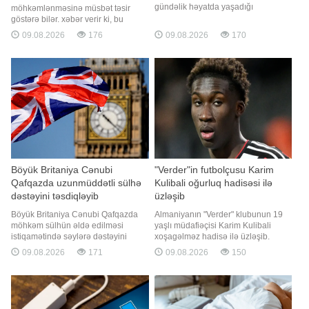
gündəlik həyatda yaşadığı
möhkəmlənməsinə müsbət təsir
hadisələrin fərqli obrazlarla üzə
göstərə bilər. xəbər verir ki, bu
çıxması kimi qəbul edilir. Yuxuda
barədə rusiyalı tibb elmləri
09.08.2026
176
09.08.2026
170
güzgü görmək də maraqlı
namizədi, Perm Milli Tədqiqat
rəmzlərdən biridir. Güzgü adətən
Politexnik Universitetinin Kimya və
insanın özünə baxışı, daxili dünyası,
Biotexnologiya kafedrasının baş
münasibətləri və həyatında baş
elmi işçisi Valeri Litvinov TASS-a
verən dəyişikliklərl
müsahibəsində bildirib. Mütəxəssis
qeyd edib ki
Böyük Britaniya Cənubi
"Verder"in futbolçusu Karim
Qafqazda uzunmüddətli sülhə
Kulibali oğurluq hadisəsi ilə
dəstəyini təsdiqləyib
üzləşib
Böyük Britaniya Cənubi Qafqazda
Almaniyanın "Verder" klubunun 19
möhkəm sülhün əldə edilməsi
yaşlı müdafiəçisi Karim Kulibali
istiqamətində səylərə dəstəyini
xoşagəlməz hadisə ilə üzləşib.
təsdiqləyib. "Report" xəbər verir ki,
"Report" xəbər verir ki, futbolçu ötən
09.08.2026
171
09.08.2026
150
bu barədə Böyük Britaniyanın
gün məşqə getmək istəyərkən
Azərbaycandakı səfirliyinin avqustun
avtomobilinin dörd təkərinin
8-də Vaşinqton sammitinin birinci
oğurlandığını görüb. Kulibali hadisə
ildönümü münasibətilə yaydığı
ilə bağlı sosial şəbəkə hesabında
bəyanatda bildirilib. "Vaşinqto
avtomobilinin fotosun