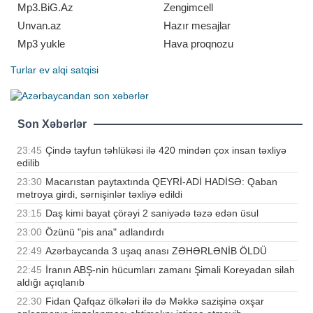
Mp3.BiG.Az
Zengimcell
Unvan.az
Hazır mesajlar
Mp3 yukle
Hava proqnozu
Turlar
ev alqi satqisi
Son Xəbərlər
23:45
Çində tayfun təhlükəsi ilə 420 mindən çox insan təxliyə
edilib
23:30
Macarıstan paytaxtında QEYRİ-ADİ HADİSƏ: Qaban
metroya girdi, sərnişinlər təxliyə edildi
23:15
Daş kimi bayat çörəyi 2 saniyədə təzə edən üsul
23:00
Özünü "pis ana" adlandırdı
22:49
Azərbaycanda 3 uşaq anası ZƏHƏRLƏNİB ÖLDÜ
22:45
İranın ABŞ-nin hücumları zamanı Şimali Koreyadan silah
aldığı açıqlanıb
22:30
Fidan Qafqaz ölkələri ilə də Məkkə sazişinə oxşar