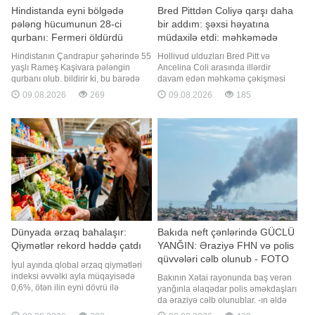
Hindistanda eyni bölgədə
Bred Pittdən Coliyə qarşı daha
pələng hücumunun 28-ci
bir addım: şəxsi həyatına
qurbanı: Fermeri öldürdü
müdaxilə etdi: məhkəmədə
səs-küylü qalmaqal
Hindistanın Çandrapur şəhərində 55
Hollivud ulduzları Bred Pitt və
yaşlı Rameş Kaşivara pələngin
Ancelina Coli arasında illərdir
qurbanı olub. bildirir ki, bu barədə
davam edən məhkəmə çəkişməsi
"Times of India" nəşri məlumat yayıb.
yeni mərhələyə qədəm qoyub. xarici
09.08.2026
269
09.08.2026
185
Məlumata görə, fermer əkin sahəsini
KİV-ə istinadla xəbər verir ki, aktyor
suvarmaq üçün tarlasına gedib.
keçmiş həyat yoldaşından ayrılıqdan
Lakin həmin axşam evə qayıtmayıb
sonrakı illərdə əldə etdiyi gəlirlər və
və bundan narahat olan ailə üzvləri
qonorarlarla bağlı maliyyə
onu axtarmağa başlayıblar
sənədlərini təqdim etməsini tələ
Dünyada ərzaq bahalaşır:
Bakıda neft çənlərində GÜCLÜ
Qiymətlər rekord həddə çatdı
YANĞIN: Əraziyə FHN və polis
qüvvələri cəlb olunub - FOTO
İyul ayında qlobal ərzaq qiymətləri
indeksi əvvəlki ayla müqayisədə
Bakının Xətai rayonunda baş verən
0,6%, ötən ilin eyni dövrü ilə
yanğınla əlaqədar polis əməkdaşları
müqayisədə isə 1% artaraq 2023-cü
da əraziyə cəlb olunublar. -ın əldə
ilin yanvarından bəri ən yüksək
etdiyi məlumata görə, hadisə