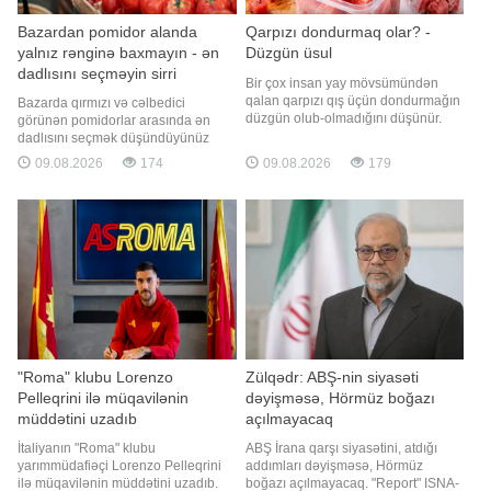
Bazardan pomidor alanda
Qarpızı dondurmaq olar? -
yalnız rənginə baxmayın - ən
Düzgün üsul
dadlısını seçməyin sirri
Bir çox insan yay mövsümündən
qalan qarpızı qış üçün dondurmağın
Bazarda qırmızı və cəlbedici
düzgün olub-olmadığını düşünür.
görünən pomidorlar arasında ən
Mütəxəssislər bildirirlər ki, qarpızı
dadlısını seçmək düşündüyünüz
dondurmaq mümkündür, lakin bu,
qədər asan deyil. Xarici görünüşünə
09.08.2026
174
09.08.2026
179
onun quruluşunu əhəmiyyətli
aldanaraq aldığınız pomidor evə
dərəcədə dəyişir. xəbər verir ki,
çatdıqda dadsız və bərk çıxa bilər.
dondurulmuş qarpız qida dəyərini
Halbuki bir neçə sadə üsulla ən
itirmir və sağlamlıq üçün təhlükəli
ləzzətli pomidoru asanlıqla müəyyən
olmur
etmək mümkündür. xarici mediaya
istinadə
"Roma" klubu Lorenzo
Zülqədr: ABŞ-nin siyasəti
Pelleqrini ilə müqavilənin
dəyişməsə, Hörmüz boğazı
müddətini uzadıb
açılmayacaq
İtaliyanın "Roma" klubu
ABŞ İrana qarşı siyasətini, atdığı
yarımmüdafiəçi Lorenzo Pelleqrini
addımları dəyişməsə, Hörmüz
ilə müqavilənin müddətini uzadıb.
boğazı açılmayacaq. "Report" ISNA-