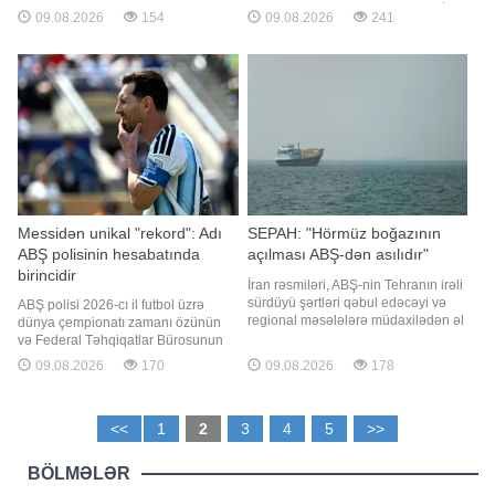
"Report" xəbər verir ki, bu barədə
ya istinadən xəbər verir ki, bunu İran
09.08.2026
154
09.08.2026
241
jurnalist Nikolo Skira məlumat yayıb.
Ali Milli Təhlükəsizlik Şurasının
30 yaşlı futbolçu ilə yeni müqavilə
katibi Məhəmməd Baqir Zülqədr
2027-ci ilin yayına qədər nəzərdə
deyib. "Amerika davranışını
tutulub. Razılaşmada sözləşmənin
düzəltməyənə qədər Hörmüz boğazı
daha bir mövsü
açılmayacaq", - o bildirib
Messidən unikal "rekord": Adı
SEPAH: "Hörmüz boğazının
ABŞ polisinin hesabatında
açılması ABŞ-dən asılıdır"
birincidir
İran rəsmiləri, ABŞ-nin Tehranın irəli
sürdüyü şərtləri qəbul edəcəyi və
ABŞ polisi 2026-cı il futbol üzrə
regional məsələlərə müdaxilədən əl
dünya çempionatı zamanı özünün
çəkəcəyi halda Hörmüz boğazında
və Federal Təhqiqatlar Bürosunun
gəmiçiliyi bərpa edəcəklərini bəyan
(FTB) qarşılaşdıqları təhdidləri
09.08.2026
170
09.08.2026
178
ediblər. xəbər verir ki, bu barədə
açıqlayıb. Bu barədə Marca-ya
"Tasnim" İslam İnqilabı Keşikçiləri
istinadən xəbər verir. Mənbənin
Korpusunun (SEPAH) təmsilçisi
məlumatına görə, daxil olan
Hüseyn Möhibini
<<
1
2
3
4
5
>>
təhdidlərin sayına görə Argentina
millisinin hücumçusu Lionel Messi
"rekordçu"
BÖLMƏLƏR