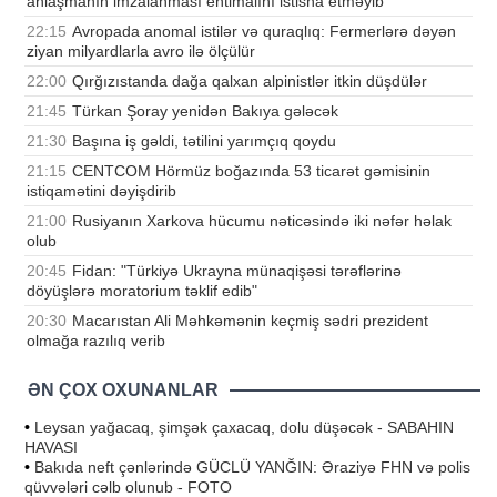
anlaşmanın imzalanması ehtimalını istisna etməyib
22:15
Avropada anomal istilər və quraqlıq: Fermerlərə dəyən
ziyan milyardlarla avro ilə ölçülür
22:00
Qırğızıstanda dağa qalxan alpinistlər itkin düşdülər
21:45
Türkan Şoray yenidən Bakıya gələcək
21:30
Başına iş gəldi, tətilini yarımçıq qoydu
21:15
CENTCOM Hörmüz boğazında 53 ticarət gəmisinin
istiqamətini dəyişdirib
21:00
Rusiyanın Xarkova hücumu nəticəsində iki nəfər həlak
olub
20:45
Fidan: "Türkiyə Ukrayna münaqişəsi tərəflərinə
döyüşlərə moratorium təklif edib"
20:30
Macarıstan Ali Məhkəmənin keçmiş sədri prezident
olmağa razılıq verib
ƏN ÇOX OXUNANLAR
•
Leysan yağacaq, şimşək çaxacaq, dolu düşəcək - SABAHIN
HAVASI
•
Bakıda neft çənlərində GÜCLÜ YANĞIN: Əraziyə FHN və polis
qüvvələri cəlb olunub - FOTO