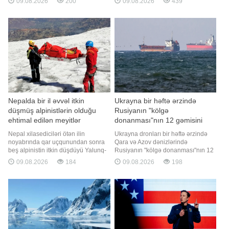
09.08.2026
200
09.08.2026
439
səviyyəyə çatıb. xəbər verir ki, bu
yerində yanğınsöndürmə və
barədə BMT-nin Ərzaq və Kənd
xilasetmə qüvvələrinin maneəsiz
Təsərrüfatı Təşkilatı (FAO) məlumat
fəaliyyətinin təmin olunması
yayıb. Əsas ərzaq məhsullarının
məqsədilə polis tərəfindən zəruri
düny
operativ tədbirlər görülüb. 16:26.
Bakının Xəta
Nepalda bir il əvvəl itkin
Ukrayna bir həftə ərzində
düşmüş alpinistlərin olduğu
Rusiyanın "kölgə
ehtimal edilən meyitlər
donanması"nın 12 gəmisini
aşkarlanıb
vurub
Nepal xilasediciləri ötən ilin
Ukrayna dronları bir həftə ərzində
noyabrında qar uçqunundan sonra
Qara və Azov dənizlərində
beş alpinistin itkin düşdüyü Yalunq-
Rusiyanın "kölgə donanması"nın 12
Ri dağı ərazisində beş meyit
gəmisini vurub. "Report" xəbər verir
09.08.2026
184
09.08.2026
198
aşkarlayıblar. Tapılan meyitlərin itkin
ki, bu barədə Ukraynanın Pilotsuz
düşmüş idmançılara aid olub-
Sistemlər Qüvvələrinin komandanı
olmadığı hələlik müəyyən edilməyib.
Robert Brovdi teleqram kanalında
"Report" "Reuters"ə istinadən xəbər
bildirib. Məlumata əsasən, gəmilər
verir ki, itki
avqustun 1-8-