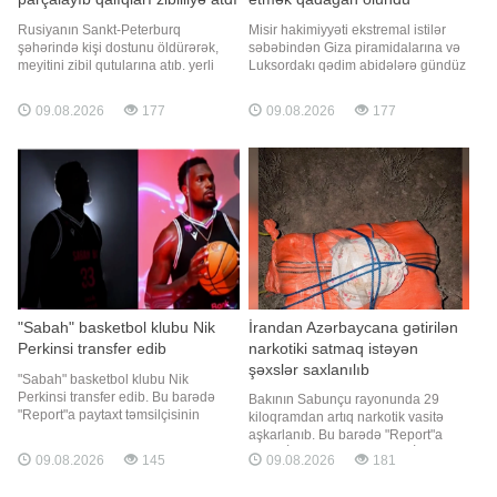
Rusiyanın Sankt-Peterburq
Misir hakimiyyəti ekstremal istilər
şəhərində kişi dostunu öldürərək,
səbəbindən Giza piramidalarına və
meyitini zibil qutularına atıb. yerli
Luksordakı qədim abidələrə gündüz
mediaya istinadla bildirir ki, hadisə
ekskursiyalarına məhdudiyyət
Lunaçarski prospektində yerləşən
qoyub. xəbərə verir ki, hazırda ən
09.08.2026
177
09.08.2026
177
mənzildə baş verib. İstintaqın
yüksək temperatur ölkənin mərkəzi
məlumatına görə, o, cinayətdən
və cənub bölgələrində qeydə alınır.
sonra meyiti hissələrə ayıraraq
Qahirədə havanın temperaturu
qalıqları zibil konteynerlərinə atıb
gündüz kölgədə +36 dərəcəyə,
Lukso
"Sabah" basketbol klubu Nik
İrandan Azərbaycana gətirilən
Perkinsi transfer edib
narkotiki satmaq istəyən
şəxslər saxlanılıb
"Sabah" basketbol klubu Nik
Perkinsi transfer edib. Bu barədə
Bakının Sabunçu rayonunda 29
"Report"a paytaxt təmsilçisinin
kiloqramdan artıq narkotik vasitə
mətbuat xidmətindən məlumat
aşkarlanıb. Bu barədə "Report"a
verilib. ABŞ-dan olan oyunçu ilə 2
Daxili İşlər Nazirliyindən (DİN)
09.08.2026
145
09.08.2026
181
illik müqavilə imzalanıb. 203 sm
məlumat verilib. Bildirilib ki,
boya malik Perkins karyerası
narkokuryerlik etməkdə şübhəli