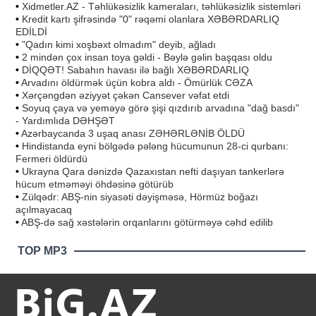
•
Xidmetler.AZ - Təhlükəsizlik kameraları, təhlükəsizlik sistemləri
•
Kredit kartı şifrəsində "0" rəqəmi olanlara XƏBƏRDARLIQ
EDİLDİ
•
"Qadın kimi xoşbəxt olmadım" deyib, ağladı
•
2 mindən çox insan toya gəldi - Bəylə gəlin başqası oldu
•
DİQQƏT! Sabahın havası ilə bağlı XƏBƏRDARLIQ
•
Arvadını öldürmək üçün kobra aldı - Ömürlük CƏZA
•
Xərçəngdən əziyyət çəkən Cansever vəfat etdi
•
Soyuq çaya və yeməyə görə şişi qızdırıb arvadına "dağ basdı"
- Yardımlıda DƏHŞƏT
•
Azərbaycanda 3 uşaq anası ZƏHƏRLƏNİB ÖLDÜ
•
Hindistanda eyni bölgədə pələng hücumunun 28-ci qurbanı:
Fermeri öldürdü
•
Ukrayna Qara dənizdə Qazaxıstan nefti daşıyan tankerlərə
hücum etməməyi öhdəsinə götürüb
•
Zülqədr: ABŞ-nin siyasəti dəyişməsə, Hörmüz boğazı
açılmayacaq
•
ABŞ-də sağ xəstələrin orqanlarını götürməyə cəhd edilib
TOP MP3