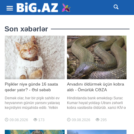
Son xəbərlər
Pişiklər niyə gündə 16 saata
Arvadını öldürmək üçün kobra
qədər yatır? - Əsl səbəb
aldı - Ömürlük CƏZA
Demək olar, hər bir pişik sahibi ev
Hindistanda bank əməkdaşı Surac
heyvanının günün yarısını yataraq
Kumar həyat yoldaşı Utranı zəhərli
keçirdiyini müşahidə edib. Yetkin
kobra vasitəsilə öldürüb. xarici KİV-ə
pişiklər sutkada 12-16 saat, balalar
istinadla bildirir ki, əlilliyi olan Utra
və yaşlı pişiklər isə daha uzun
daha əvvəl də zəhərli ilan
09.08.2026
173
09.08.2026
295
müddət yatır. Lakin bunun sadəcə
sancmasından sağ çıxıb. 2020-ci ilin
enerji toplamaqla bağlı olduğu fikri
martında onu gürzə sancıb. Bundan
yalnız qismən doğrudur.
sonra qadın uzun müddət müalicə