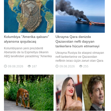
Mütəxəssislərin sözlərinə görə,
alıb və valideynlərini
pişiklə
Kolumbiya "Amerika qalxanı"
Ukrayna Qara dənizdə
alyansına qoşulacaq
Qazaxıstan nefti daşıyan
tankerlərə hücum etməməyi
Kolumbiyanın yeni prezidenti
öhdəsinə götürüb
Abelardo de la Espriellya ölkənin
Ukrayna Rusiya ilə əlaqəsi olmayan
ABŞ tərəfindən yaradılmış "Amerika
neft tankerlərinə və Qazaxıstan
Qalxanı" alyansına qoşulacağını
neftinin ixracı üçün zəruri olan Qara
bildirib. "Report" xəbər verir ki, o,
dənizdəki infrastruktura zərbələr
09.08.2026
187
09.08.2026
255
bunu avqustun 7-də keçirilən
endirməməyi öhdəsinə götürüb.
andiçmə mərasimindən sonra dövlət
"Report" xəbər verir ki, bu barədə
başçısı kimi ilk çıxışında deyib. De la
"Bloomberg" agentliyi amerikalı
Espriellyanı
məmura istinadən məlumat yayıb.
Məmurun sözlərin