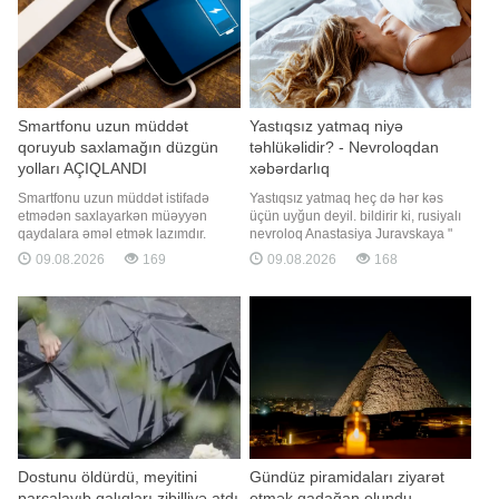
Smartfonu uzun müddət
Yastıqsız yatmaq niyə
qoruyub saxlamağın düzgün
təhlükəlidir? - Nevroloqdan
yolları AÇIQLANDI
xəbərdarlıq
Smartfonu uzun müddət istifadə
Yastıqsız yatmaq heç də hər kəs
etmədən saxlayarkən müəyyən
üçün uyğun deyil. bildirir ki, rusiyalı
qaydalara əməl etmək lazımdır.
nevroloq Anastasiya Juravskaya "
bildirir ki, bu barədə "BGR" portalı
"ya müsahibəsində bununla bağlı
09.08.2026
169
09.08.2026
168
yazıb. Portalın mütəxəssisləri
xəbərdarlıq edib. Həkim yastıqsız
müəyyən səbəblərdən smartfonlarını
yatmağın hansı insanlarda
uzun müddət istifadə etmədən
sağlamlıq problemlərinə səbəb ola
saxlamalı olan şəxslər üçün
biləcəyini izah edib. Anastasiya
tövsiyələr siyahısı hazırlayıblar. İlk
Juravskaya qeyd edib ki, dö
növbədə
Dostunu öldürdü, meyitini
Gündüz piramidaları ziyarət
parçalayıb qalıqları zibilliyə atdı
etmək qadağan olundu