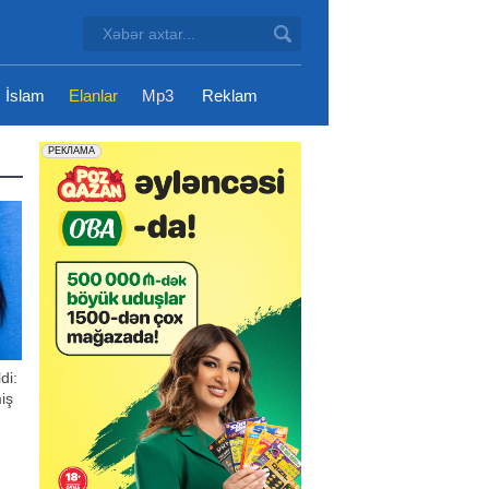
İslam
Elanlar
Mp3
Reklam
di:
miş