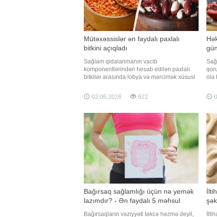
Mütəxəssislər ən faydalı paxlalı
Hək
bitkini açıqladı
gün
Sağlam qidalanmanın vacib
Sağ
komponentlərindən hesab edilən paxlalı
qor
bitkilər arasında lobya və mərcimək xüsusi
ola 
yer tutur. Mütəxəssislər bildirirlər ki, hər iki
Qer
məhsul yüksək qida dəyərinə malik olsa da,
açıq
02.06.2026
622
0
onların tərkibi və orqanizmə təsiri
söz
baxımından müəyyən fərqlər mövcuddur.
koqn
Qaynarinfo Unian-a istinadə
O q
Bağırsaq sağlamlığı üçün nə yemək
İlt
lazımdır? - Ən faydalı 5 məhsul
şək
Bağırsaqların vəziyyəti təkcə həzmə deyil,
İlti