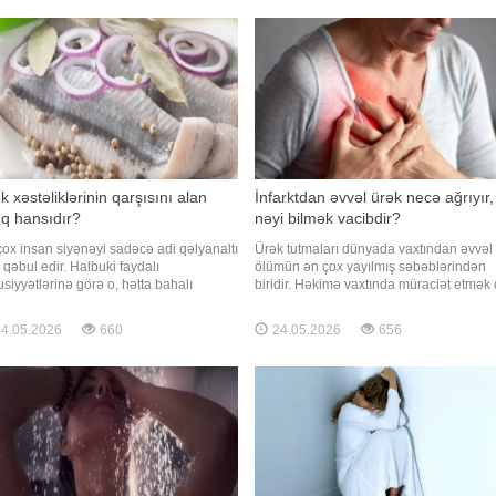
tomlar yarada bilər. BİG.AZ xəbər verir
təhlükəli qəbul edir, orqanizm isə sürətl
dietoloq və Resp
k xəstəliklərinin qarşısını alan
İnfarktdan əvvəl ürək necə ağrıyır,
ıq hansıdır?
nəyi bilmək vacibdir?
çox insan siyənəyi sadəcə adi qəlyanaltı
Ürək tutmaları dünyada vaxtından əvvəl
 qəbul edir. Halbuki faydalı
ölümün ən çox yayılmış səbəblərindən
siyyətlərinə görə o, hətta bahalı
biridir. Həkimə vaxtında müraciət etmək
katesləri belə geridə qoyur. xarici
vaxt həyatınızı xilas edə bilər. -ın xarici
aya istinadən xəbər verir ki, dietoloqlar
mediaya istinadən xəbərinə görə, həkim
4.05.2026
660
24.05.2026
656
lçatan balığın unikal qida tərkibi
müntəzəm olaraq ürək sağlamlığınıza q
sində ürək-damar xəstəliklərinin
göstərməyin vacibliyini vurğulayırlar:
ilaktikası üçün ə
balanslı qidalanma