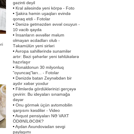
gəzinti deyil
•
Kral ailəsində yeni körpə - Foto
•
Şakira həmin uşaqları evində
qonaq etdi - Fotolar
•
Dənizə getməzdən əvvəl oxuyun -
10 vacib qayda
•
İnsanların əvvəllər məlum
olmayan əcdadları olub -
ri
Təkamülün yeni sirləri
•
Avropa sahillərində sunamilər
artır: Bəzi şəhərlər yeni təhlükələrə
hazırlaşır
•
Ronaldonun 30 milyonluq
"oyuncaq"ları... - Fotolar
Yod
•
Dənizdə batan Zeynəbdən bir
aydır xəbər yoxdur
?. -
•
Filmlərdə gördüklərinizi gerçəyə
çevirin: Bu ideyaları sınamağa
dəyər
•
Onu görmək üçün avtomobilin
qarşısını kəsdilər - Video
•
Avqust pensiyaları NƏ VAXT
ÖDƏNİLƏCƏK?
•
Aydan Axundovadan sevgi
paylaşımı