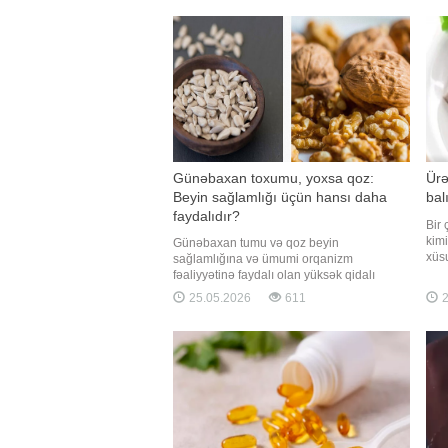
səviyyəsinin artmasına və daha keyfiyyətli
simp
yuxuy
ki, 
Günəbaxan toxumu, yoxsa qoz:
Ürə
Beyin sağlamlığı üçün hansı daha
bal
faydalıdır?
Bir 
kimi
Günəbaxan tumu və qoz beyin
xüsu
sağlamlığına və ümumi orqanizm
deli
fəaliyyətinə faydalı olan yüksək qidalı
medi
məhsullar hesab edilir. Qaynarinfo xəbər
25.05.2026
611
2
bu ə
verir ki, bu barədə "Verywell Health" nəşri
sayə
yazır. Məqalədə qeyd olunur ki, hər iki
prof
məhsul faydalı yağlar, xüsusilə omeqa-3
yağ turşuları, antioksidantlar