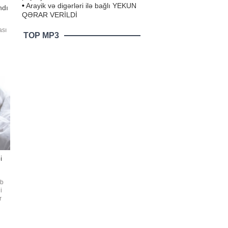
•
Arayik və digərləri ilə bağlı YEKUN
ndı
QƏRAR VERİLDİ
ası
TOP MP3
o
yan
ara
i
ib
i
r
ə