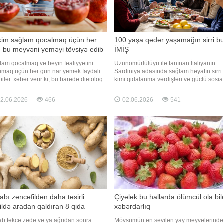
im sağlam qocalmaq üçün hər
100 yaşa qədər yaşamağın sirri b
 bu meyvəni yeməyi tövsiyə edib
İMİŞ
lam qocalmaq və beyin fəaliyyətini
Uzunömürlülüyü ilə tanınan İtaliyanın
umaq üçün hər gün nar yemək faydalı
Sardiniya adasında sağlam həyatın sirri
bilər. xəbər verir ki, bu barədə dietoloq
kimi qidalanma vərdişləri və güclü sosia
ys Fərhad "El Economista" nəşrinə
əlaqələr göstərilir. xəbər verir ki, "Mavi
lamasında bildirib. Mütəxəssisin
Zona" kimi tanınan Sardiniyada yaşaya
2.06.2026
466
02.06.2026
541
lərinə görə, narın müntəzəm qəbulu
insanların əhəmiyyətli hissəsi 100 yaşd
itiv funksiyalara müsbət təsir göstərir.
çox ömür sürür. Mütəxəssislər bunu əs
eyd edi
təz
ihabı zəncəfildən daha təsirli
Çiyələk bu hallarda ölümcül ola bil
ildə aradan qaldıran 8 qida
xəbərdarlıq
hab təkcə zədə və ya ağrıdan sonra
Mövsümün ən sevilən yay meyvələrind