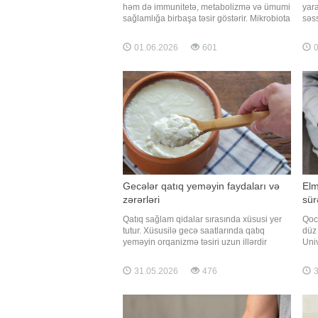
həm də immunitetə, metabolizmə və ümumi
yara
sağlamlığa birbaşa təsir göstərir. Mikrobiota
səss
balansını qorumağa probiotiklərlə zəngin
ürək
qidalar kömək edir. Mütəxəssislər bağırsaq
prob
01.06.2026
601
0
sağlamlığı üçün xüsusilə faydalı olan 5
araş
probiotik məhsulu açıqlayıb. Qaynarinfo
"ilt
xəbər veri
Gecələr qatıq yeməyin faydaları və
Elm
zərərləri
sür
Qatıq sağlam qidalar sırasında xüsusi yer
Qoc
tutur. Xüsusilə gecə saatlarında qatıq
düz 
yeməyin orqanizmə təsiri uzun illərdir
Univ
müzakirə olunur. Mütəxəssislərin fikrincə,
müh
düzgün miqdarda və uyğun vaxtda qəbul
qoca
31.05.2026
476
3
edilən qatıq həm həzm sisteminə, həm də
xüsu
ümumi sağlamlığa müsbət təsir göstərə
şəki
bilər. Lakin bəzi hallard
veri