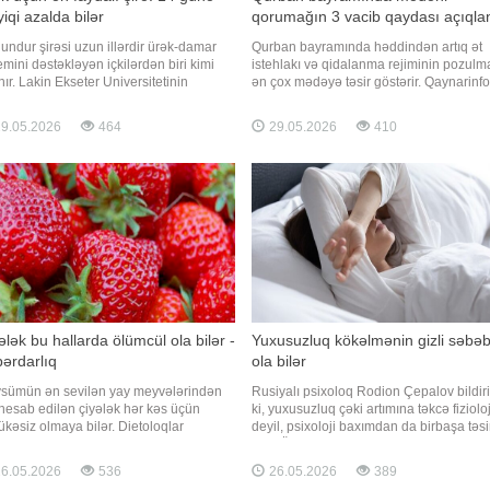
yiqi azalda bilər
qorumağın 3 vacib qaydası açıqla
ndur şirəsi uzun illərdir ürək-damar
Qurban bayramında həddindən artıq ət
emini dəstəkləyən içkilərdən biri kimi
istehlakı və qidalanma rejiminin pozulm
nır. Lakin Ekseter Universitetinin
ən çox mədəyə təsir göstərir. Qaynarinf
aniyalı alimlərinin yeni araşdırması
xəbər verir ki, mütəxəssislər bildirirlər ki,
ərib ki, onun təsiri əvvəllər
xüsusilə xroniki mədə problemləri yaşa
9.05.2026
464
29.05.2026
410
ünüləndən daha geniş ola bilər.
şəxslər bu müddətdə bəzi vacib qaydal
arinfo xəbər verir ki, bu barədə
əməl etməlidirlər. Ağır ət yeməkləri və
drowie.pl yazır. Tədqiqatçıla
şirniyyatları
ələk bu hallarda ölümcül ola bilər -
Yuxusuzluq kökəlmənin gizli səbəb
ərdarlıq
ola bilər
sümün ən sevilən yay meyvələrindən
Rusiyalı psixoloq Rodion Çepalov bildir
 hesab edilən çiyələk hər kəs üçün
ki, yuxusuzluq çəki artımına təkcə fizioloj
ükəsiz olmaya bilər. Dietoloqlar
deyil, psixoloji baxımdan da birbaşa təsi
rdarlıq edir ki, bəzi insanlarda çiyələk
edir. Ölkə.az-ın xəbərinə görə, o, " "ya
rgik reaksiyalar, nəfəsalma problemləri
açıqlamasında qeyd edib ki, insan az
6.05.2026
536
26.05.2026
389
hətta qida zəhərlənməsinə bənzər
yatanda beyin ətraf mühiti daha stresli v