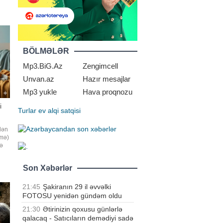
,
n
ər.
BÖLMƏLƏR
Mp3.BiG.Az
Zengimcell
Unvan.az
Hazır mesajlar
Mp3 yukle
Hava proqnozu
i
Turlar
ev alqi satqisi
ilən
əmə)
rə
Son Xəbərlər
ı
ın
21:45
Şakiranın 29 il əvvəlki
FOTOSU yenidən gündəm oldu
21:30
Ətirinizin qoxusu günlərlə
qalacaq - Satıcıların demədiyi sadə