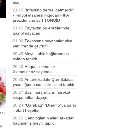
üsul
21:15
"İnfantino dərhal getməlidir"
- Futbol əfsanəsi Fiqudan FİFA
prezidentinə sərt TƏNQİD
u
21:15
Paytaxtın bu ərazilərində
qaz olmayacaq
21:00
Təkbaşına səyahətlər niyə
l
yeni trendə çevrilir?
20:45
Meyti Ləhic bağlarındakı
n
evində tapıldı
an
asən
20:40
Hüquqi xidmətlər
Xidmetler.az saytında
20:30
Antarktikadakı Qan Şəlaləsi
yaxınlığında canlıların izləri tapıldı
20:27
Bəzi marşrutların hərəkət
istiqamətləri dəyişdi
20:24
"Qarabağ" "Dinamo"ya qarşı
- Start heyətlər
ər -
20:15
Gənc oğlanın əlləri arxadan
bağlanmış meyiti tapıldı
ən