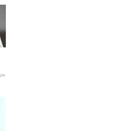
 çox
lər
ayğı