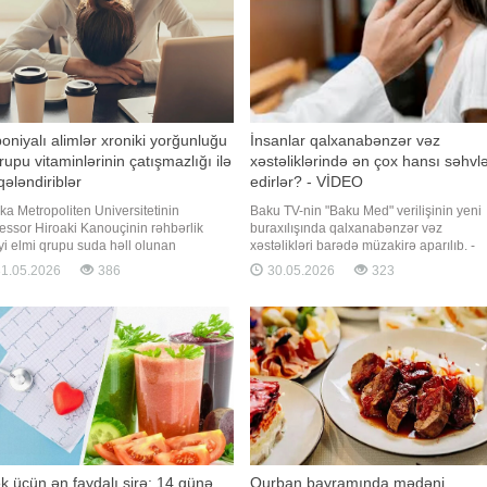
oniyalı alimlər xroniki yorğunluğu
İnsanlar qalxanabənzər vəz
rupu vitaminlərinin çatışmazlığı ilə
xəstəliklərində ən çox hansı səhvlə
qələndiriblər
edirlər? - VİDEO
a Metropoliten Universitetinin
Baku TV-nin "Baku Med" verilişinin yeni
essor Hiroaki Kanouçinin rəhbərlik
buraxılışında qalxanabənzər vəz
yi elmi qrupu suda həll olunan
xəstəlikləri barədə müzakirə aparılıb. -
minlərin çatışmazlığı ilə xroniki
Qalxanabənzər vəzin əsas funksiyası
1.05.2026
386
30.05.2026
323
ğunluq sindromunun yaranması
nədir?. - Haşimoto necə inkişaf edir?. - 
ında qarşılıqlı əlaqə müəyyən edib.
çatışmazlığı bu vəzə necə təsir edir?. -
port"un məlumatına görə, araşdırmanın
Stres qalxanabənzər vəzə təsir edə bilər
cələri "Medical Xpress"
Saç tökülməs
k üçün ən faydalı şirə: 14 günə
Qurban bayramında mədəni