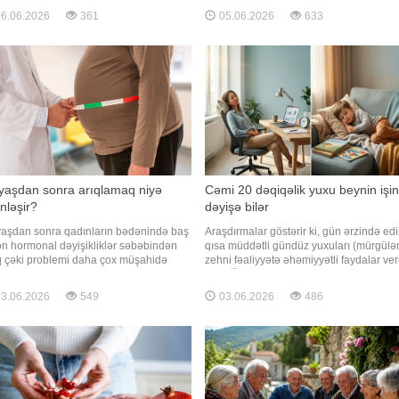
iyyat qaçılmaz olur? Öd polipləri və
olunur. Alimlərin qənaətinə görə, həm az
6.06.2026
361
05.06.2026
633
şının əlamətləri eynidir? Bütün
həm də həddindən artıq yuxu orqanizmi
plərdə əməliyyat zəruridir? Artıq çəki öd
bioloji qocalma prosesini sürətləndirə bil
əliklər
Sağlam yaşlanm
yaşdan sonra arıqlamaq niyə
Cəmi 20 dəqiqəlik yuxu beynin işin
inləşir?
dəyişə bilər
yaşdan sonra qadınların bədənində baş
Araşdırmalar göstərir ki, gün ərzində ed
ən hormonal dəyişikliklər səbəbindən
qısa müddətli gündüz yuxuları (mürgül
ıq çəki problemi daha çox müşahidə
zehni fəaliyyətə əhəmiyyətli faydalar ve
ur. Mütəxəssislər bildirirlər ki, bu yaş
bilər. Ölkə.az xəbər verir ki, alimlərin
ründə bədənin dəyişməsi təbii
fikrincə, 20-30 dəqiqə davam edən qısa
3.06.2026
549
03.06.2026
486
sesdir və əsas səbəb metabolizmin
mürgüləmələr diqqəti artırmağa, yaddaş
in zəifləməsi deyil, hormonal balansın
gücləndirməyə və öyrənilən məlumatlar
şməsidir. Qaynarinf
daha yaxş