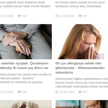
nan şişkinlik deyil. Bədəndə illərlə
biri hesab edilən çiyələk hər kəs üçün
iz şəkildə davam edən xroniki iltihabın
təhlükəsiz olmaya bilər. Dietoloqlar
-damar xəstəlikləri, diabet və artrit kimi
xəbərdarlıq edir ki, bəzi insanlarda çiyə
lemlərin inkişafı ilə əlaqəli olduğu elmi
allergik reaksiyalar, nəfəsalma probleml
1.06.2026
518
31.05.2026
567
dırmalarda göstərilir. Buna görə
və hətta qida zəhərlənməsinə bənzər
ihabı azaltmaq üçün nə yemək lazımdır"
simptomlar yarada bilər. xəbər verir ki,
dietoloq və Respo Mərkəzini
 adamları açıqladı: Qocalmanın
Ən çox allergiyaya səbəb olan
ətləndiyi iki xüsusi yaş dövrü var
giləmeyvələr - Mütəxəssislərdən
xəbərdarlıq
alma prosesi hər zaman eyni sürətlə və
xətt üzrə getmir. "Stanford
Giləmeyvələr sağlam qidalanmanın vac
ersiteti"nin rəhbərliyi ilə aparılan
hissəsi hesab olunsa da, bəzi insanlard
üm bir elmi araşdırma insan bədənində
ciddi allergik reaksiyalara səbəb ola bilə
lma ilə bağlı molekulyar dəyişikliklərin
Allergoloqlar bildirirlər ki, xüsusilə çiy h
1.05.2026
524
31.05.2026
347
silə 44 və 60 yaş civarında kəskin
istehlak olunan bəzi giləmeyvələr immu
ldə sürətləndiyini ortaya qoyub. xəbər
sisteminin həddindən artıq reaksiyasını
r ki
tətikləyə bilir. xəbər verir ki, mütəxəssislə