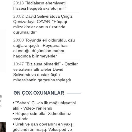
20:13
"İddiaların əhəmiyyətli
hissəsi həqiqəti əks etdirmir"
lək
20:02
David Seliverstova Çingiz
əri
Qənizadəyə CAVAB: "Hüquqi
müzakirələr qanun üzərində
qurulmalıdır"
20:00
Toyunda əri öldürüldü, özü
dağlara qaçdı - Reyqana həsr
olunduğu düşünülən mahnı
haqqında bilinməyənlər
19:47
"Biz susa bilmərik!" - Qazilər
və aztəminatlı ailələr David
Seliverstova dəstək üçün
müəssisənin qarşısına toplaşdı
ƏN ÇOX OXUNANLAR
ib
a
•
"Sabah" ÇL-də ilk məğlubiyyətini
r.
aldı - Video-Yenilənib
alda
•
Hüquqi xidmətlər Xidmetler.az
n
saytında
•
Ürək və qan dövranını ən yaxşı
ri
gücləndirən məşq: Velosiped və