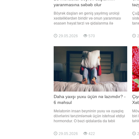
yaranmasına səbəb olur
təz
Böyrək daşları ən geniş yayılmış uroloji
Çuğu
xəstəliklərdən biridir və onun yaranması
sist
əsasən həyat tərzi və qidalanma ilə
tanı
əlaqələndirilir. Yanlış məhsul seçimi
brit
problemi dərinləşdirə bildiyi kimi, düzgün
göst
29.05.2026
570
2
pəhriz yeni daşların əmələ gəlmə riskini də
düş
azalda bilər. Qaynarinfo xəbər verir ki, BBC
Qayn
ekspertlərə istinadə
ABCZ
Daha yaxşı yuxu üçün nə lazımdır? -
Çiy
6 məhsul
Xəb
Melatonin insan beyninin yuxu və oyaqlıq
Möv
dövrlərini tənzimləmək üçün istehsal etdiyi
biri
hormondur. O bəzi qidalarda da təbii
təhl
şəkildə mövcuddur. Qaynarinfo xəbər verir
xəbə
ki, "Health" nəşrinin məlumatına əsasən,
alle
29.05.2026
422
2
müəyyən məhsullar orqanizmdə melatonin
və 