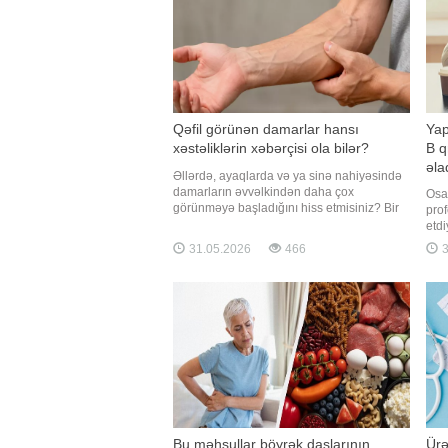
Qəfil görünən damarlar hansı
Yap
xəstəliklərin xəbərçisi ola bilər?
B q
əla
Əllərdə, ayaqlarda və ya sinə nahiyəsində
damarların əvvəlkindən daha çox
Osak
görünməyə başladığını hiss etmisiniz? Bir
prof
çox insan üçün bu, xüsusilə dəyişiklik qəfil
etdi
olubsa, narahatlıq yaradır. xəbər verir ki,
vita
31.05.2026
466
3
əksər hallarda nəzərəçarpan damarlar
yor
orqanizmin çəki dəyişikliyi, fiziki aktivlik, isti
aras
hava v
"Re
nəti
Bu məhsullar böyrək daşlarının
Ürə