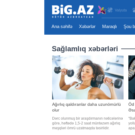
Valyuta
Ana səhifə
Xəbərlər
Maraqlı
Şou b
Sağlamlıq xəbərləri
Ağırlıq qaldıranlar daha uzunömürlü
Öd 
olur
Əsa
Dərc olunmuş bir araşdırmanın nəticələrinə
"Bak
görə, həftədə 1,5-2 saat müntəzəm ağırlıq
yoll
məşqləri ömrü uzatmaqda təsirlidir.
apar
Mütəmadi məşqlər həmçinin yıxılma riskini
gəli