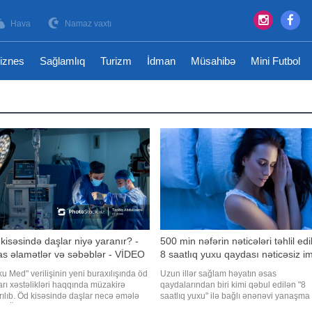
Hava
Namaz vaxtı
iznes
Sağlamlıq
Turizm
İdman
Müsahibə
Mini Futbol
kisəsində daşlar niyə yaranır? -
500 min nəfərin nəticələri təhlil edil
s əlamətlər və səbəblər - VİDEO
8 saatlıq yuxu qaydası nəticəsiz i
u Med" verilişinin yeni buraxılışında öd
Uzun illər sağlam həyatın əsas
arı xəstəlikləri haqqında müzakirə
qaydalarından biri kimi qəbul edilən "8
ılıb. Öd kisəsində daşlar necə əmələ
saatlıq yuxu" ilə bağlı ənənəvi yanaşma
r? Öddaşı xəstəliyində hansı hallarda
yeni araşdırmalarla yenidən müzakirə