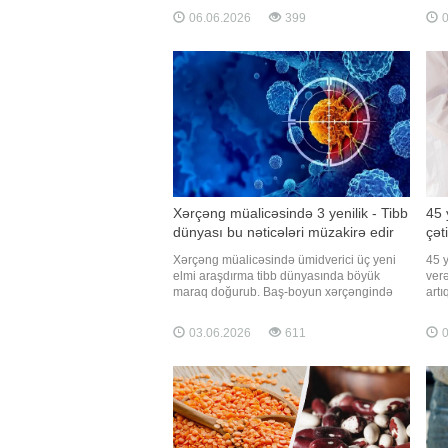
də azaldır. Axşam.az xəbər verir ki, həftədə
əməl
06.06.2026
399
0
90 dəqiqədən iki saata qədər edilən ağırlıq
ödda
və müqavimət məşqləri vaxtından əvvəl
poli
ölüm riskin
xəst
Xərçəng müalicəsində 3 yenilik - Tibb
45 
dünyası bu nəticələri müzakirə edir
çət
Xərçəng müalicəsində ümidverici üç yeni
45 
elmi araşdırma tibb dünyasında böyük
ver
maraq doğurub. Baş-boyun xərçəngində
art
bəzi xəstələrdə şişlərin tamamilə yox
olun
olduğu bildirilərkən, sinə xərçəngində bəzi
döv
03.06.2026
611
0
xəstələr üçün kimyaterapiyasız müalicə
pro
ehtimalı gündəmə gəlib. Metastatik
kəsk
pankreas xərçəngində isə eksperimenta
dəyi